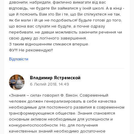
дзвонити, набридати, фактично вимагати від вас
відповідь, чи будете Ви займатися у їхній школі. А в кінці -
ще й пояснить Вам хто Ви і те, що Ви спілкуєтеся не так,
як би мали і їй це не подобається! Будьте готові до того,
що вона вас слухати не будуте, а почне одразу
перебивати, не давши можливість закінчити речення чи
свою думку до логічного завершення.
З таким відношенням стикаюся вперше.
ФУ!!! Не рекомендую!!
Відповісти
Владимир Ястремской
6 Лютий 2018, 14:49
«Знания – сила» говорил Ф. Бэкон. Современный
человек должен генерализировать в себе качества
необходимые для постоянного развития в современном
трансформирующемся обществе. Знания становятся
основным активом необходимым для успешности и
конкурентоспособности. Но, для получения
качественных знаний необходимо достаточное