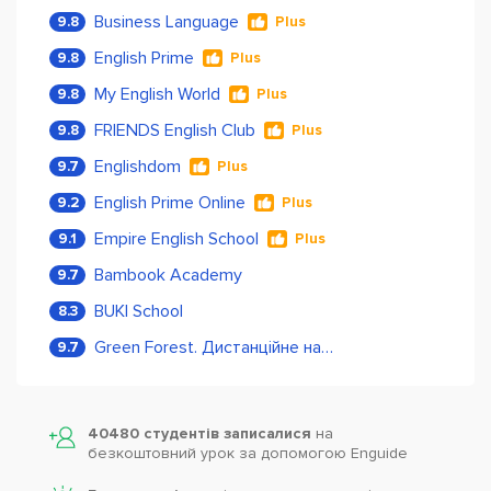
Business Language
9.8
Plus
English Prime
9.8
Plus
My English World
9.8
Plus
FRIENDS English Club
9.8
Plus
Englishdom
9.7
Plus
English Prime Online
9.2
Plus
Empire English School
9.1
Plus
Bambook Academy
9.7
BUKI School
8.3
Green Forest. Дистанційне навчання
9.7
40480 студентів записалися
на
безкоштовний урок за допомогою Enguide