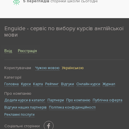
5 переглядів
сторінки школи cьогодні
Enguide - сервіс по вибору курсів англійської
мови
Вхід
Реєстрація
Користувачам
Чужою мовою
Українською
Категорії
Головна
Курси
Карта
Рейтинг
Відгуки
Онлайн курси
Журнал
Про компанію
Додати курси в каталог
Партнери
Про компанію
Публічна оферта
Відгуки наших партнерів
Політика конфіденційності
Рекламні послуги
Соціальні сторінки