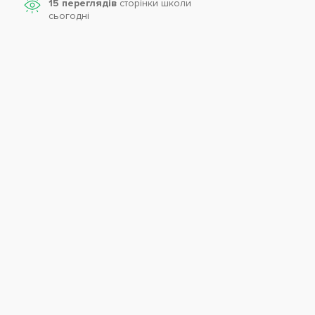
15 переглядів
сторінки школи
cьогодні