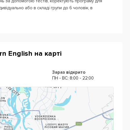
нь за допомогою тестів, коректують програму для
дивідуально або в складі групи до 6 чоловік, в
lish:
 усного мовлення, розширення словникового запасу;
а для школярів;
rn English на карті
еми;
вний курс, практика з носієм мови, граматичний
Зараз відкрито
ПН - ВС: 8:00 - 22:00
Speakers
. Щоразу в клуб запрошуються різні носії мови
до різних акцентів і швидше побороли мовний бар'єр.
 швидко
го
відпрацювання обраної теми і максимальної