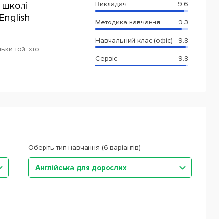
 школі
Викладач
9.6
English
Методика навчання
9.3
Навчальний клас (офіс)
9.8
ьки той, хто
Сервіс
9.8
Оберіть тип навчання (6 варіантів)
Англійська для дорослих