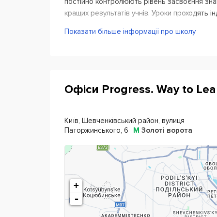
постійно контролюють рівень засвоєння зна
кращих результатів учнів. Уроки проходять ін
комфортабельному офісі або онлайн.
Показати більше інформації про школу
Програми курсів Progress. Way to Learn Eng
Загальна англійська, курс поглиблення
Граматичний курс і спеціальна програм
Офіси Progress. Way to Lea
Business English з акцентом на бізнес-т
Індивідуальний курс, інтенсивний розмо
Київ, Шевченківський район, вулиця
інтенсив.
Паторжинського, 6
М
Золоті ворота
На курсах діє
4 розмовних клуб
а з
Native
для того, щоб студенти могли адаптуватися 
На курсах проводять онлайн-марафони для
+
кількості практики усного мовлення
.
-