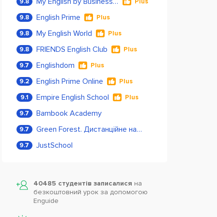
My English by Business Language
9.8
Plus
English Prime
9.8
Plus
My English World
9.8
Plus
FRIENDS English Club
9.8
Plus
Englishdom
9.7
Plus
English Prime Online
9.2
Plus
Empire English School
9.1
Plus
Bambook Academy
9.7
Green Forest. Дистанційне навчання
9.7
JustSchool
9.7
40485 студентів записалися
на
безкоштовний урок за допомогою
Enguide