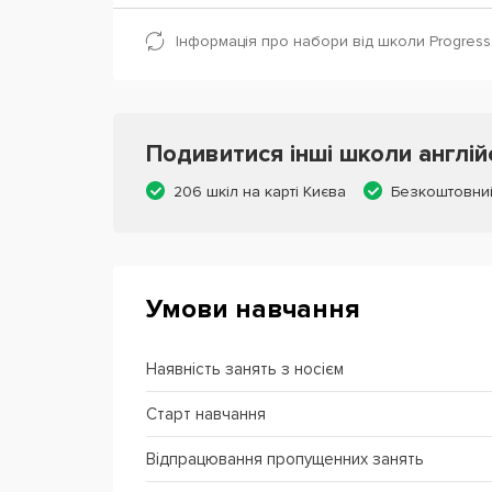
Інформація про набори від школи Progress.
Подивитися інші школи англій
206 шкіл на карті Києва
Безкоштовни
Умови навчання
Наявність занять з носієм
Старт навчання
Відпрацювання пропущенних занять