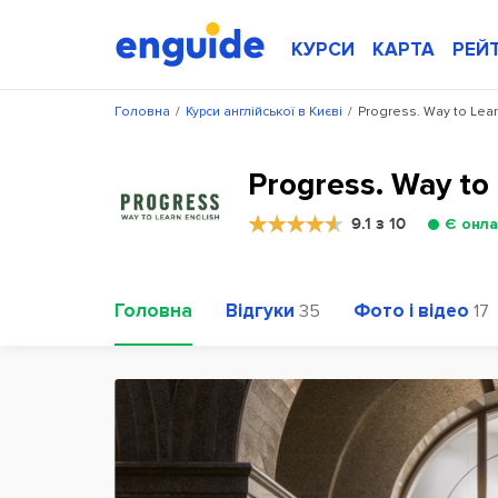
КУРСИ
КАРТА
РЕЙ
Головна
/
Курси англійської в Києві
/
Progress. Way to Lear
Progress. Way to
9.1 з 10
Є онла
Головна
Відгуки
Фото і відео
35
17