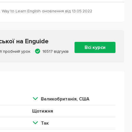
 Way to Learn English оновлення від 13.05.2022
ської на Enguide
Всі курси
й пробний урок
16517 відгуків
Великобританія, США
Щотижня
Так