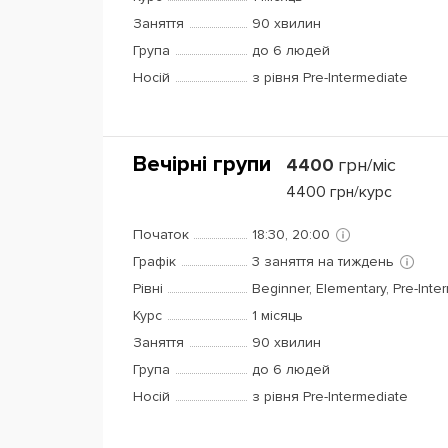
Заняття
90 хвилин
Група
до 6 людей
Носій
з рівня Pre-Intermediate
Вечірні групи
4400
грн/міс
4400
грн/курс
Початок
18:30, 20:00
Графік
3 заняття на тиждень
Рівні
Beginner, Elementary, Pre-Inte
Курс
1 місяць
Заняття
90 хвилин
Група
до 6 людей
Носій
з рівня Pre-Intermediate