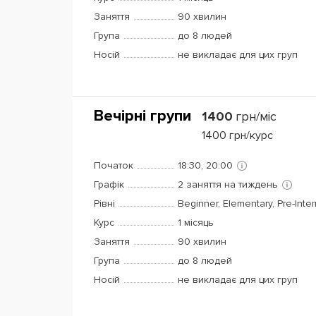
Заняття
90 хвилин
Група
до 8 людей
Носій
не викладає для цих груп
Вечірні групи
1400
грн/міс
1400
грн/курс
Початок
18:30, 20:00
Графік
2 заняття на тиждень
Рівні
Beginner, Elementary, Pre-Inte
Курс
1 місяць
Заняття
90 хвилин
Група
до 8 людей
Носій
не викладає для цих груп