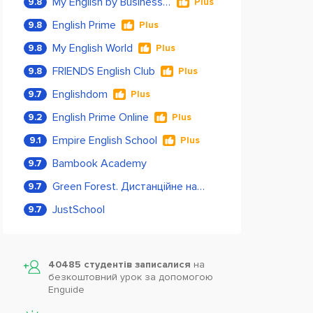
My English by Business Language
9.8
Plus
English Prime
9.8
Plus
My English World
9.8
Plus
FRIENDS English Club
9.8
Plus
Englishdom
9.7
Plus
English Prime Online
9.2
Plus
Empire English School
9.1
Plus
Bambook Academy
9.7
Green Forest. Дистанційне навчання
9.7
JustSchool
9.7
40485 студентів записалися
на
безкоштовний урок за допомогою
Enguide