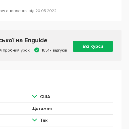
ow оновлення від 20.05.2022
ської на Enguide
Всі курси
й пробний урок
16517 відгуків
США
Щотижня
Так