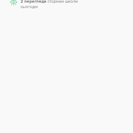
2 перегляди
сторінки школи
cьогодні