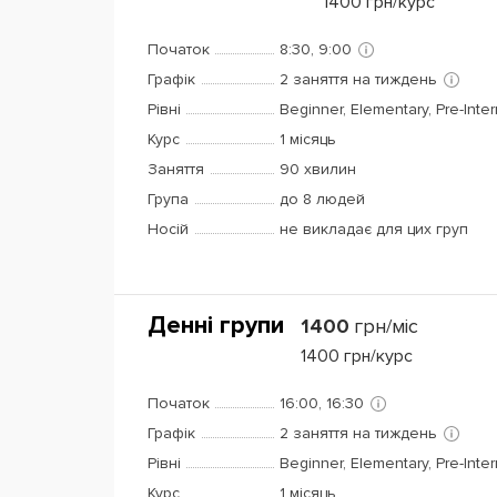
1400
грн/курс
Початок
8:30, 9:00
Графік
2 заняття на тиждень
Рівні
Beginner, Elementary, Pre-Inte
Курс
1 місяць
Заняття
90 хвилин
Група
до 8 людей
Носій
не викладає для цих груп
Денні групи
1400
грн/міс
1400
грн/курс
Початок
16:00, 16:30
Графік
2 заняття на тиждень
Рівні
Beginner, Elementary, Pre-Inte
Курс
1 місяць