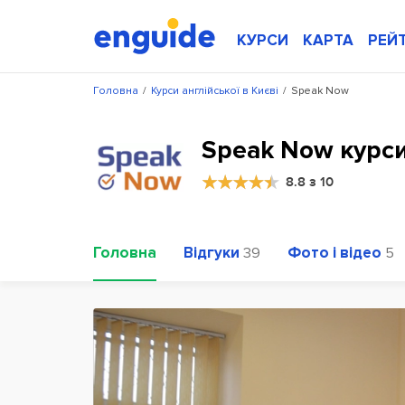
КУРСИ
КАРТА
РЕЙ
Головна
/
Курси англійської в Києві
/
Speak Now
Speak Now курси
8.8 з 10
Головна
Відгуки
Фото і відео
39
5