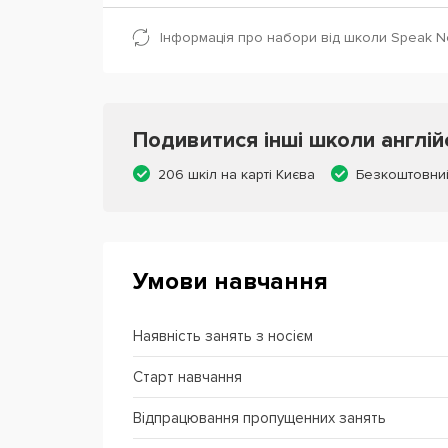
Інформація про набори від школи Speak N
Подивитися інші школи англій
206 шкіл на карті Києва
Безкоштовни
Умови навчання
Наявність занять з носієм
Старт навчання
Відпрацювання пропущенних занять