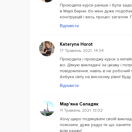
Проходила курси раніше і була задо
в Марії Барни, бо мені дуже подобає
конструкцій і весь процес загалом
Відповісти
Kateryna Horot
17 Травень 2021, 14:34
Проходила і проходжу курси з китай
всі. Дякую викладачі за цікаву і пот
повідомлення, навіть в не робочий ч
Азбука світу на високому рівні! Буд
Відповісти
Мар'яна Саладяк
11 Травень 2021, 13:02
Хочу щиро подякувати своїй виклада
пояснити, дуже радує те що заняття 
всім раджу!