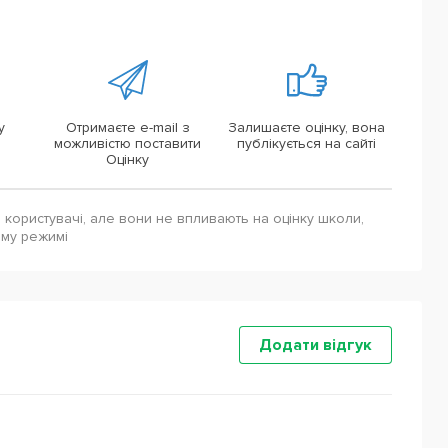
у
Отримаєте e-mail з
Залишаєте оцінку, вона
можливістю поставити
публікується на сайті
Оцінку
і користувачі, але вони не впливають на оцінку школи,
ому режимі
Додати відгук