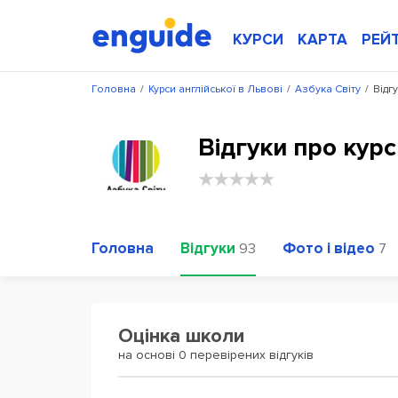
КУРСИ
КАРТА
РЕЙ
Головна
/
Курси англійської в Львові
/
Азбука Світу
/
Відг
Відгуки про курс
Головна
Відгуки
Фото і відео
93
7
Оцінка школи
на основі 0 перевірених відгуків