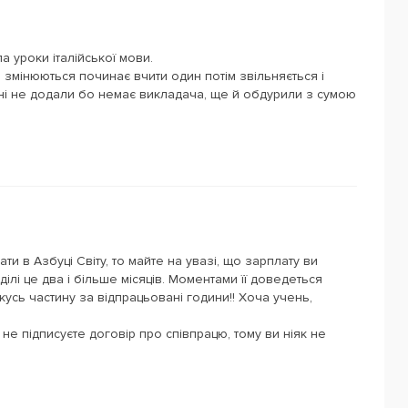
 уроки італійської мови.
лі змінюються починає вчити один потім звільняється і
ені не додали бо немає викладача, ще й обдурили з сумою
ти в Азбуці Світу, то майте на увазі, що зарплату ви
 ділі це два і більше місяців. Моментами її доведеться
усь частину за відпрацьовані години!! Хоча учень,
и не підписуєте договір про співпрацю, тому ви ніяк не