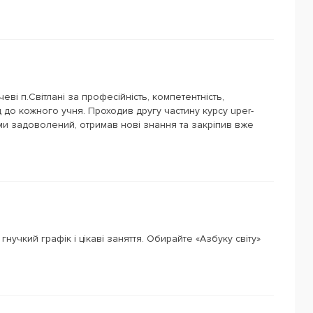
ві п.Світлані за професійність, компетентність,
ід до кожного учня. Проходив другу частину курсу uper-
ами задоволений, отримав нові знання та закріпив вже
учкий графік і цікаві заняття. Обирайте «Азбуку світу»