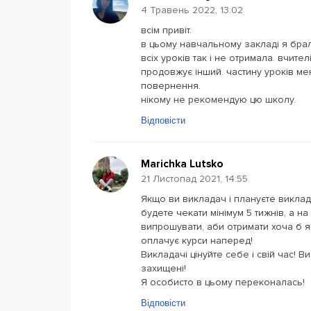
4 Травень 2022, 13:02
всім привіт.
в цьому навчальному закладі я брала
всіх уроків так і не отримала. вчите
продовжує інший. частину уроків м
повернення.
нікому не рекомендую цю школу.
Відповісти
Marichka Lutsko
21 Листопад 2021, 14:55
Якщо ви викладач і плануєте виклада
будете чекати мінімум 5 тижнів, а на
випрошувати, аби отримати хоча б як
оплачує курси наперед!
Викладачі цінуйте себе і свій час! В
захищені!
Я особисто в цьому переконалась!
Відповісти