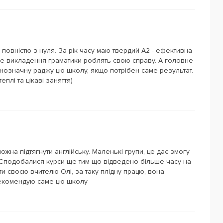
 повністю з нуля. За рік часу маю твердий А2 - ефективна
не викладення граматики роблять свою справу. А головне
днозначну раджу цю школу, якщо потрібен саме результат.
плі та цікаві заняття)
можна підтягнути англійську. Маленькі групи, це дає змогу
 Сподобалися курси ще тим що відведено більше часу на
и своєю вчителю Олі, за таку плідну працю, вона
рекомендую саме цю школу