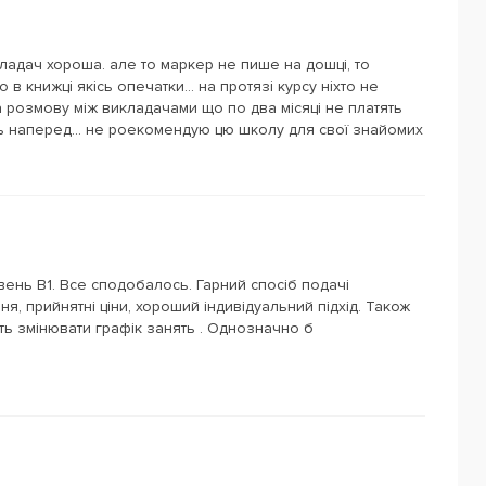
кладач хороша. але то маркер не пише на дошці, то
в книжці якісь опечатки... на протязі курсу ніхто не
ла розмову між викладачами що по два місяці не платять
ять наперед... не роекомендую цю школу для свої знайомих
вень В1. Все сподобалось. Гарний спосіб подачі
ня, прийнятні ціни, хороший індивідуальний підхід. Також
ть змінювати графік занять . Однозначно б