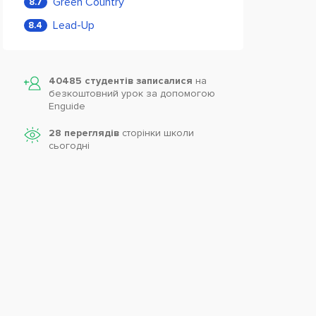
Green Country
8.7
Lead-Up
8.4
40485 студентів записалися
на
безкоштовний урок за допомогою
Enguide
28 переглядів
сторінки школи
cьогодні