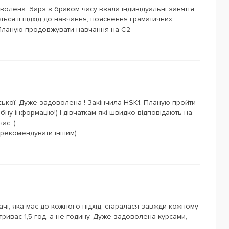
волена. Зарз з браком часу взала індивідуальні заняття
ться її підхід до навчання, пояснення граматичних
. Планую продовжувати навчання на С2
ської. Дуже задоволена ! Закінчила HSK1. Планую пройти
рібну інформацію!) І дівчаткам які швидко відповідають на
ас. )
у рекомендувати іншим)
чі, яка має до кожного підхід, старалася завжди кожному
триває 1,5 год, а не годину. Дуже задоволена курсами,