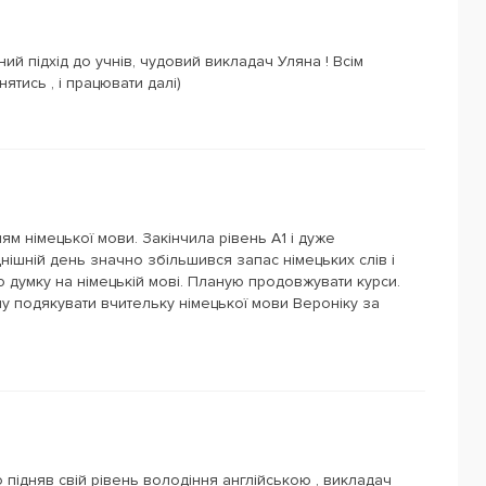
й підхід до учнів, чудовий викладач Уляна ! Всім
тись , і працювати далі)
м німецької мови. Закінчила рівень А1 і дуже
ішній день значно збільшився запас німецьких слів і
 думку на німецькій мові. Планую продовжувати курси.
чу подякувати вчительку німецької мови Вероніку за
підняв свій рівень володіння англійською , викладач