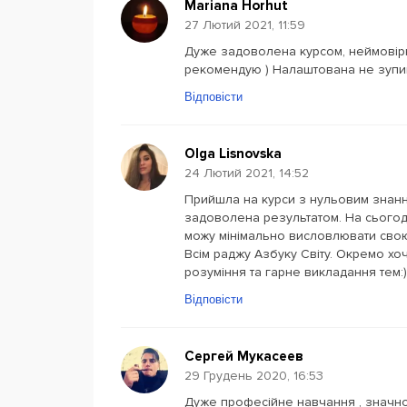
Mariana Horhut
27 Лютий 2021, 11:59
Дуже задоволена курсом, неймовірни
рекомендую ) Налаштована не зупиня
Відповісти
Olga Lisnovska
24 Лютий 2021, 14:52
Прийшла на курси з нульовим знання
задоволена результатом. На сьогодн
можу мінімально висловлювати свою
Всім раджу Азбуку Світу. Окремо хо
розуміння та гарне викладання тем:)
Відповісти
Сергей Мукасеев
29 Грудень 2020, 16:53
Дуже професійне навчання , значно 