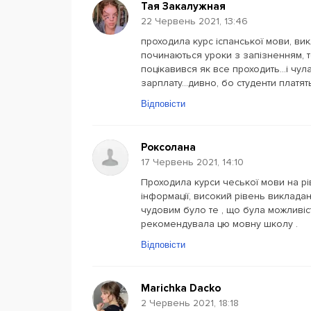
Тая Закалужная
22 Червень 2021, 13:46
проходила курс іспанської мови, ви
починаються уроки з запізненням, то 
поцікавився як все проходить...і чу
зарплату...дивно, бо студенти плат
Відповісти
Роксолана
17 Червень 2021, 14:10
Проходила курси чеської мови на рі
інформації, високий рівень викладан
чудовим було те , що була можливіс
рекомендувала цю мовну школу .
Відповісти
Marichka Dacko
2 Червень 2021, 18:18