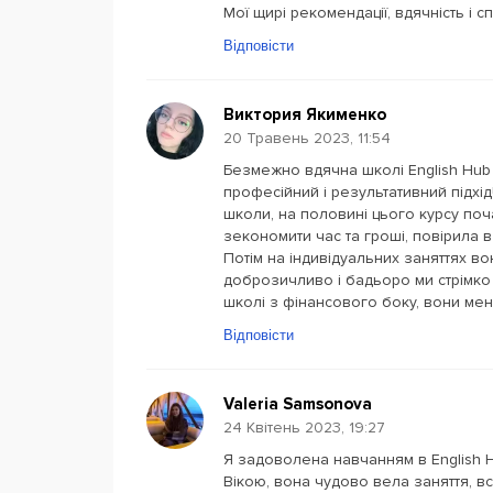
Мої щирі рекомендації, вдячність і с
Відповісти
Виктория Якименко
20 Травень 2023, 11:54
Безмежно вдячна школі English Hub з
професійний і результативний підхід!
школи, на половині цього курсу поч
зекономити час та гроші, повірила 
Потім на індивідуальних заняттях во
доброзичливо і бадьоро ми стрімко 
школі з фінансового боку, вони мен
Відповісти
Valeria Samsonova
24 Квітень 2023, 19:27
Я задоволена навчанням в English H
Вікою, вона чудово вела заняття, вс