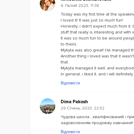
6 Лютий 2023, 11:38
Today was my first time at the speakin
I loved it! It was just so much fun!
Honestly, i didn't expect much from it,
stuff that really is interesting and with
It was so much fun to be around peopl
to theirs.
Mykyta was also great! He managed the
Another thing i loved was that it wasn't
that.
Mykyta managed it well, and everybod
In general, i liked it, and i will definite
Відповісти
Dima Pakosh
29 Січень 2023, 22:52
Чудова школа , кваліфікований і пр
задоволенням продовжу навчання!
Відповісти