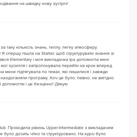
подівання на швидку нову зустріч!
а таку кількість знань, теплу, легку атмосферу,
 Я спершу пішла на Starter, щоб структурувати знання зі
ався Elementary і моя викладачка Іра допомогла мені
в мої зусилля і запропонувала перейти на крок вперед.
на мене підтягувала по темах, які лишилися і завжди
наздоганяли програму. Хоч це було, певно, не вигідно
і допомогли і це безцінно! Дякую
ub. Проходила рівень Upper-Intermediate з викладачем
е було досить чітко та структуровано. На курсі було