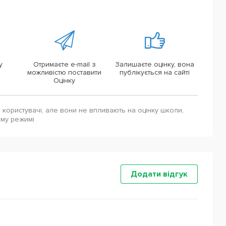
у
Отримаєте e-mail з
Залишаєте оцінку, вона
можливістю поставити
публікується на сайті
Оцінку
і користувачі, але вони не впливають на оцінку школи,
ому режимі
Додати відгук