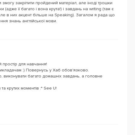
и змогу закріпити пройдений матеріал, але іноді трошки
 (адже її багато і вона крута!) і завдань на writing (там є
але в них акцент більше на Speaking). Загалом я рада що
ня знань англійської мови.
 простір для навчання!
 викладачам :) Повернусь у Хаб обов'язково.
о, виконувати багато домашніх завдань, а головне
та крутих моментів :* See U!