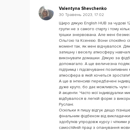
Valentyna Shevchenko
30 Травень 2023, 17:02
Щиро дякую English HUB за чудові 12
групи не з самого старту і тому кіл
трішки знервована. Але мені безме
Ольгою та Ксенією. Вони спокійно с
момент так, як мені відчувалося. Д
затишну і веселу атмосферу навчальн
виконувати домашки. Дякую за фідбек
допомагало. А ще величезна подяка
підтримці і підсвічуванні позитивних
атмосфера в якій хочеться зростати!
А ще в інтенсиві передбачені індиві
дуже круто, бо дає можливість чути і
й акценти. Часто мої індивідуалки м
відбувалося в легкій формі з викори
Руслані.
Оскільки я пишу відгук дещо пізніш
фінальним фідбеком від викладачки 
здобутків упродовж курсу і чіткими
самостійній праці з опанування мови