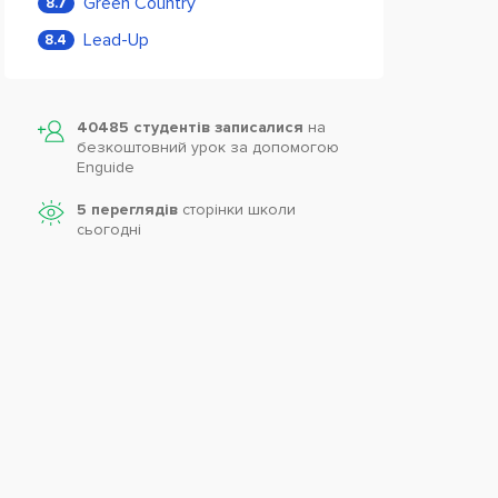
Green Country
8.7
Lead-Up
8.4
40485 студентів записалися
на
безкоштовний урок за допомогою
Enguide
5 переглядів
сторінки школи
cьогодні