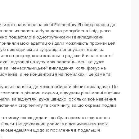
 тижнів навчання на рівні Elementary. Я приєдналася до
ька перших занять я була дещо розгублена і від цього
жно пощастило з одногрупниками і викладачками,
прийняли мою адаптацію і дали можливість прожити цей
якую викладачам за супровід в опануванні мови, за
ого процесу, коли хотілося з радістю йти на заняття і
и і відповіді на купу моїх запитань, мені це дуже
 за ''ненасильницьке'' викладання, коли фокус на
 моментів, а не концентрація на помилках. І це саме та
дуальні заняття, де можна обирати різних викладачів. Це
 говорити з різними людьми, відчувати різні мовні відтінки
инали, за відчуттям, дуже швидко, оскільки все навчання
станням сторітелінгу та скетчингу, за що окрема подяка
е, то можу також додати, що була приємно здивована
Ольги. Це докладний допис із підсвічуванням твоїх
 рекомендаціями щодо їх посилення в подальшій
.