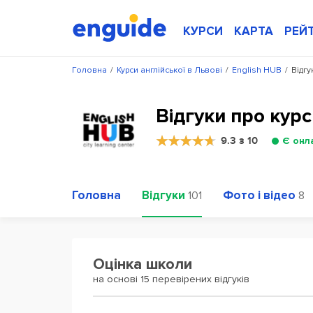
КУРСИ
КАРТА
РЕЙ
Головна
/
Курси англійської в Львові
/
English HUB
/
Відгу
Відгуки про курс
9.3 з 10
Є онл
Головна
Відгуки
Фото і відео
101
8
Оцінка школи
на основі 15 перевірених відгуків