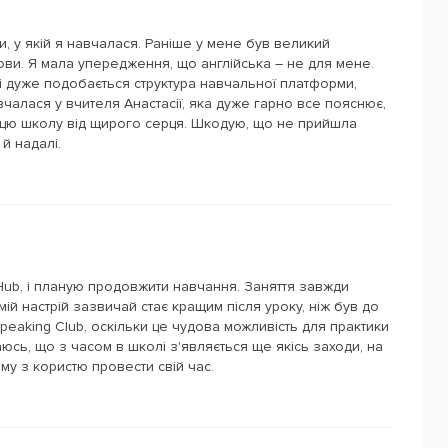
, у якій я навчалася. Раніше у мене був великий
ови. Я мала упередження, що англійська – не для мене.
і дуже подобається структура навчальної платформи,
авчалася у вчителя Анастасії, яка дуже гарно все пояснює,
 цю школу від щирого серця. Шкодую, що не прийшла
й надалі.
 Hub, і планую продовжити навчання. Заняття завжди
мій настрій зазвичай стає кращим після уроку, ніж був до
peaking Club, оскільки це чудова можливість для практики
аюсь, що з часом в школі з'являється ще якісь заходи, на
му з користю провести свій час.