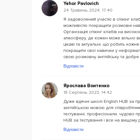
Yehor Pavlovich
24 Травень 2024, 17:40
Я задоволений участю в спікінг клаб
можливістю покращити розмовні нави
Організація спікінг клабів на висок
атмосферу, де кожен може вільно в
цікаві та актуальні, що робить кожн
покращити свої навички у неформал
свою розмовну англійську та добре п
Відповісти
Ярослава Воитенко
18 Серпень 2023, 14:42
Дуже вдячні школі English HUB за 
англійською мовою для співробітникі
тестуванні, професіонали, чудово п
HUB за тестування і все на вищому 
Відповісти