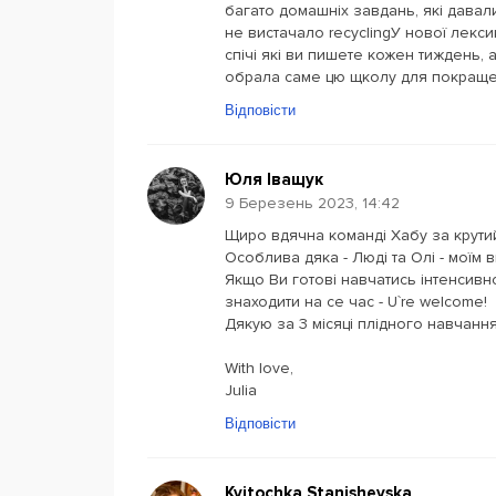
багато домашніх завдань, які давал
не вистачало recyclingУ нової лексики
спічі які ви пишете кожен тиждень, 
обрала саме цю щколу для покращен
Відповісти
Юля Іващук
9 Березень 2023, 14:42
Щиро вдячна команді Хабу за крутий
Особлива дяка - Люді та Олі - моїм
Якщо Ви готові навчатись інтенсивн
знаходити на се час - U`re welcome!
Дякую за 3 місяці плідного навчання 
With love,
Julia
Відповісти
Kvitochka Stanishevska