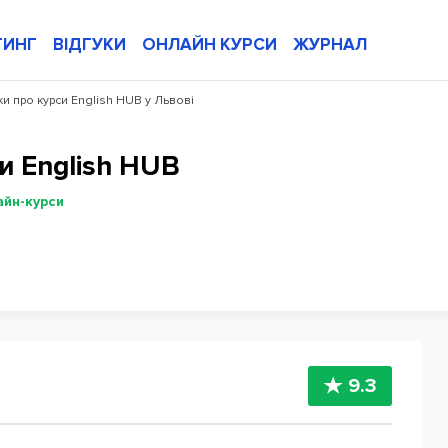
ТИНГ
ВІДГУКИ
ОНЛАЙН КУРСИ
ЖУРНАЛ
ки про курси English HUB у Львові
и English HUB
айн-курси
9.3