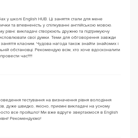
ах у школі English HUB. Ці заняття стали для мене
чки та впевненість у спілкуванні англійською мовою.
ому рівні: викладачі створюють дружню та підтримуючу
исловлювати свої думки. Теми для обговорення завжди
е заняття класним. Чудова нагода також знайти знайомих і
ьній обстановці. Рекомендую всім, хто хоче вдосконалити
ровести час!!!!!
проведення тестування на визначення рівня володіння
в, дуже швидко, якісно, приємні викладачі на усному
росто все пройшло! Ми вже вдруге звертаємося в English
рівні! Рекомендуємо!