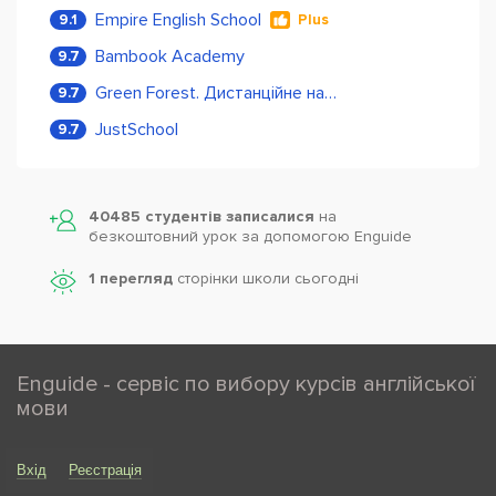
Empire English School
9.1
Plus
Bambook Academy
9.7
Green Forest. Дистанційне навчання
9.7
JustSchool
9.7
40485 студентів записалися
на
безкоштовний урок за допомогою Enguide
1 перегляд
сторінки школи cьогодні
Enguide - сервіс по вибору курсів англійської
мови
Вхід
Реєстрація