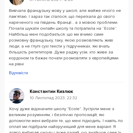
Вивчала французьку мову у школі, але майже нічого не
памʼятаю. І зараз так сталося, що переїхала до свого
нареченого на південь Франції… а з мовою проблеми.
Почала шукати онлайн школу та потрапила на “Ecole”.
Найбільш мені подобається, що ми вчимо саме
розмовну французьку, таку, якою розмовляють живі
люди, а не глупі сухі тексти у підручниках, які вчать
більшість репетиторів. Дуже раджу усім, хто живе за
кордоном та бажає почати розмовляти з європейцями
на рівні
Відповісти
Константин Кизлюк
10 Листопад 2023, 22:32
Хочу дуже відзначити школу "Ecole". Зустріли мене з
великим розумінням, і безліччю пропозицій, які
допомогли мені вибрати те, що мені підходить. І навіть по
оплаті ми підібрали найзручніший для мене варіант. Я
довго вибирав школу і дуже радий, що знайшов саме їх.