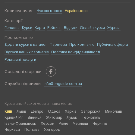
Користувачам
Чужою мовою
Українською
Категорії
Головна
Курси
Карта
Рейтинг
Відгуки
Онлайн курси
Журнал
Про компанію
Додати курси в каталог
Партнери
Про компанію
Публічна оферта
Відгуки наших партнерів
Політика конфіденційності
Рекламні послуги
Соціальні сторінки
Служба підтримки
info@enguide.com.ua
Курси англійської мови в інших містах:
Київ
Львів
Дніпро
Одеса
Харків
Запоріжжя
Миколаїв
Кривий Ріг
Вінниця
Житомир
Луцьк
Тернопіль
Івано-Франківськ
Херсон
Рівне
Чернівці
Чернігів
Черкаси
Полтава
Ужгород