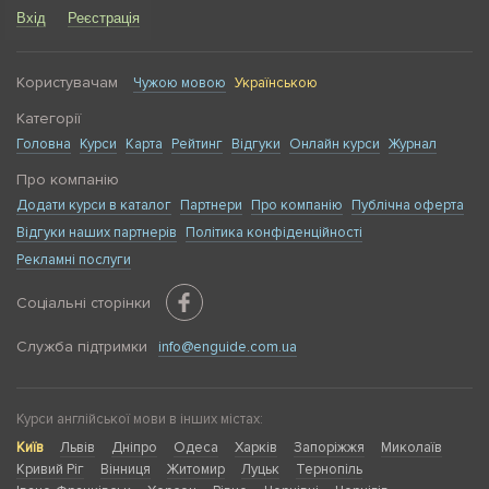
Вхід
Реєстрація
Користувачам
Чужою мовою
Українською
Категорії
Головна
Курси
Карта
Рейтинг
Відгуки
Онлайн курси
Журнал
Про компанію
Додати курси в каталог
Партнери
Про компанію
Публічна оферта
Відгуки наших партнерів
Політика конфіденційності
Рекламні послуги
Соціальні сторінки
Служба підтримки
info@enguide.com.ua
Курси англійської мови в інших містах:
Київ
Львів
Дніпро
Одеса
Харків
Запоріжжя
Миколаїв
Кривий Ріг
Вінниця
Житомир
Луцьк
Тернопіль