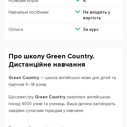
Розмовні клуби
Є
Навчальні посібники
Не входять у
вартість
Оплата
За курс
Про школу Green Country.
Дистанційне навчання
Green Country
— школа англійської мови для дітей та
підлітків 6–18 років.
Щосеместру
Green Country
захоплює англійською
понад 4000 учнів та учениць. Ваша дитина заговорить
завдяки сучасним підходам у навчанні:
Flipped Classroom — модель викладання