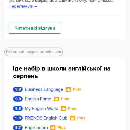
(наприклад в мафію) або дивитися популярні фільми...
Переглянути →
Читати всі відгуки
Всі онлайн курси англійської
Іде набір в школи англійської на
серпень
Business Language
9.8
Plus
English Prime
9.8
Plus
My English World
9.8
Plus
FRIENDS English Club
9.8
Plus
Englishdom
9.7
Plus