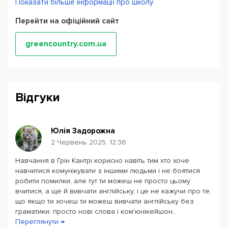
Показати більше інформації про школу
«Перевернутий урок», завдяки якій діти готуються до
заняття, виконуючи інтерактивні завдання Self Study,
Перейти на офіційний сайт
а 70% уроку приділяють говорінню.
Blended learning — гібридна форма навчання (online
greencountry.com.ua
+ offline).
My GC — особисті кабінети студента і представника з
трекінгом успішності, інтерактивними вправами-
тренажерами, розкладом, самостійним
перенесенням занять.
Відгуки
Age + Level — індивідуальний принцип підбору групи
з урахуванням віку та рівня англійської дитини.
Success — унікальна система мотивації — шкільна
Юлія Задорожна
валюта «кантрики», на які можна придбати товари з
2 Червень 2025, 12:36
сувенірної крамнички Yellow Shop, взяти участь у
благодійній ініціативі або влаштувати піца-паті з
Навчання в Грін Кантрі корисно навіть тим хто хоче
одногрупниками.
навчитися комунікувати з іншими людьми і не боятися
робити помилки, але тут ти можеш не просто цьому
Авторські підручники "24 Easy Steps" та "Notes by
вчитися, а ще й вивчати англійську, і це не кажучи про те,
GC", розроблені навчально-методичним відділом
що якщо ти хочеш ти можеш вивчати англійську без
Green Country та схвалені МОН України.
граматики, просто нові слова і ком'юнікейшон...
Переглянути →
Запишіться на пробне заняття, щоб оцінити