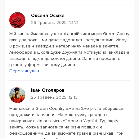
ефективність навчання у Грін Кантрі.
Оксана Осыка
26 Травень 2025, 13:13
Мій син займається у школі англійської мови Green Cantry
вже два роки, і ми дуже задоволені результатами. Йому
8 років, і він завжди з нетерпінням чекає на заняття.
Атмосфера в школі дуже дружня та мотивуюча, викладачі
знаходять підхід до кожної дитини. Заняття проходять
цікаво, у формі гри, тому дитина...
Переглянути →
Іван Столяров
25 Травень 2025, 12:13
Навчаюся в Green Country вже майже рік та збираюся
продовжити навчання. На мою думку, це одна з
найкращих шкіл англійської мови в Україні. Тут, окрім
занять, можна записатися на різні події, які є
безкоштовними, де ви зможете грати в різні цікаві ігри