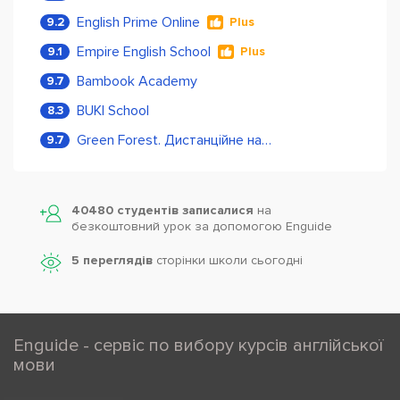
English Prime Online
9.2
Plus
Empire English School
9.1
Plus
Bambook Academy
9.7
BUKI School
8.3
Green Forest. Дистанційне навчання
9.7
40480 студентів записалися
на
безкоштовний урок за допомогою Enguide
5 переглядів
сторінки школи cьогодні
Enguide - сервіс по вибору курсів англійської
мови