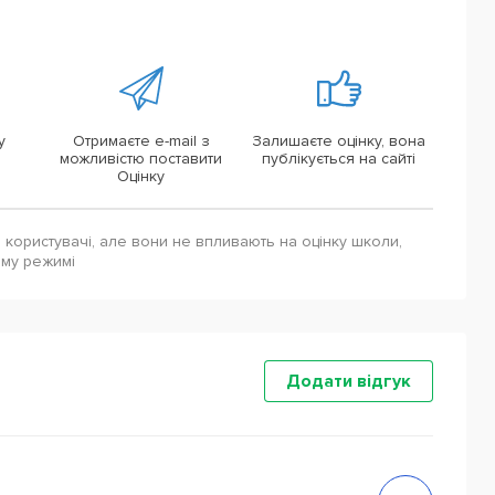
у
Отримаєте e-mail з
Залишаєте оцінку, вона
можливістю поставити
публікується на сайті
Оцінку
і користувачі, але вони не впливають на оцінку школи,
ому режимі
Додати відгук