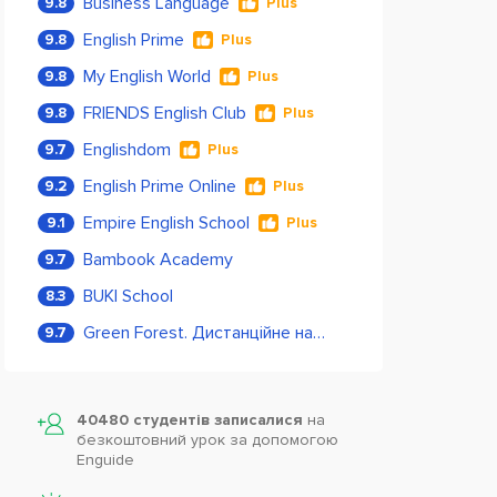
Business Language
9.8
Plus
English Prime
9.8
Plus
My English World
9.8
Plus
FRIENDS English Club
9.8
Plus
Englishdom
9.7
Plus
English Prime Online
9.2
Plus
Empire English School
9.1
Plus
Bambook Academy
9.7
BUKI School
8.3
Green Forest. Дистанційне навчання
9.7
40480 студентів записалися
на
безкоштовний урок за допомогою
Enguide