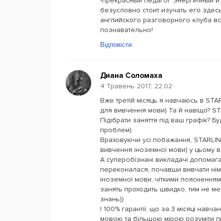
-прекрасный педагог ,энергичный 
безусловно стоит изучать его здес
английского разговорного клуба в
познавательно!
Відповісти
Диана Соломаха
4 Травень 2017, 22:02
Вже третій місяць я навчаюсь в STAR
для вивчення мови) Та й навіщо? ST
Підібрати заняття під ваш графік? Б
проблем)
Враховуючи усі побажання, STARLI
вивчення іноземної мови) у цьому в
А суперобізнані викладачі допомаг
переконалася, почавши вивчати німе
іноземної мови, чіткими поясненням
занять проходить швидко, тим не 
знань))
І 100% гарантії, що за 3 місяці на
мовою та більшою мірою розуміти п