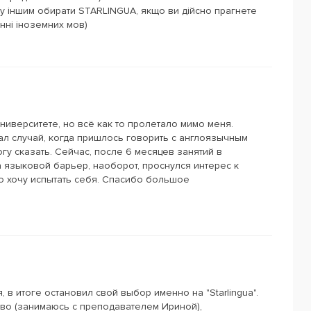
у іншим обирати STARLINGUA, якщо ви дійсно прагнете
нні іноземних мов)
ниверситете, но всё как то пролетало мимо меня.
ал случай, когда пришлось говорить с англоязычным
гу сказать. Сейчас, после 6 месяцев занятий в
на языковой барьер, наоборот, проснулся интерес к
о хочу испытать себя. Спасибо большое
в итоге остановил свой выбор именно на "Starlingua".
иво (занимаюсь с преподавателем Ириной),