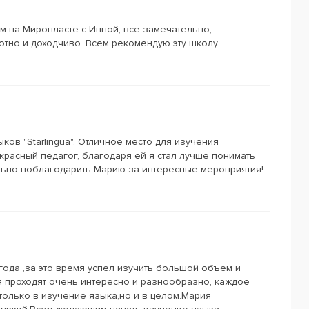
м на Миропласте с Инной, все замечательно,
тно и доходчиво. Всем рекомендую эту школу.
ов "Starlingua". Отличное место для изучения
красный педагог, благодаря ей я стал лучше понимать
ельно поблагодарить Марию за интересные мероприятия!
года ,за это время успел изучить большой объем и
я проходят очень интересно и разнообразно, каждое
 только в изучение языка,но и в целом.Мария