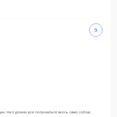
9
ч. На її уроках все получається якось само собою...