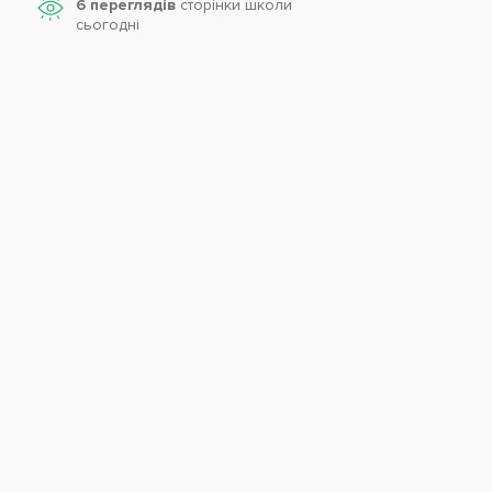
6 переглядів
сторінки школи
cьогодні