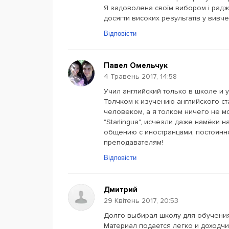
Я задоволена своїм вибором і радж
досягти високих результатів у вивче
Відповісти
Павел Омельчук
4 Травень 2017, 14:58
Учил английский только в школе и у
Толчком к изучению английского ст
человеком, а я толком ничего не мо
"Starlingua", исчезли даже намёки 
общению с иностранцами, постоянн
преподавателям!
Відповісти
Дмитрий
29 Квітень 2017, 20:53
Долго выбирал школу для обучения, 
Материал подается легко и доходч