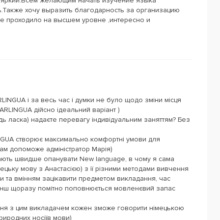
и яркий.Всем желающим начать изучение языка
ь.Также хочу выразить благодарность за организацию
се проходило на высшем уровне ,интересно и
LINGUA і за весь час і думки не було щодо зміни місця
ARLINGUA дійсно ідеальний варіант )
удь ласка) надаєте перевагу індивідуальним заняттям? Без
NGUA створює максимально комфортні умови для
ам допоможе адміністратор Марія)
ають швидше опанувати New language, в чому я сама
цьку мову з Анастасією) з її різними методами вивчення
и та вмінням зацікавити предметом викладання, час
менш щоразу помітно поповнюється мовленєвий запас
вчання з цим викладачем кожен зможе говорити німецькою
риродних носіїв мови)