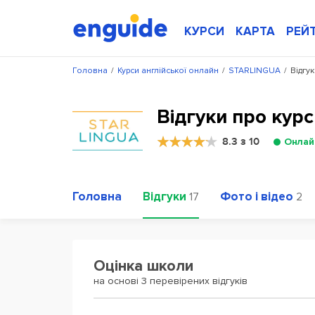
КУРСИ
КАРТА
РЕЙ
Головна
/
Курси англійської онлайн
/
STARLINGUA
/
Відгу
Відгуки про кур
8.3 з 10
Онлай
Головна
Відгуки
Фото і відео
17
2
Оцінка школи
на основі 3 перевірених відгуків