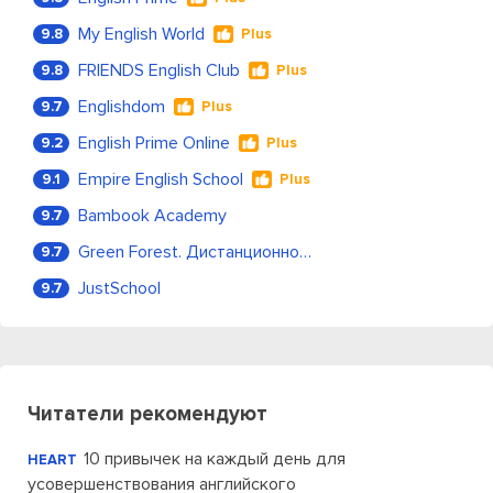
My English World
9.8
Plus
FRIENDS English Club
9.8
Plus
Englishdom
9.7
Plus
English Prime Online
9.2
Plus
Empire English School
9.1
Plus
Bambook Academy
9.7
Green Forest. Дистанционное обучение
9.7
JustSchool
9.7
Читатели рекомендуют
10 привычек на каждый день для
HEART
усовершенствования английского