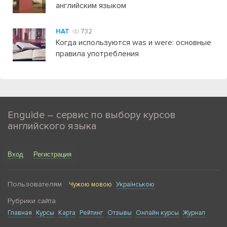
английским языком
HAT
732
Когда используются was и were: основные
правила употребления
Enguide – сервис по выбору курсов
английского языка
Вход
Регистрация
Пользователям
Чужою мовою
Українською
Рубрики сайта
Главная
Курсы
Карта
Рейтинг
Отзывы
Онлайн курсы
Журнал