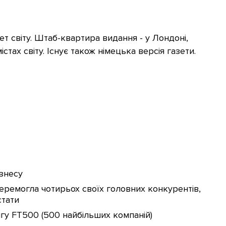
т світу. Штаб-квартира видання - у Лондоні,
стах світу. Існує також німецька версія газети.
ізнесу
перемогла чотирьох своїх головних конкурентів,
стати
гу FT500 (500 найбільших компаній)