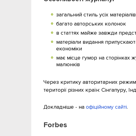
загальний стиль усіх матеріалів
багато авторських колонок
в статтях майже завжди предста
матеріали видання припускают
економіки
має місце гумор на сторінках ж
малюнків
Через критику авторитарних режимі
території різних країн: Сінгапуру, Інді
Докладніше - на
офіційному сайті
.
Forbes