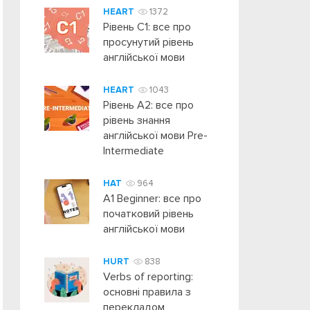
HEART
1372
Рівень C1: все про
просунутий рівень
англійської мови
HEART
1043
Рівень А2: все про
рівень знання
англійської мови Pre-
Intermediate
HAT
964
A1 Beginner: все про
початковий рівень
англійської мови
HURT
838
Verbs of reporting:
основні правила з
перекладом