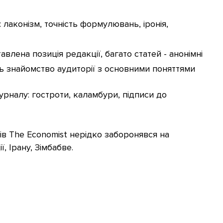
: лаконізм, точність формулювань, іронія,
влена позиція редакції, багато статей - анонімні
ь знайомство аудиторії з основними поняттями
урналу: гостроти, каламбури, підписи до
в The Economist нерідко заборонявся на
ї, Ірану, Зімбабве.