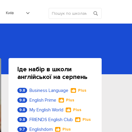
Київ
Іде набір в школи
англійської на серпень
Business Language
9.8
Plus
English Prime
9.8
Plus
My English World
9.8
Plus
FRIENDS English Club
9.8
Plus
Englishdom
9.7
Plus