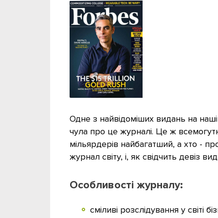
Одне з найвідоміших видань на нашій
чула про це журналі. Це ж всемогут
мільярдерів найбагатший, а хто - п
журнал світу, і, як свідчить девіз вид
Особливості журналу:
сміливі розслідування у світі бі