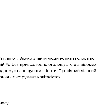
 планеті. Важко знайти людину, яка ні слова не
ній Forbes привселюдно оголошує, хто з відомих
родовжує нарощувати оберти. Провідний діловий
ання - «інструмент капіталіста».
знесу