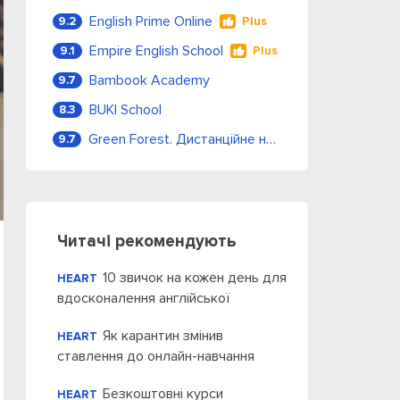
English Prime Online
9.2
Plus
Empire English School
9.1
Plus
Bambook Academy
9.7
BUKI School
8.3
Green Forest. Дистанційне навчання
9.7
Читачі рекомендують
10 звичок на кожен день для
HEART
вдосконалення англійської
Як карантин змінив
HEART
ставлення до онлайн-навчання
Безкоштовні курси
HEART