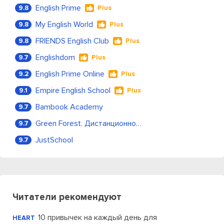
English Prime
9.8
Plus
My English World
9.8
Plus
FRIENDS English Club
9.8
Plus
Englishdom
9.7
Plus
English Prime Online
9.2
Plus
Empire English School
9.1
Plus
Bambook Academy
9.7
Green Forest. Дистанционное обучение
9.7
JustSchool
9.7
Читатели рекомендуют
10 привычек на каждый день для
HEART