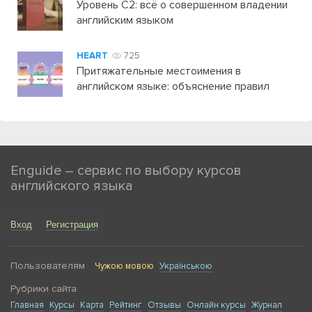
Уровень C2: всё о совершенном владении
английским языком
HEART
725
Притяжательные местоимения в
английском языке: объяснение правил
Enguide – сервис по выбору курсов
английского языка
Вход
Регистрация
Пользователям
Чужою мовою
Українською
Рубрики сайта
Главная
Курсы
Карта
Рейтинг
Отзывы
Онлайн курсы
Журнал