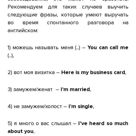
Рекомендуем для таких случаев выучить
следующие фразы, которые умеют выручать
во время спонтанного разговора на
английском:
1) можешь называть меня (...) –
You can call me
(...),
2) вот моя визитка –
Here is my business card
,
3) замужем/женат –
I'm married
,
4) не замужем/холост –
I'm single
,
5) я много о вас слышал
–
I’ve heard so much
about you
,