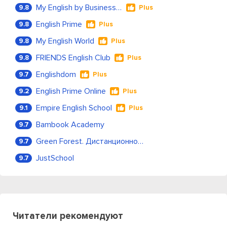
My English by Business Language
9.8
Plus
English Prime
9.8
Plus
My English World
9.8
Plus
FRIENDS English Club
9.8
Plus
Englishdom
9.7
Plus
English Prime Online
9.2
Plus
Empire English School
9.1
Plus
Bambook Academy
9.7
Green Forest. Дистанционное обучение
9.7
JustSchool
9.7
Читатели рекомендуют