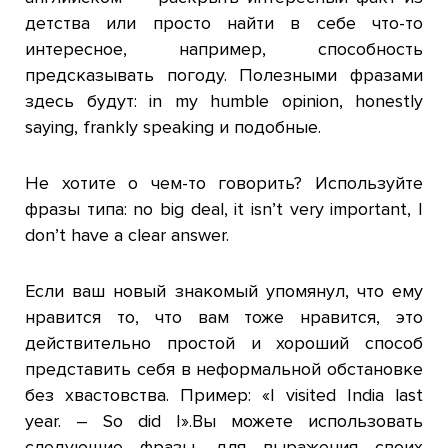
детства или просто найти в себе что-то
интересное, например, способность
предсказывать погоду. Полезными фразами
здесь будут:
in my humble opinion
, honestly
saying, frankly speaking и подобные.
Не хотите о чем-то говорить? Используйте
фразы типа:
no big deal, it isn’t very important, I
don’t have a clear answer.
Если ваш новый знакомый упомянул, что ему
нравится то, что вам тоже нравится, это
действительно простой и хороший способ
представить себя в неформальной обстановке
без хвастовства. Пример: «
I visited India last
year. – So did I».
Вы можете использовать
следующие фразы, для выражения своих