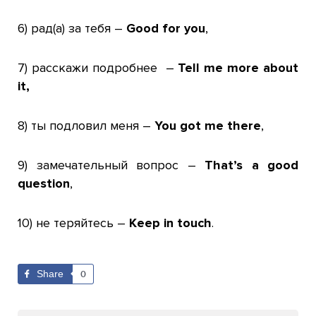
6)
рад(а) за тебя
–
Good for you
,
7) расскажи подробнее
–
Tell me more about
it,
8) ты подловил меня
–
You got me there
,
9) замечательный вопрос
–
That’s a good
question
,
10) не теряйтесь
–
Keep in touch
.
Share
0