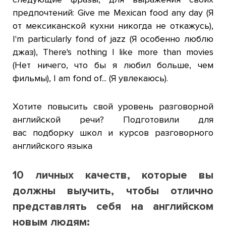
предпочтений:
Give me Mexican food any day (
Я
от мексиканской кухни никогда не откажусь
),
I'm particularly fond of
jazz
(
Я особенно люблю
джаз
), There's nothing I like more than movies
(
Нет ничего, что бы я любил больше, чем
фильмы
), I am fond of... (
Я увлекаюсь
).
Хотите повысить свой уровень разговорной
английской речи? Подготовили для
вас подборку школ и курсов разговорного
английского языка
10 личных качеств, которые вы
должны выучить, чтобы отлично
представлять себя на английском
новым людям
: