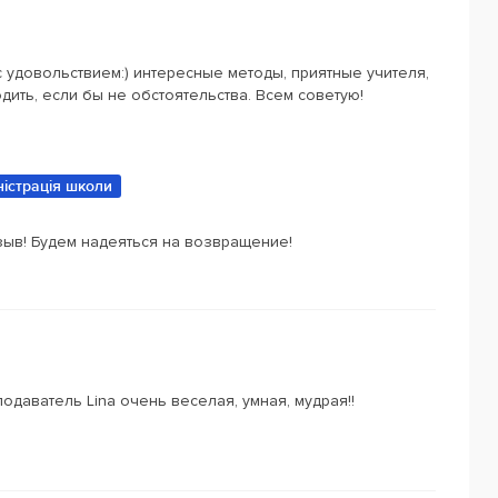
 удовольствием:) интересные методы, приятные учителя,
ить, если бы не обстоятельства. Всем советую!
ністрація школи
зыв! Будем надеяться на возвращение!
одаватель Lina очень веселая, умная, мудрая!!