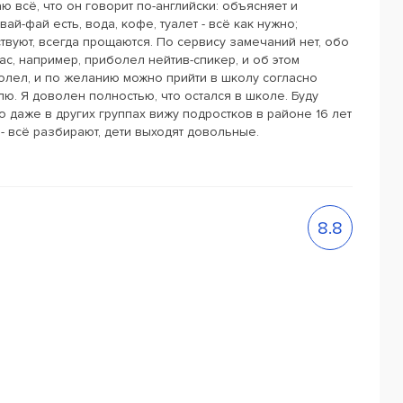
ю всё, что он говорит по-английски: объясняет и
вай-фай есть, вода, кофе, туалет - всё как нужно;
твуют, всегда прощаются. По сервису замечаний нет, обо
ас, например, приболел нейтив-спикер, и об этом
олел, и по желанию можно прийти в школу согласно
ю. Я доволен полностью, что остался в школе. Буду
о даже в других группах вижу подростков в районе 16 лет
 всё разбирают, дети выходят довольные.
8.8