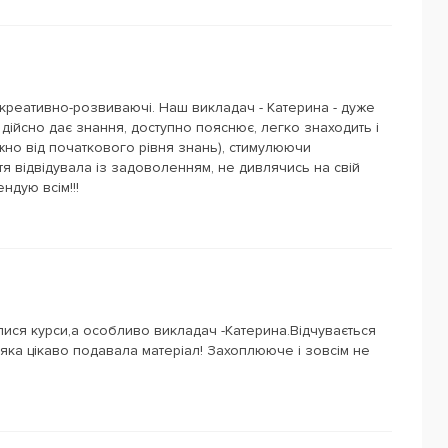
- креативно-розвиваючі. Наш викладач - Катерина - дуже
дійсно дає знання, доступно пояснює, легко знаходить і
жно від початкового рівня знань), стимулюючи
я відвідувала із задоволенням, не дивлячись на свій
дую всім!!!
ся курси,а особливо викладач -Катерина.Відчувається
яка цікаво подавала матеріал! Захоплююче і зовсім не