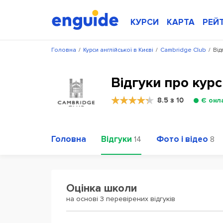
КУРСИ
КАРТА
РЕЙ
Головна
/
Курси англійської в Києві
/
Cambridge Club
/
Від
Відгуки про кур
8.5 з 10
Є онл
Головна
Відгуки
Фото і відео
14
8
Оцінка школи
на основі 3 перевірених відгуків