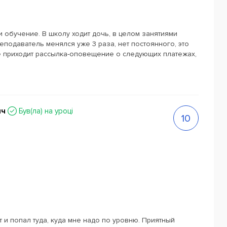
 обучение. В школу ходит дочь, в целом занятиями
еподаватель менялся уже 3 раза, нет постоянного, это
не приходит рассылка-оповещение о следующих платежах,
ич
Був(ла) на уроці
10
и попал туда, куда мне надо по уровню. Приятный