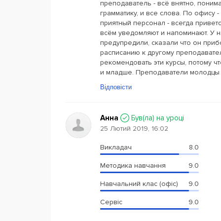
преподаватель - всё внятно, понима
грамматику, и все слова. По офису - 
приятный персонал - всегда приветс
всём уведомляют и напоминают. У н
предупредили, сказали что он приб
расписанию к другому преподавател
рекомендовать эти курсы, потому чт
и младше. Преподаватели молодцы -
Відповісти
Анна
Був(ла) на уроці
25 Лютий 2019, 16:02
Викладач
8.0
Методика навчання
9.0
Навчальний клас (офіс)
9.0
Сервіс
9.0