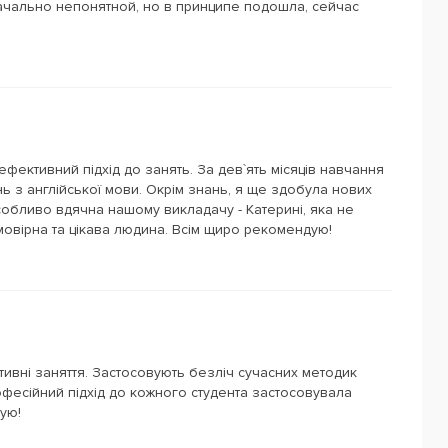
ачально непонятной, но в принципе подошла, сейчас
ефективний підхід до занять. За дев`ять місяців навчання
нь з англійської мови. Окрім знань, я ще здобула нових
Особливо вдячна нашому викладачу - Катерині, яка не
мовірна та цікава людина. Всім щиро рекомендую!
мативні заняття. Застосовують безліч сучасних методик
фесійний підхід до кожного студента застосовувала
ую!