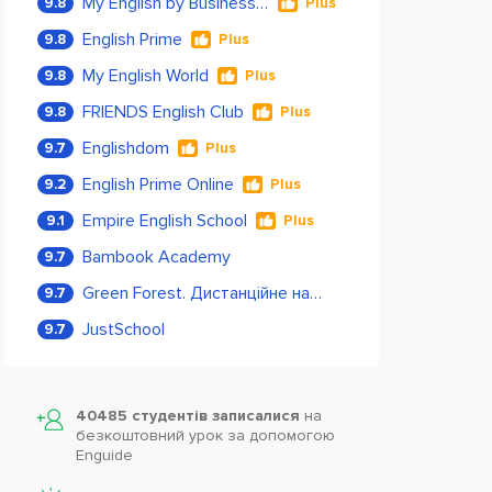
My English by Business Language
9.8
Plus
English Prime
9.8
Plus
My English World
9.8
Plus
FRIENDS English Club
9.8
Plus
Englishdom
9.7
Plus
English Prime Online
9.2
Plus
Empire English School
9.1
Plus
Bambook Academy
9.7
Green Forest. Дистанційне навчання
9.7
JustSchool
9.7
40485 студентів записалися
на
безкоштовний урок за допомогою
Enguide