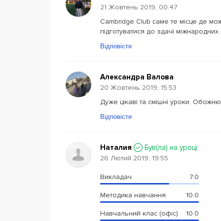
21 Жовтень 2019, 00:47
Cambridge Club саме те місце де мо
підготуватися до здачі міжнародни
Відповісти
Александра Валова
20 Жовтень 2019, 15:53
Дуже цікаві та смішні уроки. Обожню
Відповісти
Наталия
Був(ла) на уроці
26 Лютий 2019, 19:55
Викладач
7.0
Методика навчання
10.0
Навчальний клас (офіс)
10.0