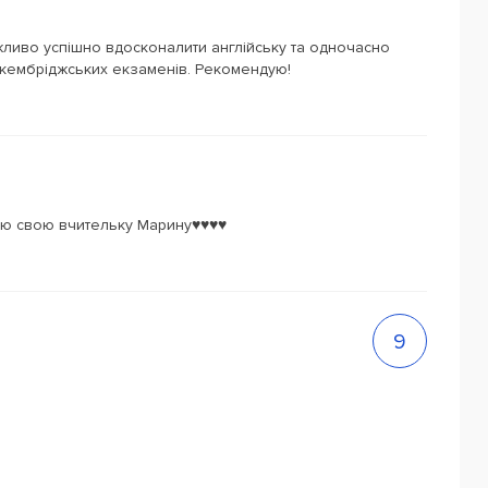
жливо успішно вдосконалити англійську та одночасно
х кембріджських екзаменів. Рекомендую!
ю свою вчительку Марину♥️♥️♥️♥️
9