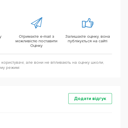
у
Отримаєте e-mail з
Залишаєте оцінку, вона
можливістю поставити
публікується на сайті
Оцінку
і користувачі, але вони не впливають на оцінку школи,
ому режимі
Додати відгук