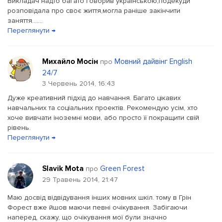
Викладач надто багато говорив українською,подекуди
розповідала про своє життя,могла раніше закінчити
заняття.......
Переглянути →
Михайло Мосін
Мовний дайвінг English
про
24/7
3 Червень 2014, 16:43
Дуже креативний підхід до навчання. Багато цікавих
навчальних та соціальних проектів. Рекомендую усім, хто
хоче вивчати іноземні мови, або просто її покращити свій
рівень.
Переглянути →
Slavik Mota
Green Forest
про
29 Травень 2014, 21:47
Маю досвід відвідування інших мовних шкіл. тому в Грін
Форест вже йшов маючи певні очікування. Забігаючи
наперед, скажу, що очікування мої були значно