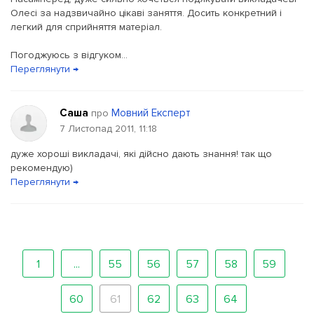
Олесі за надзвичайно цікаві заняття. Досить конкретний і
легкий для сприйняття матеріал.
Погоджуюсь з відгуком...
Переглянути →
Саша
Мовний Експерт
про
7 Листопад 2011, 11:18
дуже хороші викладачі, які дійсно дають знання! так що
рекомендую)
Переглянути →
1
...
55
56
57
58
59
60
61
62
63
64