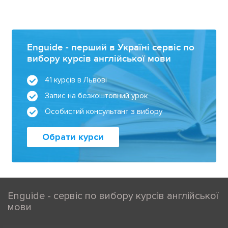
Enguide - перший в Україні сервіс по
вибору курсів англійської мови
41 курсів в Львові
Запис на безкоштовний урок
Особистий консультант з вибору
Обрати курси
Enguide - сервіс по вибору курсів англійської
мови