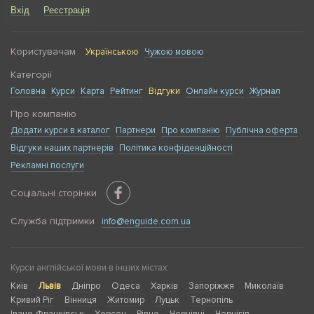
Вхід
Реєстрація
Користувачам
Українською
Чужою мовою
Категорії
Головна
Курси
Карта
Рейтинг
Відгуки
Онлайн курси
Журнал
Про компанію
Додати курси в каталог
Партнери
Про компанію
Публічна оферта
Відгуки наших партнерів
Політика конфіденційності
Рекламні послуги
Соціальні сторінки
Служба підтримки
info@enguide.com.ua
Курси англійської мови в інших містах:
Київ
Львів
Дніпро
Одеса
Харків
Запоріжжя
Миколаїв
Кривий Ріг
Вінниця
Житомир
Луцьк
Тернопіль