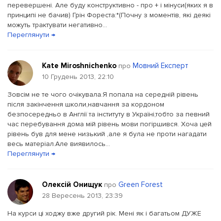
перевершені. Але буду конструктивно - про + і мінуси(яких я в
принципі не бачив) Грін Фореста:*(Почну з моментів, які деякі
можуть трактувати негативно...
Переглянути →
Kate Miroshnichenko
Мовний Експерт
про
10 Грудень 2013, 22:10
Зовсім не те чого очікувала.Я попала на середній рівень
після закінчення школи,навчання за кордоном
безпосередньо в Англії та інституту в Україні,тобто за певний
час перебування дома мій рівень мови погіршився. Хоча цей
рівень був для мене низький ,але я була не проти нагадати
весь матеріал.Але виявилось...
Переглянути →
Олексій Онищук
Green Forest
про
28 Вересень 2013, 23:39
На курси ці ходжу вже другий рік. Мені як і багатьом ДУЖЕ