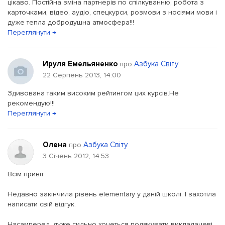
цікаво. Постійна зміна партнерів по спілкуванню, робота з
карточками, відео, аудіо, спецкурси, розмови з носіями мови і
дуже тепла добродушна атмосфера!!!
Переглянути →
Ируля Емельяненко
Азбука Світу
про
22 Серпень 2013, 14:00
Здивована таким високим рейтингом цих курсів.Не
рекомендую!!!
Переглянути →
Олена
Азбука Світу
про
3 Січень 2012, 14:53
Всім привіт.
Недавно закінчила рівень elementary у даній школі. І захотіла
написати свій відгук.
Насамперед, дуже сильно хочеться подякувати викладачеві