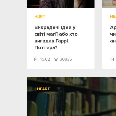
HURT
HE
Викрадачі ідей у
Ад
світі магії або хто
чи
вигадав Гаррі
ан
Поттера?
15.02
30836
HEART