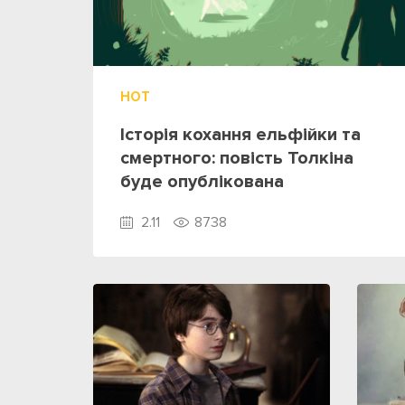
HOT
Історія кохання ельфійки та
смертного: повість Толкіна
буде опублікована
2.11
8738