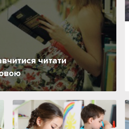
авчитися читати
мовою