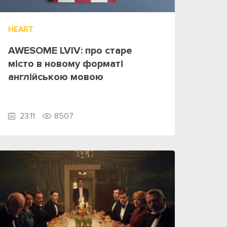
HEART
AWESOME LVIV: про старе
місто в новому форматі
англійською мовою
23.11
8507