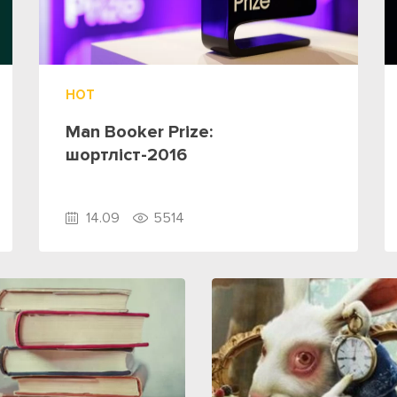
HOT
Man Booker Prize:
шортліст-2016
14.09
5514