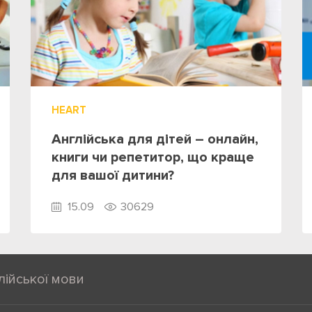
HEART
Англійська для дітей – онлайн,
книги чи репетитор, що краще
для вашої дитини?
15.09
30629
лійської мови