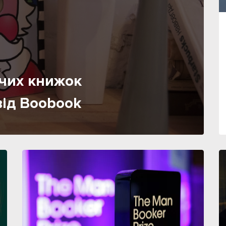
ячих книжок
від Boobook