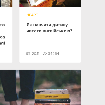
HEART
рто
Як навчити дитину
в
читати англійською?
їса
алі
20.11
34264