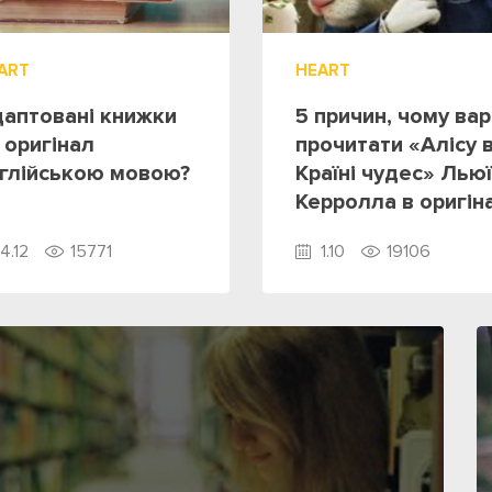
ART
HEART
аптовані книжки
5 причин, чому ва
 оригінал
прочитати «Алісу 
глійською мовою?
Країні чудес» Лью
Керролла в оригін
4.12
15771
1.10
19106