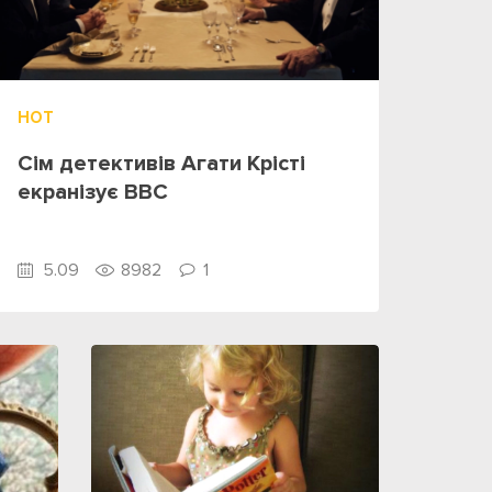
HOT
Сім детективів Агати Крісті
екранізує BBC
5.09
8982
1