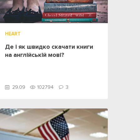
HEART
Де і як швидко скачати книги
на англійській мові?
29.09
102794
3