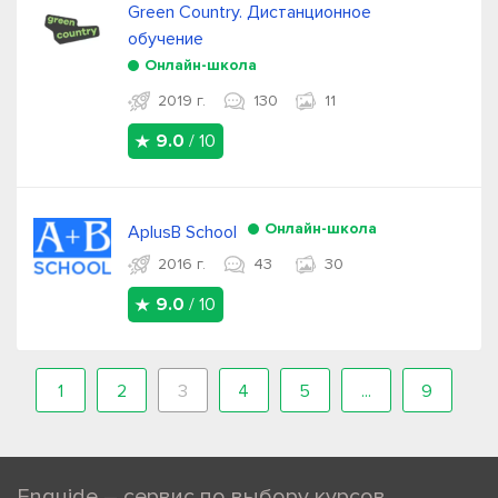
Green Country. Дистанционное
обучение
Онлайн-школа
2019 г.
130
11
9.0
/ 10
Онлайн-школа
AplusB School
2016 г.
43
30
9.0
/ 10
1
2
3
4
5
...
9
Enguide – сервис по выбору курсов