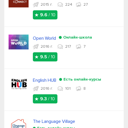
2015 г.
224
27
9.6
/ 10
Онлайн-школа
Open World
2016 г.
217
7
9.5
/ 10
Есть онлайн-курсы
English HUB
2016 г.
101
8
9.3
/ 10
The Language Village