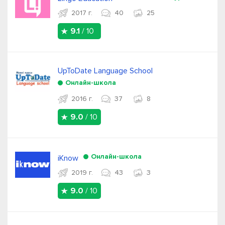
2017 г.
40
25
9.1
/ 10
UpToDate Language School
Онлайн-школа
2016 г.
37
8
9.0
/ 10
Онлайн-школа
iKnow
2019 г.
43
3
9.0
/ 10