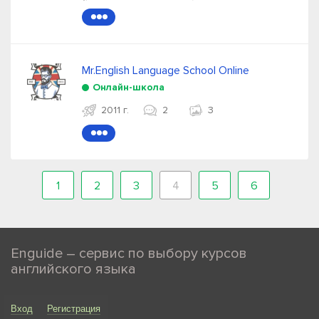
●●●
Mr.English Language School Online
Онлайн-школа
2011 г.
2
3
●●●
1
2
3
4
5
6
Enguide – сервис по выбору курсов
английского языка
Вход
Регистрация