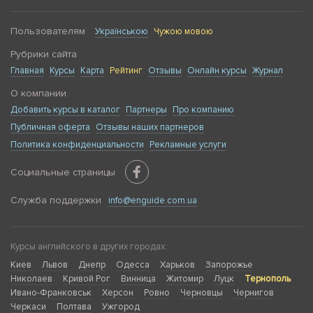
Пользователям
Українською
Чужою мовою
Рубрики сайта
Главная
Курсы
Карта
Рейтинг
Отзывы
Онлайн курсы
Журнал
О компании
Добавить курсы в каталог
Партнеры
Про компанию
Публичная оферта
Отзывы наших партнеров
Политика конфиденциальности
Рекламные услуги
Социальные страницы
Служба поддержки
info@enguide.com.ua
Курсы английского в других городах:
Киев
Львов
Днепр
Одесса
Харьков
Запорожье
Николаев
Кривой Рог
Винница
Житомир
Луцк
Тернополь
Ивано-Франковськ
Херсон
Ровно
Черновцы
Чернигов
Черкаси
Полтава
Ужгород