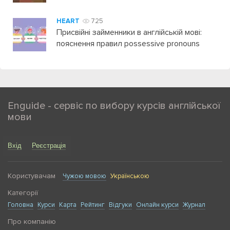
HEART
725
Присвійні займенники в англійській мові:
пояснення правил possessive pronouns
Enguide - сервіс по вибору курсів англійської
мови
Вхід
Реєстрація
Користувачам
Чужою мовою
Українською
Категорії
Головна
Курси
Карта
Рейтинг
Відгуки
Онлайн курси
Журнал
Про компанію