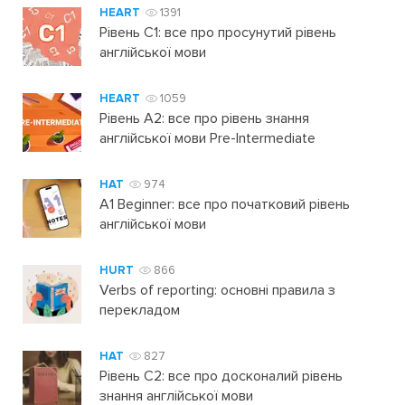
HEART
1391
Рівень C1: все про просунутий рівень
англійської мови
HEART
1059
Рівень А2: все про рівень знання
англійської мови Pre-Intermediate
HAT
974
A1 Beginner: все про початковий рівень
англійської мови
HURT
866
Verbs of reporting: основні правила з
перекладом
HAT
827
Рівень C2: все про досконалий рівень
знання англійської мови