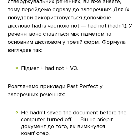
стверджувальних реченнях, ви вже знаєте,
тому перейдемо одразу до заперечних. Для їх
побудови використовується допоміжне
дієслово had із часткою not — had not (hadn’t). У
реченні воно ставиться між підметом та
основним дієсловом у третій формі. Формула
виглядає так:
Підмет + had not + V3.
Розглянемо приклади Past Perfect у
заперечних реченнях:
He hadn’t saved the document before the
computer turned off. — Він не зберіг
документ до того, як вимкнувся
комп’ютер.