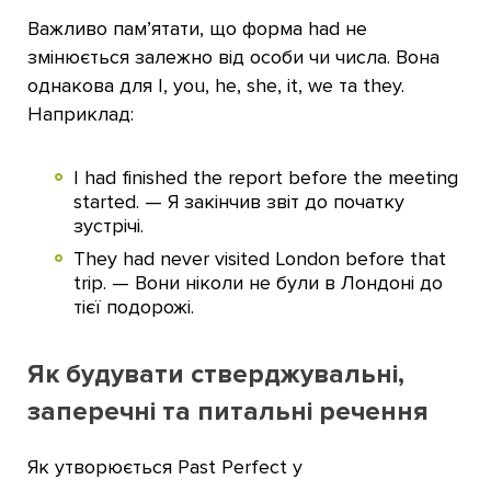
Важливо пам’ятати, що форма had не
змінюється залежно від особи чи числа. Вона
однакова для I, you, he, she, it, we та they.
Наприклад:
I had finished the report before the meeting
started. — Я закінчив звіт до початку
зустрічі.
They had never visited London before that
trip. — Вони ніколи не були в Лондоні до
тієї подорожі.
Як будувати стверджувальні,
заперечні та питальні речення
Як утворюється Past Perfect у