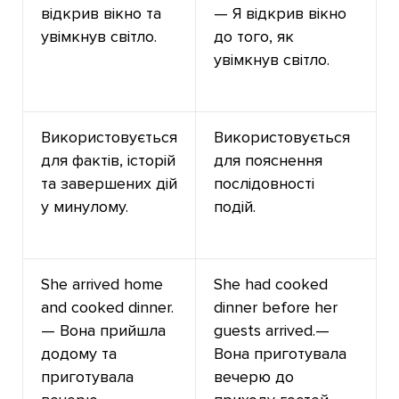
відкрив вікно та
— Я відкрив вікно
увімкнув світло.
до того, як
увімкнув світло.
Використовується
Використовується
для фактів, історій
для пояснення
та завершених дій
послідовності
у минулому.
подій.
She arrived home
She had cooked
and cooked dinner.
dinner before her
— Вона прийшла
guests arrived.—
додому та
Вона приготувала
приготувала
вечерю до