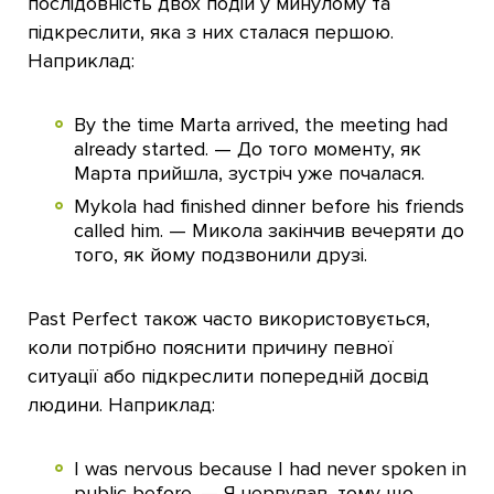
послідовність двох подій у минулому та
підкреслити, яка з них сталася першою.
Наприклад:
By the time Marta arrived, the meeting had
already started. — До того моменту, як
Марта прийшла, зустріч уже почалася.
Mykola had finished dinner before his friends
called him. — Микола закінчив вечеряти до
того, як йому подзвонили друзі.
Past Perfect також часто використовується,
коли потрібно пояснити причину певної
ситуації або підкреслити попередній досвід
людини. Наприклад:
I was nervous because I had never spoken in
public before. — Я нервував, тому що