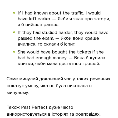
If I had known about the traffic, I would
have left earlier. — Якби я знав про затори,
я б вийшов раніше.
If they had studied harder, they would have
passed the exam. — Якби вони краще
вчилися, то склали б іспит.
She would have bought the tickets if she
had had enough money. — Вона б купила
квитки, якби мала достатньо грошей.
Саме минулий доконаний час у таких реченнях
показує умову, яка не була виконана в
минулому.
Також Past Perfect дуже часто
використовується в історіях та розповідях,