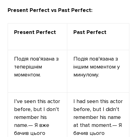
Present Perfect vs Past Perfect:
Present Perfect
Past Perfect
Подія пов’язана з
Подія пов’язана з
теперішнім
іншим моментом у
моментом.
минулому.
I’ve seen this actor
I had seen this actor
before, but I don’t
before, but I didn’t
remember his
remember his name
name.— Я вже
at that moment.— Я
бачив цього
бачив цього