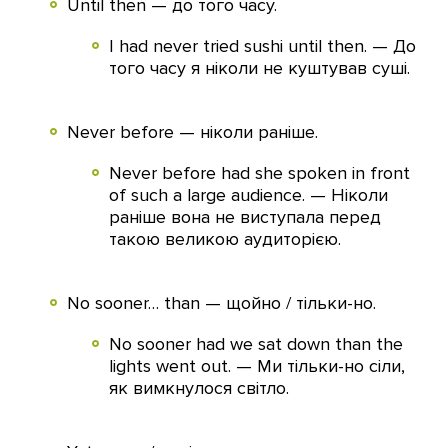
Until then — до того часу.
I had never tried sushi until then. — До
того часу я ніколи не куштував суші.
Never before — ніколи раніше.
Never before had she spoken in front
of such a large audience. — Ніколи
раніше вона не виступала перед
такою великою аудиторією.
No sooner… than — щойно / тільки-но.
No sooner had we sat down than the
lights went out. — Ми тільки-но сіли,
як вимкнулося світло.