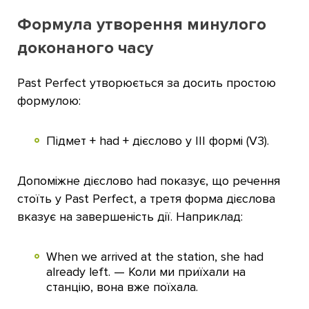
Формула утворення минулого
доконаного часу
Past Perfect утворюється за досить простою
формулою:
Підмет + had + дієслово у III формі (V3).
Допоміжне дієслово had показує, що речення
стоїть у Past Perfect, а третя форма дієслова
вказує на завершеність дії. Наприклад:
When we arrived at the station, she had
already left. — Коли ми приїхали на
станцію, вона вже поїхала.