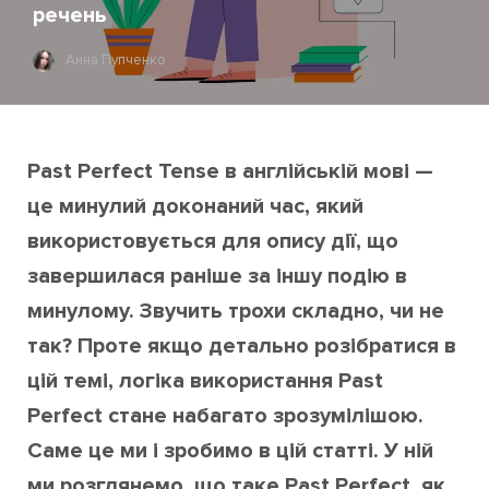
речень
Анна Пупченко
Past Perfect Tense в англійській мові —
це минулий доконаний час, який
використовується для опису дії, що
завершилася раніше за іншу подію в
минулому. Звучить трохи складно, чи не
так? Проте якщо детально розібратися в
цій темі, логіка використання Past
Perfect стане набагато зрозумілішою.
Саме це ми і зробимо в цій статті. У ній
ми розглянемо, що таке Past Perfect, як