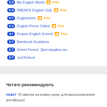
My English World
9.8
Plus
FRIENDS English Club
9.8
Plus
Englishdom
9.7
Plus
English Prime Online
9.2
Plus
Empire English School
9.1
Plus
Bambook Academy
9.7
Green Forest. Дистанційне навчання
9.7
JustSchool
9.7
Читачі рекомендують
10 звичок на кожен день для вдосконалення
HEART
англійської