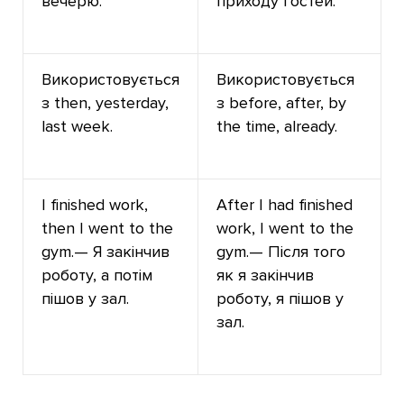
вечерю.
приходу гостей.
Використовується
Використовується
з then, yesterday,
з before, after, by
last week.
the time, already.
I finished work,
After I had finished
then I went to the
work, I went to the
gym.— Я закінчив
gym.— Після того
роботу, а потім
як я закінчив
пішов у зал.
роботу, я пішов у
зал.