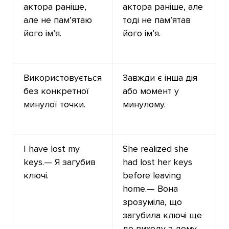
актора раніше,
актора раніше, але
але не пам’ятаю
тоді не пам’ятав
його ім’я.
його ім’я.
Використовується
Завжди є інша дія
без конкретної
або момент у
минулої точки.
минулому.
I have lost my
She realized she
keys.— Я загубив
had lost her keys
ключі.
before leaving
home.— Вона
зрозуміла, що
загубила ключі ще
до виходу з дому.