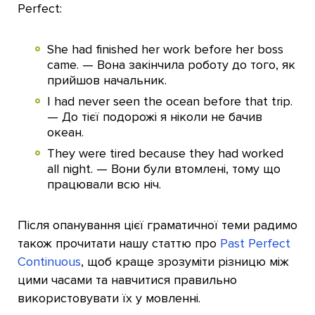
Perfect:
She had finished her work before her boss
came. — Вона закінчила роботу до того, як
прийшов начальник.
I had never seen the ocean before that trip.
— До тієї подорожі я ніколи не бачив
океан.
They were tired because they had worked
all night. — Вони були втомлені, тому що
працювали всю ніч.
Після опанування цієї граматичної теми радимо
також прочитати нашу статтю про
Past Perfect
Continuous
, щоб краще зрозуміти різницю між
цими часами та навчитися правильно
використовувати їх у мовленні.