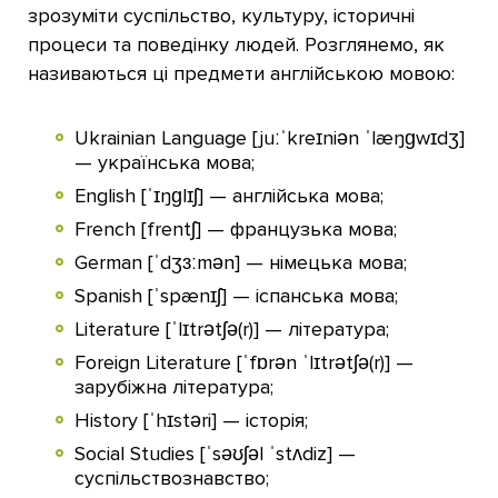
зрозуміти суспільство, культуру, історичні
процеси та поведінку людей. Розглянемо, як
називаються ці предмети англійською мовою:
Ukrainian Language [juːˈkreɪniən ˈlæŋɡwɪdʒ]
— українська мова;
English [ˈɪŋɡlɪʃ] — англійська мова;
French [frentʃ] — французька мова;
German [ˈdʒɜːmən] — німецька мова;
Spanish [ˈspænɪʃ] — іспанська мова;
Literature [ˈlɪtrətʃə(r)] — література;
Foreign Literature [ˈfɒrən ˈlɪtrətʃə(r)] —
зарубіжна література;
History [ˈhɪstəri] — історія;
Social Studies [ˈsəʊʃəl ˈstʌdiz] —
суспільствознавство;