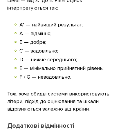
Level — від A* до E. Рівні оцінок
інтерпретуються так:
A* — найвищий результат;
A — відмінно;
B — добре;
C — задовільно;
D — нижче середнього;
E — мінімально прийнятний рівень;
F / G — незадовільно.
Тож, хоча обидві системи використовують
літери, підхід до оцінювання та шкали
відрізняються залежно від країни.
Додаткові відмінності