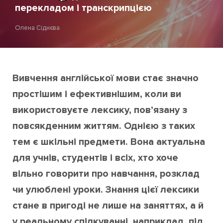
перекладом і транскрипцією
Олена Сіднєва
Вивчення англійської мови стає значно
простішим і ефективнішим, коли ви
використовуєте лексику, пов’язану з
повсякденним життям. Однією з таких
тем є шкільні предмети. Вона актуальна
для учнів, студентів і всіх, хто хоче
вільно говорити про навчання, розклад
чи улюблені уроки. Знання цієї лексики
стане в пригоді не лише на заняттях, а й
у реальному спілкуванні, наприклад, під