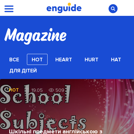
ВСЕ
HOT
HEART
HURT
HAT
ДЛЯ ДІТЕЙ
HOT
19.05
509
Шкільні предмети англійською з