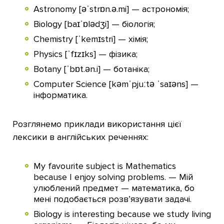
Astronomy [əˈstrɒn.ə.mi] — астрономія;
Biology [baɪˈɒlədʒi] — біологія;
Chemistry [ˈkemɪstri] — хімія;
Physics [ˈfɪzɪks] — фізика;
Botany [ˈbɒt.ən.i] — ботаніка;
Computer Science [kəmˈpjuːtə ˈsaɪəns] —
інформатика.
Розглянемо приклади використання цієї
лексики в англійських реченнях:
My favourite subject is Mathematics
because I enjoy solving problems. — Мій
улюблений предмет — математика, бо
мені подобається розв’язувати задачі.
Biology is interesting because we study living