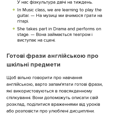
У нас фізкультура двічі на тиждень.
In Music class, we are learning to play the
guitar. — На музиці ми вчимося грати на
гітарі.
She takes part in Drama and performs on
stage. — Вона займається театром і
виступає на сцені.
Готові фрази англійською про
шкільні предмети
Щоб вільно говорити про навчання
англійською, варто запам'ятати готові фрази,
які використовуються в повсякденному
спілкуванні. Вони допоможуть описати свій
розклад, поділитися враженнями від уроків
або розповісти про улюблені дисципліни.