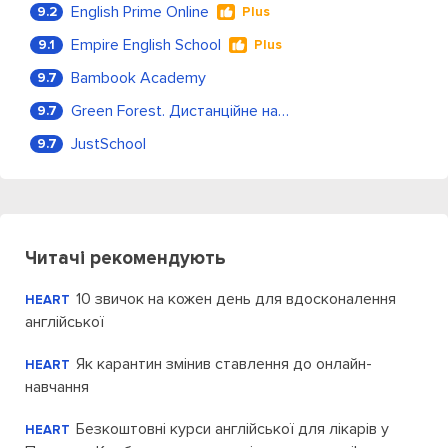
English Prime Online
9.2
Plus
Empire English School
9.1
Plus
Bambook Academy
9.7
Green Forest. Дистанційне навчання
9.7
JustSchool
9.7
Читачі рекомендують
10 звичок на кожен день для вдосконалення
HEART
англійської
Як карантин змінив ставлення до онлайн-
HEART
навчання
Безкоштовні курси англійської для лікарів у
HEART