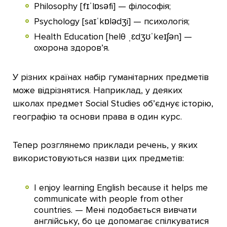
Philosophy [fɪˈlɒsəfi] — філософія;
Psychology [saɪˈkɒlədʒi] — психологія;
Health Education [helθ ˌɛdʒʊˈkeɪʃən] —
охорона здоров’я.
У різних країнах набір гуманітарних предметів
може відрізнятися. Наприклад, у деяких
школах предмет Social Studies об’єднує історію,
географію та основи права в один курс.
Тепер розглянемо приклади речень, у яких
використовуються назви цих предметів:
I enjoy learning English because it helps me
communicate with people from other
countries. — Мені подобається вивчати
англійську, бо це допомагає спілкуватися