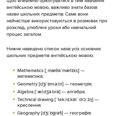
Щоб впевнено орієнтуватися в темі навчання
англійською мовою, важливо знати базові
назви шкільних предметів. Саме вони
найчастіше використовуються в розмовах про
розклад, улюблені уроки або навчальний
процес загалом.
Нижче наведено список назв усіх основних
шкільних предметів англійською мовою:
Mathematics [ˌmæθəˈmætɪks] —
математика;
Geometry [dʒiˈɒm.ə.tri] — геометрія;
Algebra [ˈæl.dʒə.brə] — алгебра;
Technical drawing [ˈtek.nɪ.kəl ˈdrɔː.ɪŋ] —
креслення;
Geography [dʒiˈɒɡrəfi] — географія;