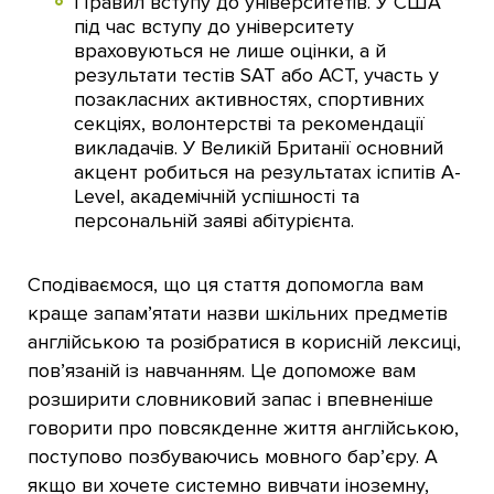
Правил вступу до університетів. У США
під час вступу до університету
враховуються не лише оцінки, а й
результати тестів SAT або ACT, участь у
позакласних активностях, спортивних
секціях, волонтерстві та рекомендації
викладачів. У Великій Британії основний
акцент робиться на результатах іспитів A-
Level, академічній успішності та
персональній заяві абітурієнта.
Сподіваємося, що ця стаття допомогла вам
краще запам’ятати назви шкільних предметів
англійською та розібратися в корисній лексиці,
пов’язаній із навчанням. Це допоможе вам
розширити словниковий запас і впевненіше
говорити про повсякденне життя англійською,
поступово позбуваючись мовного бар’єру. А
якщо ви хочете системно вивчати іноземну,