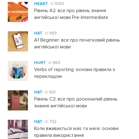
HEART
1050
Рівень А2: все про рівень знання
англійської мови Pre-Intermediate
HAT
969
A1 Beginner: все про початковий рівень
англійської мови
HURT
860
Verbs of reporting: основні правила з
перекладом
HAT
821
Рівень C2: все про досконалий рівень
знання англійської мови
HAT
732
Коли вживається was та were: основні
правила використання