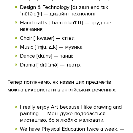
Design & Technology [dɪˈzaɪn ənd tɛk
ˈnɒl.ə.dʒi] — дизайн і технології;
Handicrafts [ˈhæn.di.krɑːft] — трудове
навчання;
Choir [ˈkwaɪər] — співи;
Music [ˈmjuː.zɪk] — музика;
Dance [dɑːns] — танці;
Drama [ˈdrɑː.mə] — театр.
Тепер поглянемо, як назви цих предметів
можна використати в англійських реченнях:
I really enjoy Art because I like drawing and
painting. — Мені дуже подобається
мистецтво, бо я люблю малювати.
We have Physical Education twice a week. —