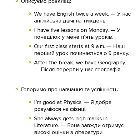
Описуємо розклад:
We have English twice a week. — У нас
англійська двічі на тиждень.
I have five lessons on Monday. — У
понеділок у мене п’ять уроків.
Our first class starts at 9 a.m. — Наш
перший урок починається о 9 ранку.
After the break, we have Geography.
— Після перерви у нас географія.
Говоримо про навчання та успішність:
I’m good at Physics. — Я добре
розуміюся на фізиці.
She always gets high marks in
Literature. — Вона завжди отримує
високі оцінки з літератури.