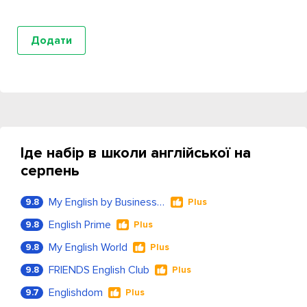
Іде набір в школи англійської на
серпень
My English by Business Language
9.8
Plus
English Prime
9.8
Plus
My English World
9.8
Plus
FRIENDS English Club
9.8
Plus
Englishdom
9.7
Plus