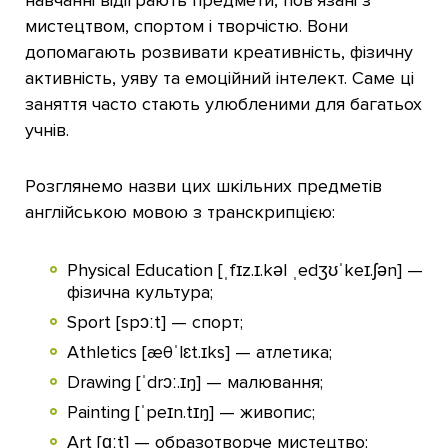
навчанні відіграють предмети, пов’язані з
мистецтвом, спортом і творчістю. Вони
допомагають розвивати креативність, фізичну
активність, уяву та емоційний інтелект. Саме ці
заняття часто стають улюбленими для багатьох
учнів.
Розглянемо назви цих шкільних предметів
англійською мовою з транскрипцією:
Physical Education [ˌfɪz.ɪ.kəl ˌedʒʊˈkeɪ.ʃən] —
фізична культура;
Sport [spɔːt] — спорт;
Athletics [æθˈlɛt.ɪks] — атлетика;
Drawing [ˈdrɔː.ɪŋ] — малювання;
Painting [ˈpeɪn.tɪŋ] — живопис;
Art [ɑːt] — образотворче мистецтво;