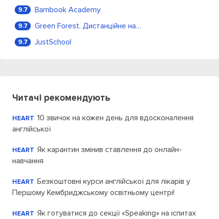
Bambook Academy
9.7
Green Forest. Дистанційне навчання
9.7
JustSchool
9.7
Читачі рекомендують
10 звичок на кожен день для вдосконалення
HEART
англійської
Як карантин змінив ставлення до онлайн-
HEART
навчання
Безкоштовні курси англійської для лікарів у
HEART
Першому Кембриджському освітньому центрі!
Як готуватися до секції «Speaking» на іспитах
HEART