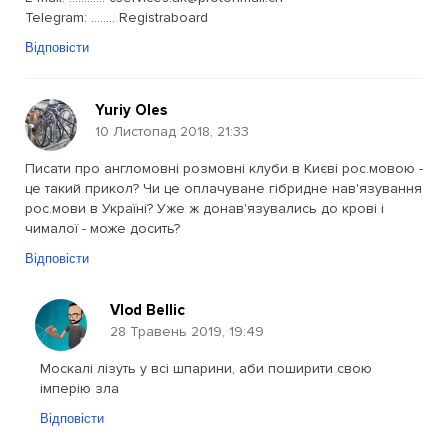
Telegram: ........ Registraboard
Відповісти
Yuriy Oles
10 Листопад 2018, 21:33
Писати про англомовні розмовні клуби в Києві рос.мовою -
це такий прикол? Чи це оплачуване гібридне нав'язування
рос.мови в Україні? Уже ж донав'язувались до крові і
чималої - може досить?
Відповісти
Vlod Bellic
28 Травень 2019, 19:49
Москалі лізуть у всі шпарини, аби поширити свою
імперію зла
Відповісти