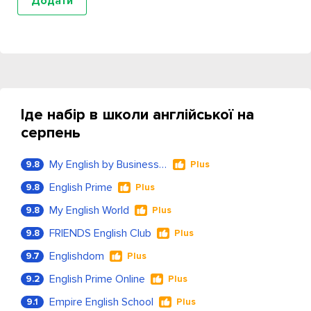
Іде набір в школи англійської на
серпень
My English by Business Language
9.8
Plus
English Prime
9.8
Plus
My English World
9.8
Plus
FRIENDS English Club
9.8
Plus
Englishdom
9.7
Plus
English Prime Online
9.2
Plus
Empire English School
9.1
Plus