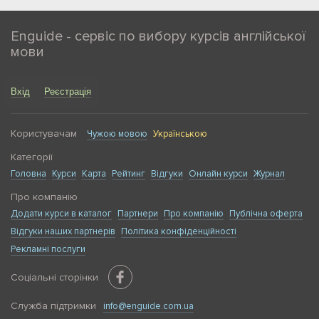
Enguide - сервіс по вибору курсів англійської
мови
Вхід
Реєстрація
Користувачам
Чужою мовою
Українською
Категорії
Головна
Курси
Карта
Рейтинг
Відгуки
Онлайн курси
Журнал
Про компанію
Додати курси в каталог
Партнери
Про компанію
Публічна оферта
Відгуки наших партнерів
Політика конфіденційності
Рекламні послуги
Соціальні сторінки
Служба підтримки
info@enguide.com.ua