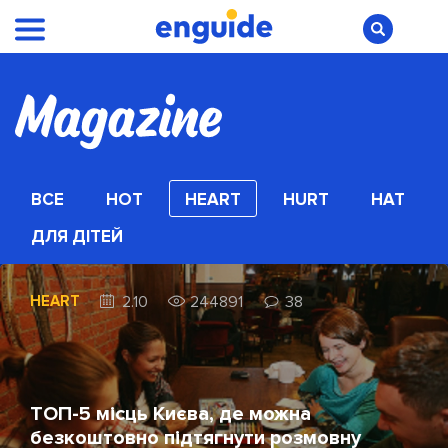
ВСЕ
HOT
HEART
HURT
HAT
ДЛЯ ДІТЕЙ
HEART
2.10
244891
38
ТОП-5 місць Києва, де можна
безкоштовно підтягнути розмовну