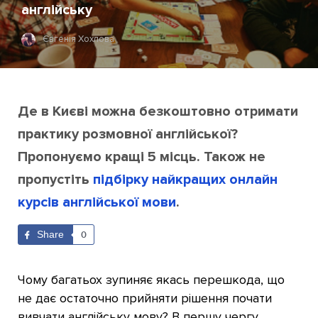
англійську
Євгенія Хохлова
Де в Києві можна безкоштовно отримати
практику розмовної англійської?
Пропонуємо кращі 5 місць. Також не
пропустіть
підбірку найкращих онлайн
курсів англійської мови
.
Share
0
Чому багатьох зупиняє якась перешкода, що
не дає остаточно прийняти рішення почати
вивчати англійську мову? В першу чергу,