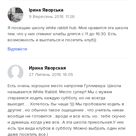
Ірина Яворська
9 Вересень 2018, 11:26
Я посещаю школу white rabbit hub. Мне нравится эта школа
тем, что у них спикинг клабы длятся с 11 до 16:30. Есть
возможность и выспаться и посетить клуб))
Відповісти
Ирина Яворская
27 Липень 2018, 16:05
Есть очень хорошое место напротив Гулливера. Школа
называется White Rabbit. Место супер!! Мы с мужем
стараемся ходить каждую субботу, но не всегда
выходит.......Хотелось бы чаще !))) Мы пробовали ходить в
другие , но обычно такое ощещение , что учитель никак
вообще не готовится ...вроде и все есть..но , тебе скучно
и думаешь когда уже все...А эта школа прикольная.У них
есть три вида клубов в субботу. Можно выбрать один или
даже посетить все.)