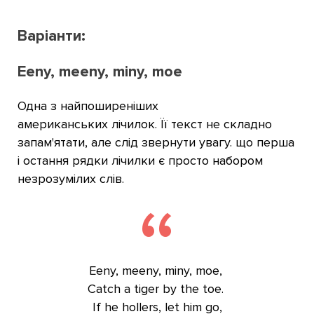
Варіанти:
Eeny, meeny, miny, moe
Одна з найпоширеніших
американських лічилок. Її текст не складно
запам'ятати, але слід звернути увагу. що перша
і остання рядки лічилки є просто набором
незрозумілих слів.
Eeny, meeny, miny, moe,
Catch a tiger by the toe.
If he hollers, let him go,