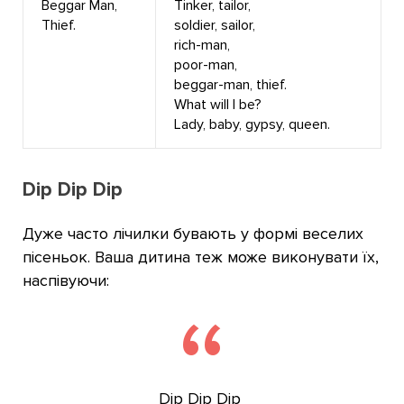
Beggar Man,
Tinker, tailor,
Thief.
soldier, sailor,
rich-man,
poor-man,
beggar-man, thief.
What will I be?
Lady, baby, gypsy, queen.
Dip Dip Dip
Дуже часто лічилки бувають у формі веселих
пісеньок. Ваша дитина теж може виконувати їх,
наспівуючи:
Dip Dip Dip