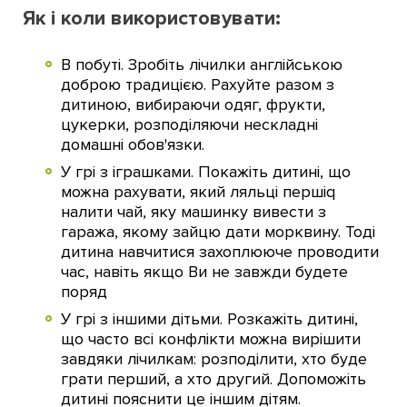
Як і коли використовувати:
В побуті. Зробіть лічилки англійською
доброю традицією. Рахуйте разом з
дитиною, вибираючи одяг, фрукти,
цукерки, розподіляючи нескладні
домашні обов'язки.
У грі з іграшками. Покажіть дитині, що
можна рахувати, який ляльці першiq
налити чай, яку машинку вивести з
гаража, якому зайцю дати морквину. Тоді
дитина навчитися захоплююче проводити
час, навіть якщо Ви не завжди будете
поряд
У грі з іншими дітьми. Розкажіть дитині,
що часто всі конфлікти можна вирішити
завдяки лічилкам: розподілити, хто буде
грати перший, а хто другий. Допоможіть
дитині пояснити це іншим дітям.