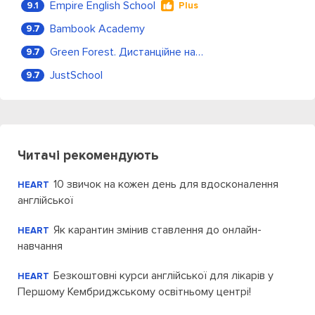
Empire English School
9.1
Plus
Bambook Academy
9.7
Green Forest. Дистанційне навчання
9.7
JustSchool
9.7
Читачі рекомендують
10 звичок на кожен день для вдосконалення
HEART
англійської
Як карантин змінив ставлення до онлайн-
HEART
навчання
Безкоштовні курси англійської для лікарів у
HEART
Першому Кембриджському освітньому центрі!