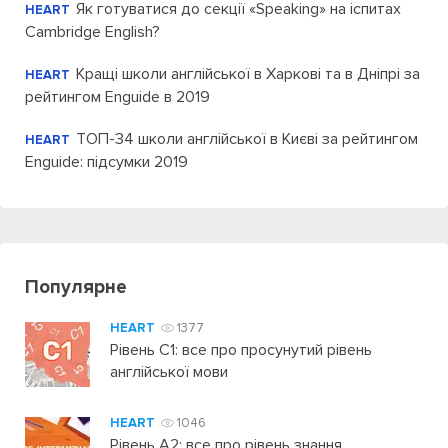
Як готуватися до секції «Speaking» на іспитах
HEART
Cambridge English?
Кращі школи англійської в Харкові та в Дніпрі за
HEART
рейтингом Enguide в 2019
ТОП-34 школи англійської в Києві за рейтингом
HEART
Enguide: підсумки 2019
Популярне
HEART
1377
Рівень C1: все про просунутий рівень
англійської мови
HEART
1046
Рівень А2: все про рівень знання