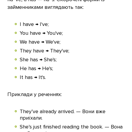
займенниками виглядають так:
I have → I've;
You have → You've;
We have → We've;
They have → They've;
She has → She's;
He has → He's;
It has → It's.
Приклади у реченнях:
They’ve already arrived. — Вони вже
приїхали.
She’s just finished reading the book. — Вона