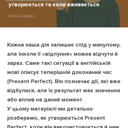
утворюється та коли вживається
Олена Сіднєва
Кожна наша дія залишає слід у минулому,
але інколи її «відлуння» можна відчути й
зараз. Саме такі ситуації в англійській
мові описує теперішній доконаний час
(Present Perfect). Він позначає дії, які вже
відбулися, але їх результат має значення
або вплив на даний момент.
У цьому матеріалі ми детально
розберемо, як утворюється Present
Perfect, коли він використовується й чим