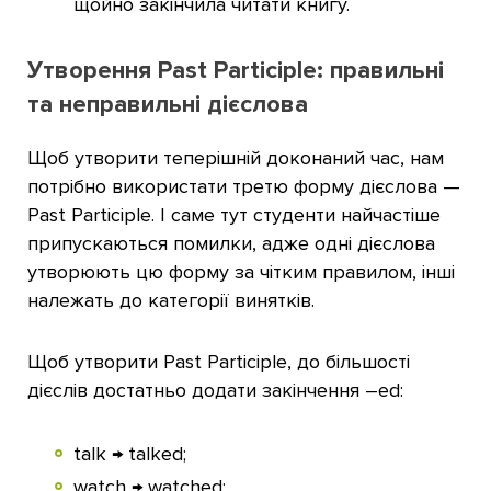
щойно закінчила читати книгу.
Утворення Past Participle: правильні
та неправильні дієслова
Щоб утворити теперішній доконаний час, нам
потрібно використати третю форму дієслова —
Past Participle. І саме тут студенти найчастіше
припускаються помилки, адже одні дієслова
утворюють цю форму за чітким правилом, інші
належать до категорії винятків.
Щоб утворити Past Participle, до більшості
дієслів достатньо додати закінчення –ed:
talk → talked;
watch → watched;