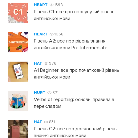
HEART
1398
Рівень C1: все про просунутий рівень
англійської мови
HEART
1068
Рівень А2: все про рівень знання
англійської мови Pre-Intermediate
HAT
976
A1 Beginner: все про початковий рівень
англійської мови
HURT
871
Verbs of reporting: основні правила з
перекладом
HAT
831
Рівень C2: все про досконалий рівень
знання англійської мови