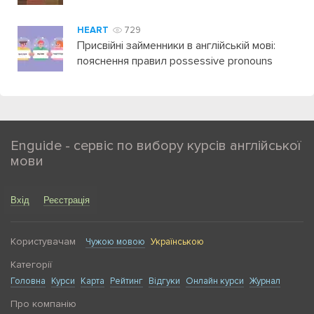
HEART
729
Присвійні займенники в англійській мові:
пояснення правил possessive pronouns
Enguide - сервіс по вибору курсів англійської
мови
Вхід
Реєстрація
Користувачам
Чужою мовою
Українською
Категорії
Головна
Курси
Карта
Рейтинг
Відгуки
Онлайн курси
Журнал
Про компанію