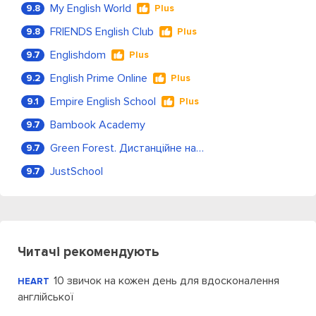
My English World
9.8
Plus
FRIENDS English Club
9.8
Plus
Englishdom
9.7
Plus
English Prime Online
9.2
Plus
Empire English School
9.1
Plus
Bambook Academy
9.7
Green Forest. Дистанційне навчання
9.7
JustSchool
9.7
Читачі рекомендують
10 звичок на кожен день для вдосконалення
HEART
англійської