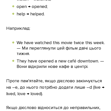
open → opened;
help → helped.
Наприклад:
We have watched this movie twice this week.
— Ми переглянули цей фільм двічі цього
тижня.
They have opened a new café downtown. —
Вони відкрили нове кафе в центрі.
Проте пам’ятайте, якщо дієслово закінчується
на –e, до нього потрібно додати лише –d (live →
lived, love → loved).
Якщо дієслово відноситься до неправильних,