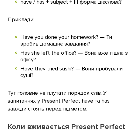
have / has + subject + III форма дієслова?
Приклади:
Have you done your homework? — Ти
зробив домашнє завдання?
Has she left the office? — Вона вже пішла з
офісу?
Have they tried sushi? — Вони пробували
суші?
Тут головне не плутати порядок слів. У
запитаннях у Present Perfect have та has
завжди стоять перед підметом.
Коли вживається Present Perfect