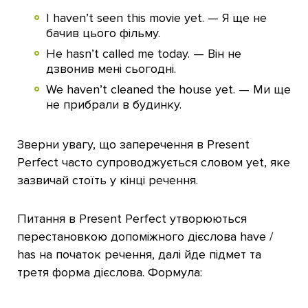
I haven’t seen this movie yet. — Я ще не
бачив цього фільму.
He hasn’t called me today. — Він не
дзвонив мені сьогодні.
We haven’t cleaned the house yet. — Ми ще
не прибрали в будинку.
Зверни увагу, що заперечення в Present
Perfect часто супроводжується словом yet, яке
зазвичай стоїть у кінці речення.
Питання в Present Perfect утворюються
перестановкою допоміжного дієслова have /
has на початок речення, далі йде підмет та
третя форма дієслова. Формула: