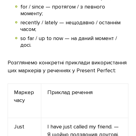
for / since — протягом / з певного
моменту;
recently / lately — нещодавно / останнім
часом;
so far / up to now — на даний момент /
досі.
Розглянемо конкретні приклади використання
цих маркерів у реченнях у Present Perfect:
Маркер
Приклад речення
часу
Just
I have just called my friend. —
Я щойно подзвонив другові.