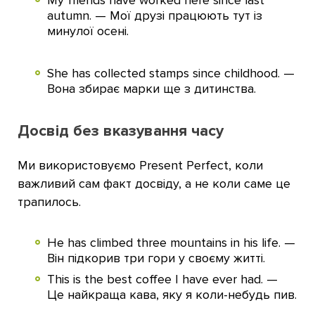
My friends have worked here since last
autumn. — Мої друзі працюють тут із
минулої осені.
She has collected stamps since childhood. —
Вона збирає марки ще з дитинства.
Досвід без вказування часу
Ми використовуємо Present Perfect, коли
важливий сам факт досвіду, а не коли саме це
трапилось.
He has climbed three mountains in his life. —
Він підкорив три гори у своєму житті.
This is the best coffee I have ever had. —
Це найкраща кава, яку я коли-небудь пив.