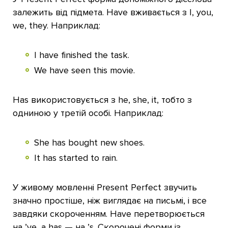
залежить від підмета. Have вживається з I, you,
we, they. Наприклад:
I have finished the task.
We have seen this movie.
Has використовується з he, she, it, тобто з
одниною у третій особі. Наприклад:
She has bought new shoes.
It has started to rain.
У живому мовленні Present Perfect звучить
значно простіше, ніж виглядає на письмі, і все
завдяки скороченням. Have перетворюється
на ’ve, а has — на ’s. Скорочені форми із