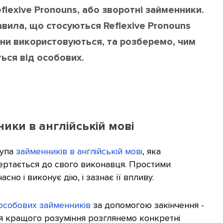
lexive Pronouns, або зворотні займенники.
равила, що стосуються Reflexive Pronouns
они використовуються, та розберемо, чим
ться від особових.
ики в англійській мові
рупа
займенників в англійській мові
, яка
вертається до свого виконавця. Простими
но і виконує дію, і зазнає її впливу.
особових займенників
за допомогою закінчення -
 Для кращого розуміння розглянемо конкретні