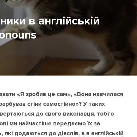
ники в англійській
ronouns
казати «Я зробив це сам», «Вона навчилася
фарбував стіни самостійно»? У таких
повертаються до свого виконавця, тобто
 мові ми найчастіше передаємо їх за
, які додаються до дієслів, а в англійській