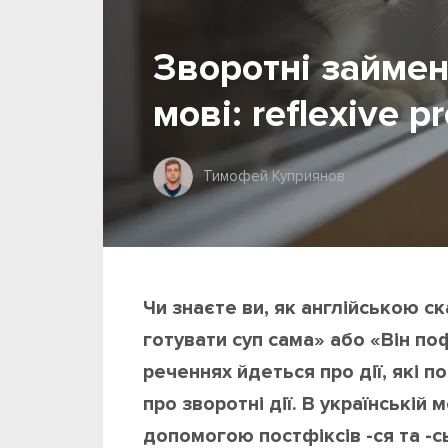
Зворотні займен
мові: reflexive p
Тимофей Куприянов
Чи знаєте ви, як англійською с
готувати суп сама» або «Він по
реченнях йдеться про дії, які 
про зворотні дії. В українській
допомогою постфіксів -ся та -сь