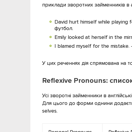
приклади зворотних займенників в ан
David hurt himself while playing
футбол.
Emily looked at herself in the m
I blamed myself for the mistak
У цих реченнях дія спрямована на тог
Reflexive Pronouns: спис
Усі зворотні займенники в англійськ
Для цього до форми однини додаєтьс
selves.
Personal Pronouns
Reflexive