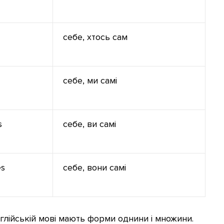
себе, хтось сам
себе, ми самі
s
себе, ви самі
es
себе, вони самі
нглійській мові мають форми однини і множини.