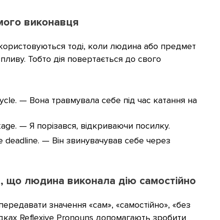
амого виконавця
користовуються тоді, коли людина або предмет
впливу. Тобто дія повертається до свого
bicycle. — Вона травмувала себе під час катання на
ckage. — Я порізався, відкриваючи посилку.
he deadline. — Він звинувачував себе через
и, що людина виконала дію самостійно
ередавати значення «сам», «самостійно», «без
дках Reflexive Pronouns допомагають зробити