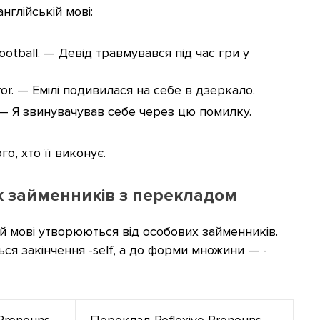
глійській мові:
 football. — Девід травмувався під час гри у
irror. — Емілі подивилася на себе в дзеркало.
e. — Я звинувачував себе через цю помилку.
о, хто її виконує.
ок займенників з перекладом
ій мові утворюються від особових займенників.
я закінчення -self, а до форми множини — -
 Pronouns
Переклад Reflexive Pronouns