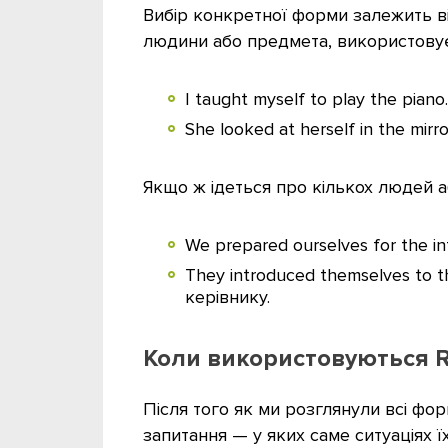
Вибір конкретної форми залежить від
людини або предмета, використову
I taught myself to play the pian
She looked at herself in the mi
Якщо ж ідеться про кількох людей а
We prepared ourselves for the i
They introduced themselves to
керівнику.
Коли використовуються R
Після того як ми розглянули всі фо
запитання — у яких саме ситуаціях 