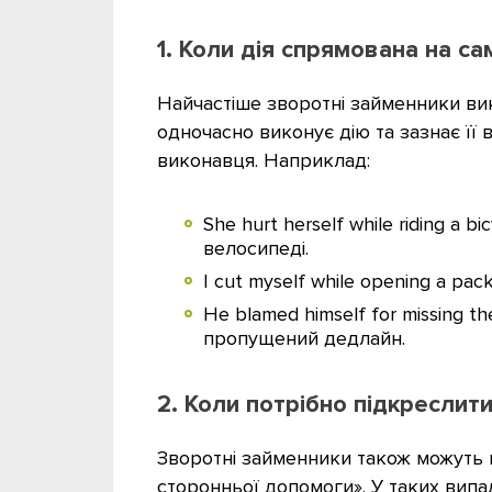
1. Коли дія спрямована на с
Найчастіше зворотні займенники ви
одночасно виконує дію та зазнає її 
виконавця. Наприклад:
She hurt herself while riding a 
велосипеді.
I cut myself while opening a pa
He blamed himself for missing t
пропущений дедлайн.
2. Коли потрібно підкреслит
Зворотні займенники також можуть п
сторонньої допомоги». У таких випа