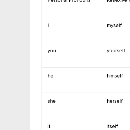
I
myself
you
yourself
he
himself
she
herself
it
itself