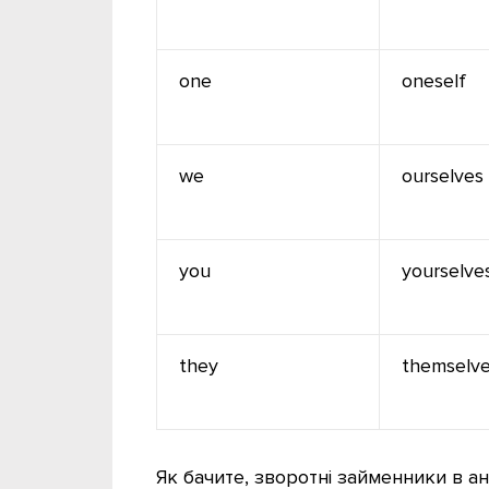
one
oneself
we
ourselves
you
yourselve
they
themselv
Як бачите, зворотні займенники в а