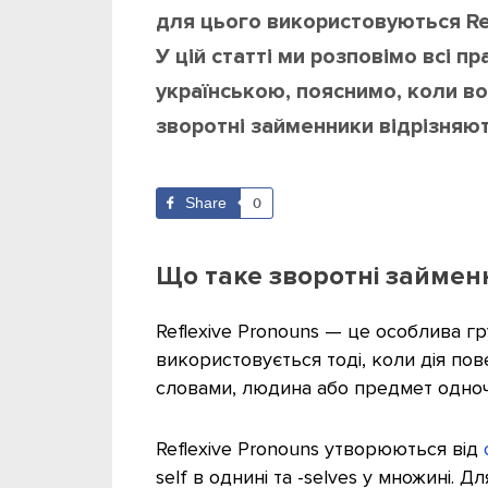
для цього використовуються Ref
У цій статті ми розповімо всі п
українською, пояснимо, коли в
зворотні займенники відрізняю
Share
0
Що таке зворотні займенн
Reflexive Pronouns — це особлива г
використовується тоді, коли дія по
словами, людина або предмет одночас
Reflexive Pronouns утворюються від
self в однині та -selves у множині.