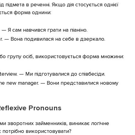
 підмета в реченні. Якщо дія стосується однієї
ється форма однини:
o. — Я сам навчився грати на піаніно.
rror. — Вона подивилася на себе в дзеркало.
бо групу осіб, використовується форма множини:
nterview. — Ми підготувалися до співбесіди.
 the new manager. — Вони представилися новому
eflexive Pronouns
рми зворотних займенників, виникає логічне
їх потрібно використовувати?