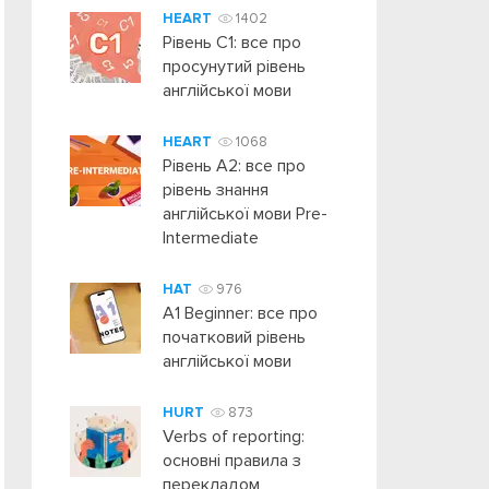
HEART
1402
Рівень C1: все про
просунутий рівень
англійської мови
HEART
1068
Рівень А2: все про
рівень знання
англійської мови Pre-
Intermediate
HAT
976
A1 Beginner: все про
початковий рівень
англійської мови
HURT
873
Verbs of reporting:
основні правила з
перекладом