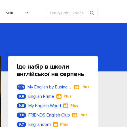
Київ
Іде набір в школи
англійської на серпень
My English by Business Language
9.8
Plus
English Prime
9.8
Plus
My English World
9.8
Plus
FRIENDS English Club
9.8
Plus
Englishdom
9.7
Plus