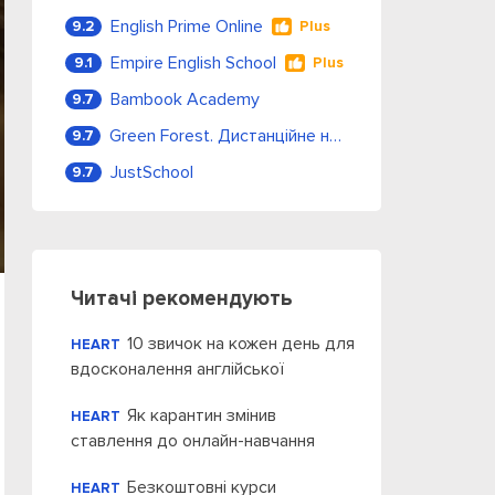
English Prime Online
9.2
Plus
Empire English School
9.1
Plus
Bambook Academy
9.7
Green Forest. Дистанційне навчання
9.7
JustSchool
9.7
Читачі рекомендують
10 звичок на кожен день для
HEART
вдосконалення англійської
Як карантин змінив
HEART
ставлення до онлайн-навчання
Безкоштовні курси
HEART