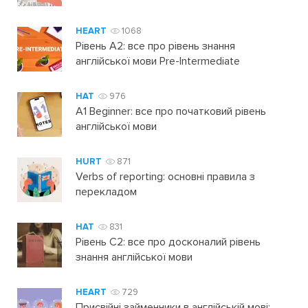
HEART
1068
Рівень А2: все про рівень знання
англійської мови Pre-Intermediate
HAT
976
A1 Beginner: все про початковий рівень
англійської мови
HURT
871
Verbs of reporting: основні правила з
перекладом
HAT
831
Рівень C2: все про досконалий рівень
знання англійської мови
HEART
729
Присвійні займенники в англійській мові: