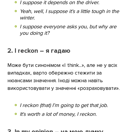
I suppose it depends on the driver.
Yeah, well, I suppose it's a little tough in the
winter.
I suppose everyone asks you, but why are
you doing it?
2. I reckon – я гадаю
Може бути синонімом «I think...», але не у всіх
випадках, варто обережно стежити за
нюансами значення. Іноді можна навіть
використовувати у значенні «розраховувати».
I reckon (that) I’m going to get that job.
It's worth a lot of money, I reckon.
3. In my opinion – на мою думку