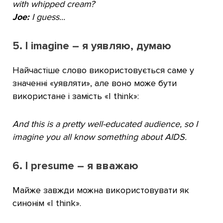
with whipped cream?
Joe:
I guess...
5. I imagine – я уявляю, думаю
Найчастіше слово використовується саме у
значенні «уявляти», але воно може бути
використане і замість «I think»:
And this is a pretty well-educated audience, so I
imagine you all know something about AIDS.
6. I presume – я вважаю
Майже завжди можна використовувати як
синонім «I think».