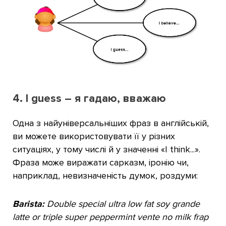
4. I guess – я гадаю, вважаю
Одна з найуніверсальніших фраз в англійській,
ви можете використовувати її у різних
ситуаціях, у тому числі й у значенні «I think...».
Фраза може виражати сарказм, іронію чи,
наприклад, невизначеність думок, роздуми:
Barista:
Double special ultra low fat soy grande
latte or triple super peppermint vente no milk frap