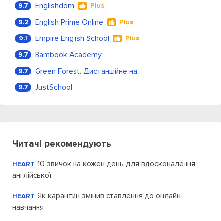
Englishdom
9.7
Plus
English Prime Online
9.2
Plus
Empire English School
9.1
Plus
Bambook Academy
9.7
Green Forest. Дистанційне навчання
9.7
JustSchool
9.7
Читачі рекомендують
10 звичок на кожен день для вдосконалення
HEART
англійської
Як карантин змінив ставлення до онлайн-
HEART
навчання