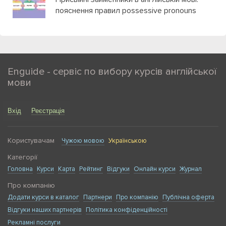
пояснення правил possessive pronouns
Enguide - сервіс по вибору курсів англійської
мови
Вхід
Реєстрація
Користувачам
Чужою мовою
Українською
Категорії
Головна
Курси
Карта
Рейтинг
Відгуки
Онлайн курси
Журнал
Про компанію
Додати курси в каталог
Партнери
Про компанію
Публічна оферта
Відгуки наших партнерів
Політика конфіденційності
Рекламні послуги