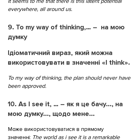
It seems to me that there is this latent potential
everywhere, all around us.
9. To my way of thinking,… – на мою
думку
Ідіоматичний вираз, який можна
використовувати в значенні «I think».
To my way of ​thinking, the ​plan should never have
been ​approved.
10. As I see it, … – як я це бачу..., на
мою думку..., щодо мене...
Може використовуватися в прямому
значенні:
The world as i see it is a remarkable