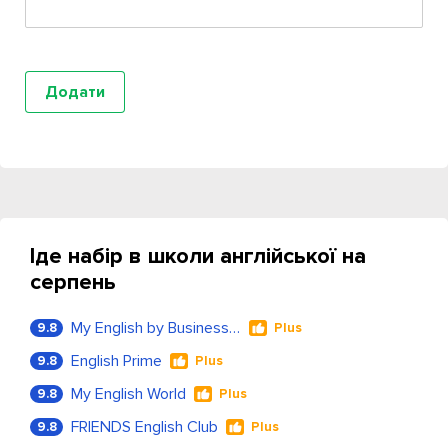
Іде набір в школи англійської на
серпень
My English by Business Language
9.8
Plus
English Prime
9.8
Plus
My English World
9.8
Plus
FRIENDS English Club
9.8
Plus