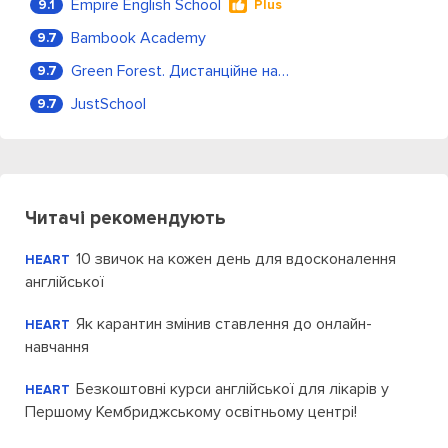
Empire English School
9.1
Plus
Bambook Academy
9.7
Green Forest. Дистанційне навчання
9.7
JustSchool
9.7
Читачі рекомендують
10 звичок на кожен день для вдосконалення
HEART
англійської
Як карантин змінив ставлення до онлайн-
HEART
навчання
Безкоштовні курси англійської для лікарів у
HEART
Першому Кембриджському освітньому центрі!