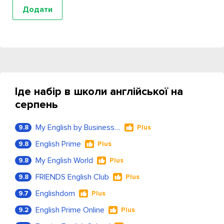
Іде набір в школи англійської на
серпень
My English by Business Language
9.8
Plus
English Prime
9.8
Plus
My English World
9.8
Plus
FRIENDS English Club
9.8
Plus
Englishdom
9.7
Plus
English Prime Online
9.2
Plus