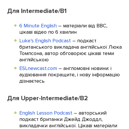
Для Intermediate/В1
6 Minute English
– матеріали від BBC,
цікаві відео по 6 хвилин
Luke’s English Podcast
– подкаст
британського викладача англійської Люка
Томпсона, автор обговорює цікаві теми
англійською
ESLnewcast.com
– англомовні новини: і
аудіювання покращите, і нову інформацію
дізнаєтесь
Для Upper-Intermediate/В2
English Lesson Podcast
– авторський
подкаст британки Джейд Джоддл,
викладачки англійської. Цікаві матеріали