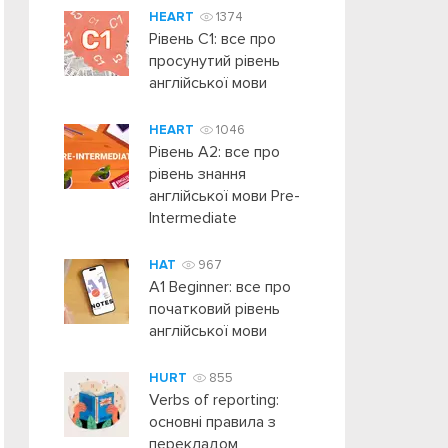
HEART
1374
Рівень C1: все про
просунутий рівень
англійської мови
HEART
1046
Рівень А2: все про
рівень знання
англійської мови Pre-
Intermediate
HAT
967
A1 Beginner: все про
початковий рівень
англійської мови
HURT
855
Verbs of reporting:
основні правила з
перекладом