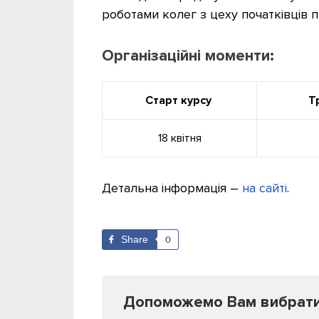
роботами колег з цеху початківців 
Організаційні моменти:
Старт курсу
Т
18 квітня
Детальна інформація –
на сайті
.
Share
0
Допоможемо Вам вибрати к