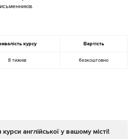
письменників.
ривалість
курсу
Вартість
8 тижнів
безкоштовно
урси англійської у вашому місті!