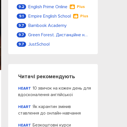
English Prime Online
9.2
Plus
Empire English School
9.1
Plus
Bambook Academy
9.7
Green Forest. Дистанційне навчання
9.7
JustSchool
9.7
Читачі рекомендують
10 звичок на кожен день для
HEART
вдосконалення англійської
Як карантин змінив
HEART
ставлення до онлайн-навчання
Безкоштовні курси
HEART