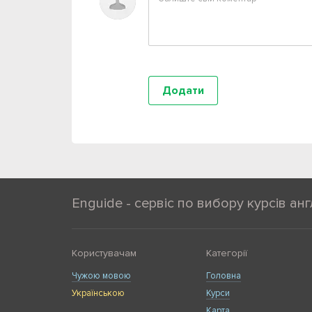
Enguide - сервіс по вибору курсів анг
Користувачам
Категорії
Чужою мовою
Головна
Українською
Курси
Карта