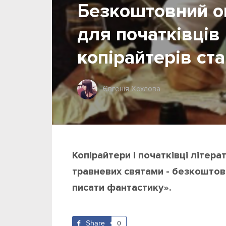
Безкоштовний он
для початківців
копірайтерів ста
Євгенія Хохлова
Копірайтери і початківці літе
травневих святами - безкоштов
писати фантастику».
Share
0