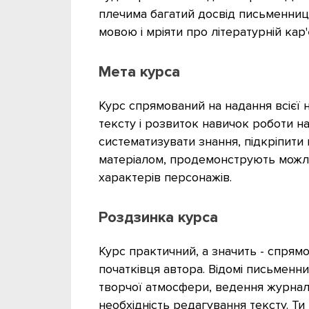
плечима багатий досвід письменниць
мовою і мріяти про літературній кар'
Мета курса
Курс спрямований на надання всієї 
тексту і розвиток навичок роботи 
систематизувати знання, підкріпити 
матеріалом, продемонструють можли
характерів персонажів.
Роздзинка курса
Курс практичний, а значить - спрям
початківця автора. Відомі письменн
творчої атмосфери, ведення журналу
необхідність редагування тексту. Т