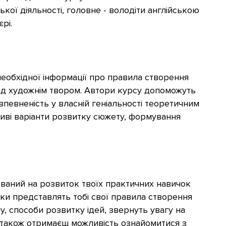
кої діяльності, головне - володіти англійською
єрі.
необхідної інформації про правила створення
над художнім твором. Автори курсу допоможуть
впевненість у власній геніальності теоретичним
ві варіанти розвитку сюжету, формування
ований на розвиток твоїх практичних навичок
ики представлять тобі свої правила створення
, способи розвитку ідей, звернуть увагу на
и також отримаєш можливість ознайомитися з