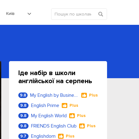
Київ
Іде набір в школи
англійської на серпень
My English by Business Language
9.8
Plus
English Prime
9.8
Plus
My English World
9.8
Plus
FRIENDS English Club
9.8
Plus
Englishdom
9.7
Plus