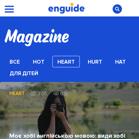
ВСЕ
HOT
HEART
HURT
HAT
ДЛЯ ДІТЕЙ
HEART
7.05
630
Моє хобі англійською мовою: види хобі