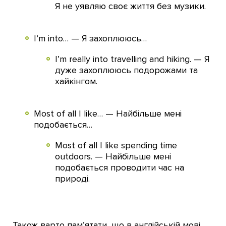
Я не уявляю своє життя без музики.
I’m into… — Я захоплююсь…
I’m really into travelling and hiking. — Я
дуже захоплююсь подорожами та
хайкінгом.
Most of all I like… — Найбільше мені
подобається…
Most of all I like spending time
outdoors. — Найбільше мені
подобається проводити час на
природі.
Також варто пам’ятати, що в англійській мові