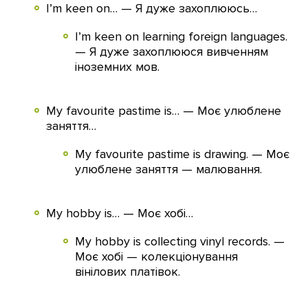
I’m keen on… — Я дуже захоплююсь…
I’m keen on learning foreign languages.
— Я дуже захоплююся вивченням
іноземних мов.
My favourite pastime is… — Моє улюблене
заняття…
My favourite pastime is drawing. — Моє
улюблене заняття — малювання.
My hobby is… — Моє хобі…
My hobby is collecting vinyl records. —
Моє хобі — колекціонування
вінілових платівок.