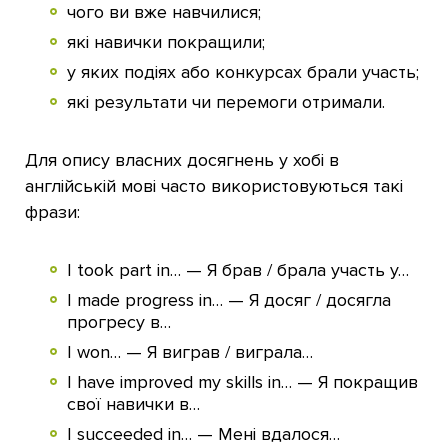
чого ви вже навчилися;
які навички покращили;
у яких подіях або конкурсах брали участь;
які результати чи перемоги отримали.
Для опису власних досягнень у хобі в
англійській мові часто використовуються такі
фрази:
I took part in… — Я брав / брала участь у…
I made progress in… — Я досяг / досягла
прогресу в…
I won… — Я виграв / виграла…
I have improved my skills in… — Я покращив
свої навички в…
I succeeded in… — Мені вдалося…