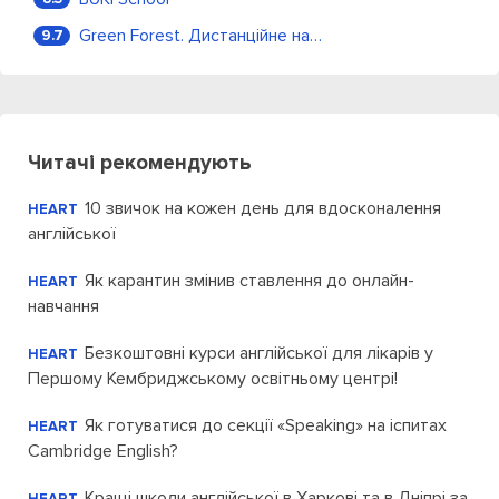
Green Forest. Дистанційне навчання
9.7
Читачі рекомендують
10 звичок на кожен день для вдосконалення
HEART
англійської
Як карантин змінив ставлення до онлайн-
HEART
навчання
Безкоштовні курси англійської для лікарів у
HEART
Першому Кембриджському освітньому центрі!
Як готуватися до секції «Speaking» на іспитах
HEART
Cambridge English?
Кращі школи англійської в Харкові та в Дніпрі за