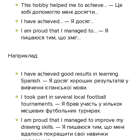
This hobby helped me to achieve… — Це
хобі допомогло мені досягти…
I have achieved… — Я досяг…
I am proud that I managed to… — Я
пишаюся тим, що зміг…
Наприклад:
I have achieved good results in learning
Spanish. — Я досяг хороших результатів у
вивченні іспанської мови.
I took part in several local football
tournaments. — Я брав участь у кількох
місцевих футбольних турнірах.
I am proud that I managed to improve my
drawing skills. — Я пишаюся тим, що мені
вдалося покращити свої навички