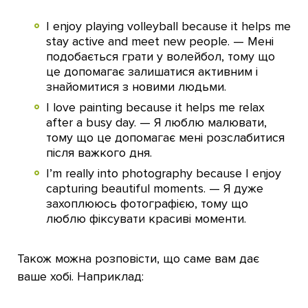
I enjoy playing volleyball because it helps me
stay active and meet new people. — Мені
подобається грати у волейбол, тому що
це допомагає залишатися активним і
знайомитися з новими людьми.
I love painting because it helps me relax
after a busy day. — Я люблю малювати,
тому що це допомагає мені розслабитися
після важкого дня.
I’m really into photography because I enjoy
capturing beautiful moments. — Я дуже
захоплююсь фотографією, тому що
люблю фіксувати красиві моменти.
Також можна розповісти, що саме вам дає
ваше хобі. Наприклад: