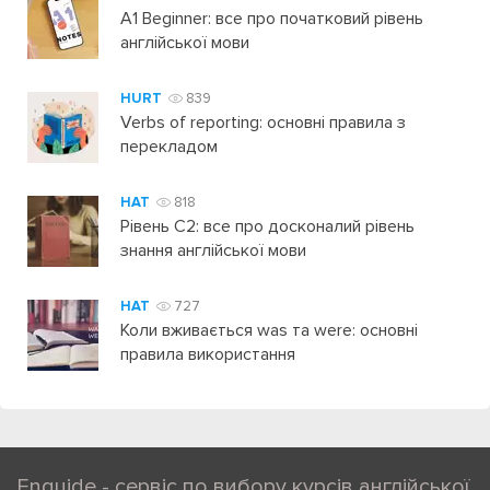
A1 Beginner: все про початковий рівень
англійської мови
HURT
839
Verbs of reporting: основні правила з
перекладом
HAT
818
Рівень C2: все про досконалий рівень
знання англійської мови
HAT
727
Коли вживається was та were: основні
правила використання
Enguide - сервіс по вибору курсів англійської