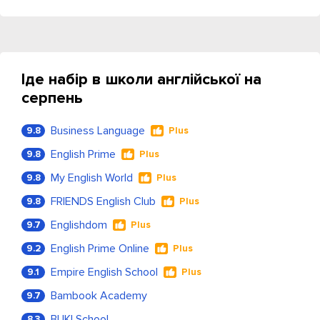
Іде набір в школи англійської на
серпень
Business Language
9.8
Plus
English Prime
9.8
Plus
My English World
9.8
Plus
FRIENDS English Club
9.8
Plus
Englishdom
9.7
Plus
English Prime Online
9.2
Plus
Empire English School
9.1
Plus
Bambook Academy
9.7
BUKI School
8.3