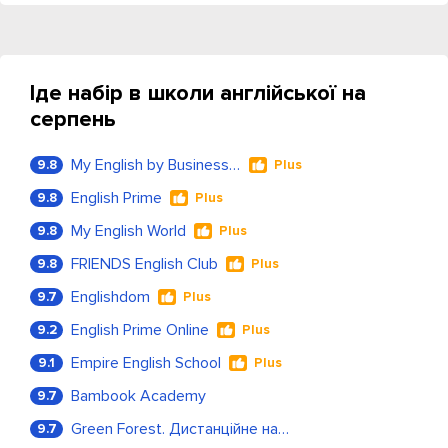
Іде набір в школи англійської на
серпень
My English by Business Language
9.8
Plus
English Prime
9.8
Plus
My English World
9.8
Plus
FRIENDS English Club
9.8
Plus
Englishdom
9.7
Plus
English Prime Online
9.2
Plus
Empire English School
9.1
Plus
Bambook Academy
9.7
Green Forest. Дистанційне навчання
9.7