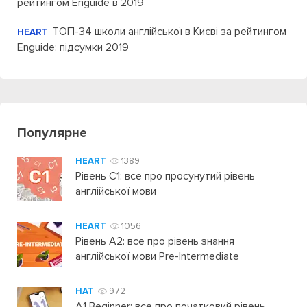
рейтингом Enguide в 2019
ТОП-34 школи англійської в Києві за рейтингом
HEART
Enguide: підсумки 2019
Популярне
HEART
1389
Рівень C1: все про просунутий рівень
англійської мови
HEART
1056
Рівень А2: все про рівень знання
англійської мови Pre-Intermediate
HAT
972
A1 Beginner: все про початковий рівень