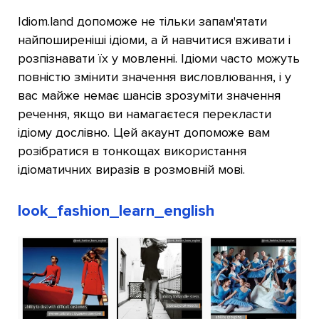
Idiom.land допоможе не тільки запам'ятати
найпоширеніші ідіоми, а й навчитися вживати і
розпізнавати їх у мовленні. Ідіоми часто можуть
повністю змінити значення висловлювання, і у
вас майже немає шансів зрозуміти значення
речення, якщо ви намагаєтеся перекласти
ідіому дослівно. Цей акаунт допоможе вам
розібратися в тонкощах використання
ідіоматичних виразів в розмовній мові.
look_fashion_learn_english