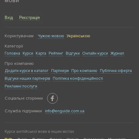
мови
Вхід
Реєстрація
Користувачам
Чужою мовою
Українською
Категорії
Головна
Курси
Карта
Рейтинг
Відгуки
Онлайн курси
Журнал
Про компанію
Додати курси в каталог
Партнери
Про компанію
Публічна оферта
Відгуки наших партнерів
Політика конфіденційності
Рекламні послуги
Соціальні сторінки
Служба підтримки
info@enguide.com.ua
Курси англійської мови в інших містах: