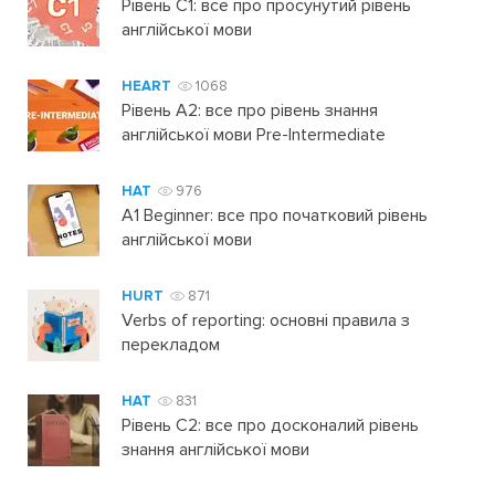
Рівень C1: все про просунутий рівень
англійської мови
HEART
1068
Рівень А2: все про рівень знання
англійської мови Pre-Intermediate
HAT
976
A1 Beginner: все про початковий рівень
англійської мови
HURT
871
Verbs of reporting: основні правила з
перекладом
HAT
831
Рівень C2: все про досконалий рівень
знання англійської мови