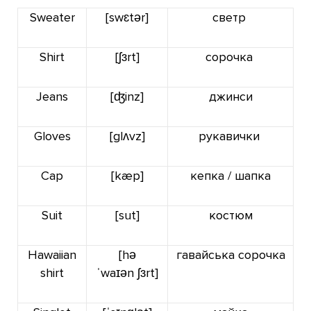
Sweater
[swɛtər]
светр
Shirt
[ʃɜrt]
сорочка
Jeans
[ʤinz]
джинси
Gloves
[glʌvz]
рукавички
Cap
[kæp]
кепка / шапка
Suit
[sut]
костюм
Hawaiian
[hə
гавайська сорочка
shirt
ˈwaɪən ʃɜrt]