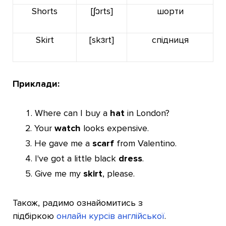
Shorts
[ʃɔrts]
шорти
Skirt
[skɜrt]
спідниця
Приклади:
Where can I buy a
hat
in London?
Your
watch
looks expensive.
He gave me a
scarf
from Valentino.
I've got a little black
dress
.
Give me my
skirt
, please.
Також, радимо ознайомитись з
підбіркою
онлайн курсів англійської
.