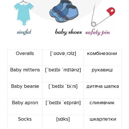
Overalls
[ˈoʊvəˌrɔlz]
комбінезони
Baby mittens
[ˈbeɪbi ˈmɪtənz]
рукавиці
Baby beanie
[ˈbeɪbi
ˈbiːni]
дитяча шапка
Baby apron
[ˈbeɪbi ˈeɪprən]
слинявчик
Socks
[sɑks]
шкарпетки