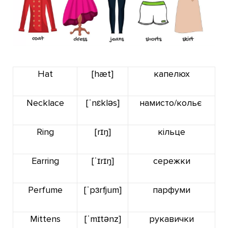
Hat
[hæt]
капелюх
Necklace
[ˈnɛkləs]
намисто/кольє
Ring
[rɪŋ]
кільце
Earring
[
ˈɪrɪŋ
]
сережки
Perfume
[
ˈpɜrfjum
]
парфуми
Mittens
[ˈmɪtənz]
рукавички