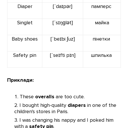
Diaper
[ˈdaɪpər]
памперс
Singlet
[ˈsɪŋɡlət]
майка
Baby shoes
[ˈbeɪbi ʃuz]
пінетки
Safety pin
[ˈseɪfti pɪn]
шпилька
Приклади:
These
overalls
are too cute.
I bought high-quality
diapers
in one of the
children's stores in Paris.
I was changing his nappy and I poked him
with a
safety pin
.