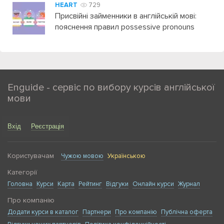
HEART
729
Присвійні займенники в англійській мові:
пояснення правил possessive pronouns
Enguide - сервіс по вибору курсів англійської
мови
Вхід
Реєстрація
Користувачам
Чужою мовою
Українською
Категорії
Головна
Курси
Карта
Рейтинг
Відгуки
Онлайн курси
Журнал
Про компанію
Додати курси в каталог
Партнери
Про компанію
Публічна оферта