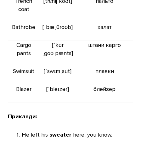
Trench
[trɛnʧ koʊt]
пальто
coat
Bathrobe
[ˈbæˌθroʊb]
халат
Cargo
[ˈkɑr
штани карго
pants
ˌgoʊ pænts]
Swimsuit
[ˈswɪmˌsut]
плавки
Blazer
[ˈbleɪzər]
блейзер
Приклади:
He left his
sweater
here, you know.