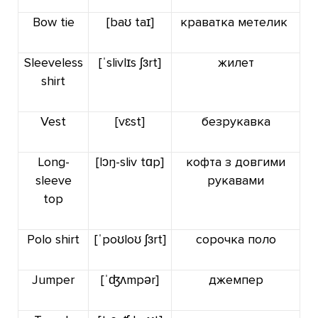
Bow tie
[baʊ
taɪ]
краватка метелик
Sleeveless
[ˈslivlɪs ʃɜrt]
жилет
shirt
Vest
[vɛst]
безрукавка
Long-
[lɔŋ-sliv
tɑp]
кофта з довгими
sleeve
рукавами
top
Polo shirt
[ˈpoʊloʊ ʃɜrt]
сорочка поло
Jumper
[ˈʤʌmpər]
джемпер