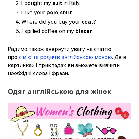
I bought my
suit
in Italy.
I like your
polo shirt
.
Where did you buy your
coat
?
I spilled coffee on my
blazer
.
Радимо також звернути увагу на статтю
про
сім'ю та родичів англійською мовою
. Де в
картинках і прикладах ви зможете вивчити
необхідні слова і фрази.
Одяг англійською для жінок