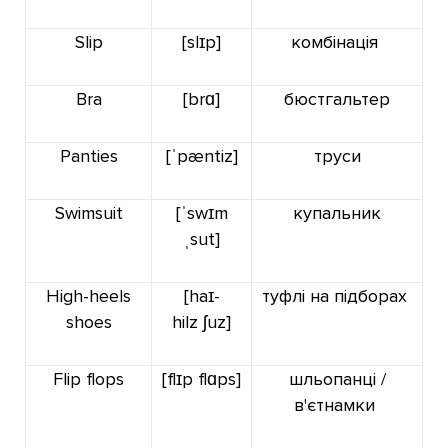
Slip
[slɪp]
комбінація
Bra
[brɑ]
бюстгальтер
Panties
[ˈpæntiz]
труси
Swimsuit
[ˈswɪm
купальник
ˌsut]
High-heels
[haɪ-
туфлі на підборах
shoes
hilz ʃuz]
Flip flops
[flɪp flɑps]
шльопанці /
в'єтнамки