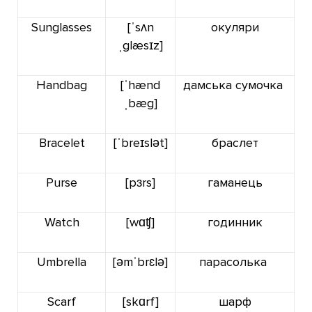
Sunglasses
[ˈsʌn
окуляри
ˌglæsɪz]
Handbag
[ˈhænd
дамська сумочка
ˌbæg]
Bracelet
[ˈbreɪslət]
браслет
Purse
[pɜrs]
гаманець
Watch
[
wɑʧ
]
годинник
Umbrella
[
əmˈbrɛlə
]
парасолька
Scarf
[skɑrf]
шарф