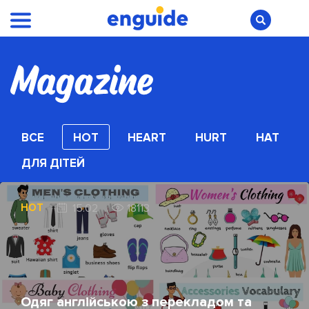
ВСЕ
HOT
HEART
HURT
HAT
ДЛЯ ДІТЕЙ
HOT
15.02
18113
Одяг англійською з перекладом та