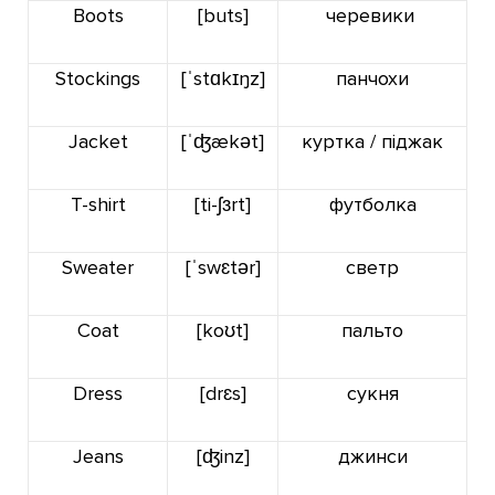
Boots
[buts]
черевики
Stockings
[ˈstɑkɪŋz]
панчохи
Jacket
[
ˈʤækət
]
куртка / піджак
T-shirt
[ti-ʃɜrt]
футболка
Sweater
[ˈswɛtər]
светр
Coat
[koʊt]
пальто
Dress
[drɛs]
сукня
Jeans
[ʤinz]
джинси