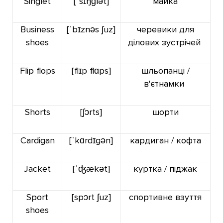
Singlet
[ˈsɪŋɡlət]
майка
Business
[ˈbɪznəs
ʃuz]
черевики для
shoes
ділових зустрічей
Flip flops
[flɪp flɑps]
шльопанці /
в'єтнамки
Shorts
[ʃɔrts]
шорти
Cardigan
[ˈkɑrdɪgən]
кардиган / кофта
Jacket
[
ˈʤækət
]
куртка / піджак
Sport
[spɔrt ʃuz]
спортивне взуття
shoes