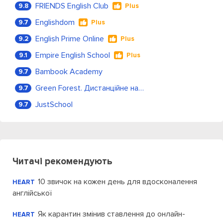
FRIENDS English Club
9.8
Plus
Englishdom
9.7
Plus
English Prime Online
9.2
Plus
Empire English School
9.1
Plus
Bambook Academy
9.7
Green Forest. Дистанційне навчання
9.7
JustSchool
9.7
Читачі рекомендують
10 звичок на кожен день для вдосконалення
HEART
англійської
Як карантин змінив ставлення до онлайн-
HEART