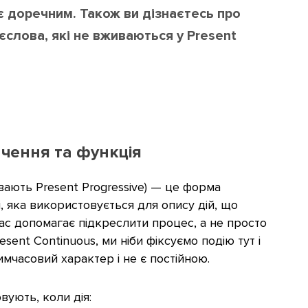
 є доречним. Також ви дізнаєтесь про
єслова, які не вживаються у Present
ачення та функція
вають Present Progressive) — це форма
і, яка використовується для опису дій, що
ас допомагає підкреслити процес, а не просто
sent Continuous, ми ніби фіксуємо подію тут і
мчасовий характер і не є постійною.
вують, коли дія: