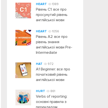
HEART
1389
Рівень C1: все про
просунутий рівень
англійської мови
HEART
1056
Рівень А2: все про
рівень знання
англійської мови Pre-
Intermediate
HAT
972
A1 Beginner: все про
початковий рівень
англійської мови
HURT
861
Verbs of reporting:
основні правила з
перекладом