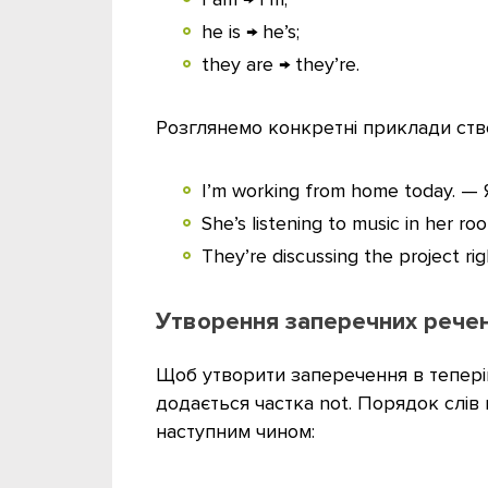
he is → he’s;
they are → they’re.
Розглянемо конкретні приклади ств
I’m working from home today. —
She’s listening to music in her r
They’re discussing the project 
Утворення заперечних рече
Щоб утворити заперечення в тепері
додається частка not. Порядок слів
наступним чином: