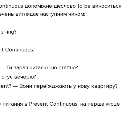
ontinuous допоміжне дієслово to be виноситься
ечень виглядає наступним чином:
з -ing?
t Continuous:
w? — Ти зараз читаєш цю статтю?
 готує вечерю?
tment? — Вони переїжджають у нову квартиру?
 питання в Present Continuous, на перше місце