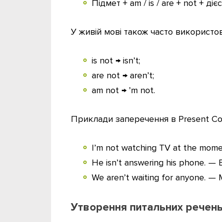
Підмет + am / is / are + not + діє
У живій мові також часто використо
is not → isn’t;
are not → aren’t;
am not → ’m not.
Приклади заперечення в Present Co
I’m not watching TV at the mom
He isn’t answering his phone. — 
We aren’t waiting for anyone. —
Утворення питальних речен