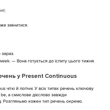
нт;
же змінитися.
 зараз.
s week. — Вона готується до іспиту цього тижня.
чень у Present Continuous
 чіткі й логічні. У всіх типах речень ключову
o be, а смислове дієслово завжди
ng. Розгляньмо кожен тип речень окремо.