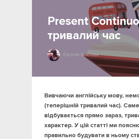
Present Continuo
тривалий час
Євгенія Хохлова
Вивчаючи англійську мову, нем
(теперішній тривалий час). Сам
відбувається прямо зараз, три
характер. У цій статті ми поясн
правильно будувати в ньому ств