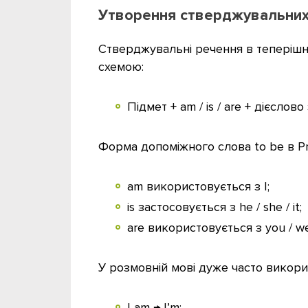
Утворення стверджувальних
Стверджувальні речення в теперішн
схемою:
Підмет + am / is / are + дієслово з
Форма допоміжного слова to be в Pr
am використовується з I;
is застосовується з he / she / it;
are використовується з you / we
У розмовній мові дуже часто викор
I am → I’m;