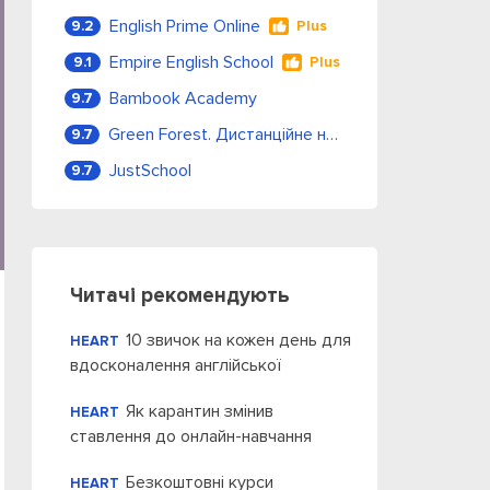
English Prime Online
9.2
Plus
Empire English School
9.1
Plus
Bambook Academy
9.7
Green Forest. Дистанційне навчання
9.7
JustSchool
9.7
Читачі рекомендують
10 звичок на кожен день для
HEART
вдосконалення англійської
Як карантин змінив
HEART
ставлення до онлайн-навчання
Безкоштовні курси
HEART