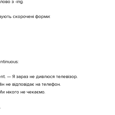
слово з -ing.
вують скорочені форми:
ntinuous:
ent. — Я зараз не дивлюся телевізор.
Він не відповідає на телефон.
 Ми нікого не чекаємо.
ь