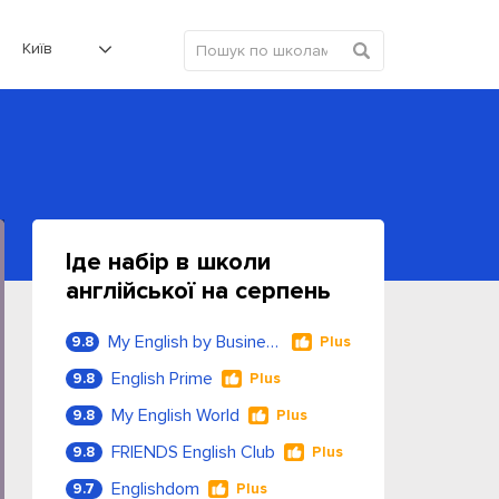
Київ
Іде набір в школи
англійської на серпень
My English by Business Language
9.8
Plus
English Prime
9.8
Plus
My English World
9.8
Plus
FRIENDS English Club
9.8
Plus
Englishdom
9.7
Plus