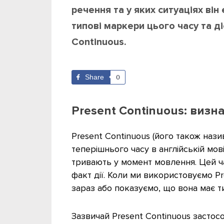
речення та у яких ситуаціях він
типові маркери цього часу та ді
Continuous.
Share
0
Present Continuous: визн
Present Continuous (його також нази
теперішнього часу в англійській мов
тривають у момент мовлення. Цей ч
факт дії. Коли ми використовуємо Pre
зараз або показуємо, що вона має ти
Зазвичай Present Continuous застосо