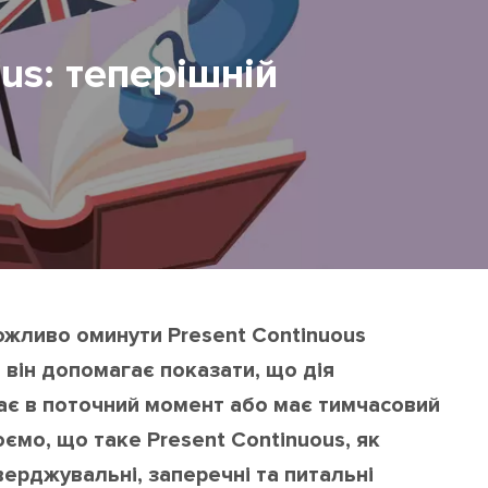
us: теперішній
ожливо оминути Present Continuous
е він допомагає показати, що дія
ває в поточний момент або має тимчасовий
юємо, що таке Present Continuous, як
ерджувальні, заперечні та питальні