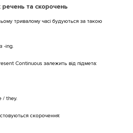
 речень та скорочень
ьому тривалому часі будуються за такою
 -ing.
esent Continuous залежить від підмета:
 / they.
истовуються скорочення: