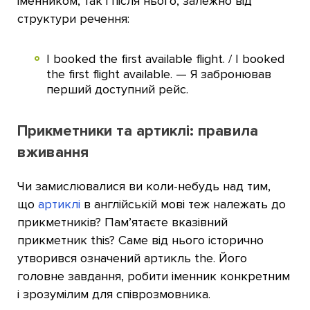
іменником, так і після нього, залежно від
структури речення:
I booked the first available flight. / I booked
the first flight available. — Я забронював
перший доступний рейс.
Прикметники та артиклі: правила
вживання
Чи замислювалися ви коли-небудь над тим,
що
артиклі
в англійській мові теж належать до
прикметників? Пам’ятаєте вказівний
прикметник this? Саме від нього історично
утворився означений артикль the. Його
головне завдання, робити іменник конкретним
і зрозумілим для співрозмовника.