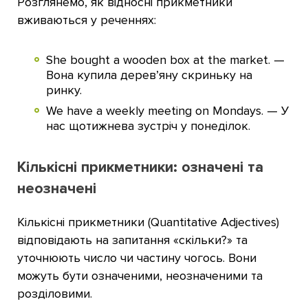
Розглянемо, як відносні прикметники
вживаються у реченнях:
She bought a wooden box at the market. —
Вона купила дерев’яну скриньку на
ринку.
We have a weekly meeting on Mondays. — У
нас щотижнева зустріч у понеділок.
Кількісні прикметники: означені та
неозначені
Кількісні прикметники (Quantitative Adjectives)
відповідають на запитання «скільки?» та
уточнюють число чи частину чогось. Вони
можуть бути означеними, неозначеними та
розділовими.