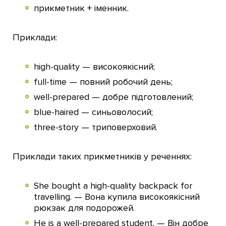
прикметник + іменник.
Приклади:
high-quality — високоякісний;
full-time — повний робочий день;
well-prepared — добре підготовлений;
blue-haired — синьоволосий;
three-story — триповерховий.
Приклади таких прикметників у реченнях:
She bought a high-quality backpack for
travelling. — Вона купила високоякісний
рюкзак для подорожей.
He is a well-prepared student. — Він добре