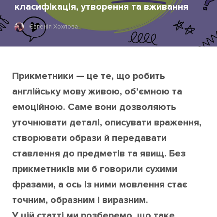
класифікація, утворення та вживання
Євгенія Хохлова
Прикметники — це те, що робить
англійську мову живою, об’ємною та
емоційною. Саме вони дозволяють
уточнювати деталі, описувати враження,
створювати образи й передавати
ставлення до предметів та явищ. Без
прикметників ми б говорили сухими
фразами, а ось із ними мовлення стає
точним, образним і виразним.
У цій статті ми розберемо, що таке