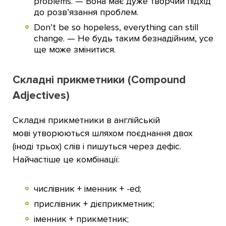
problems. — Вона має дуже творчий підхід
до розв’язання проблем.
Don’t be so hopeless, everything can still
change. — Не будь таким безнадійним, усе
ще може змінитися.
Складні прикметники (Compound
Adjectives)
Складні прикметники в англійській
мові утворюються шляхом поєднання двох
(іноді трьох) слів і пишуться через дефіс.
Найчастіше це комбінації:
числівник + іменник + -ed;
прислівник + дієприкметник;
іменник + прикметник;