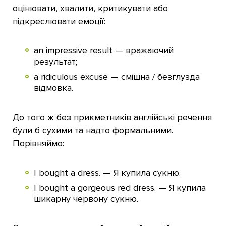
оцінювати, хвалити, критикувати або
підкреслювати емоції:
an impressive result — вражаючий
результат;
a ridiculous excuse — смішна / безглузда
відмовка.
До того ж без прикметників англійські речення
були б сухими та надто формальними.
Порівняймо:
I bought a dress. — Я купила сукню.
I bought a gorgeous red dress. — Я купила
шикарну червону сукню.