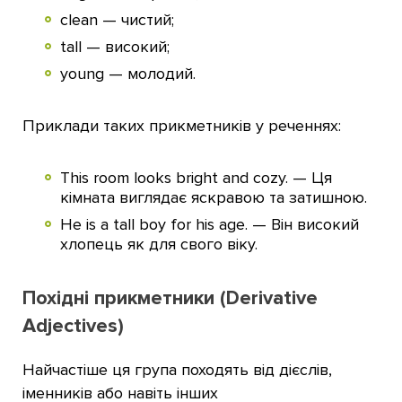
clean — чистий;
tall — високий;
young — молодий.
Приклади таких прикметників у реченнях:
This room looks bright and cozy. — Ця
кімната виглядає яскравою та затишною.
He is a tall boy for his age. — Він високий
хлопець як для свого віку.
Похідні прикметники (Derivative
Adjectives)
Найчастіше ця група походять від дієслів,
іменників або навіть інших