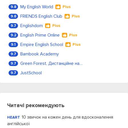
My English World
9.8
Plus
FRIENDS English Club
9.8
Plus
Englishdom
9.7
Plus
English Prime Online
9.2
Plus
Empire English School
9.1
Plus
Bambook Academy
9.7
Green Forest. Дистанційне навчання
9.7
JustSchool
9.7
Читачі рекомендують
10 звичок на кожен день для вдосконалення
HEART
англійської