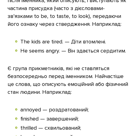
після іменника, який описують, і виступають як
частина присудка (часто з дієсловами-
зв’язками to be, to taste, to look), передаючи
його ознаку через ствердження. Наприклад:
The kids are tired. — Діти втомлені.
He seems angry. — Він здається сердитим.
Є група прикметників, які не ставляться
безпосередньо перед іменником. Найчастіше
це слова, що описують емоційний або фізичний
стан людини. Наприклад:
annoyed — роздратований;
finished — завершений;
thrilled — схвильований;