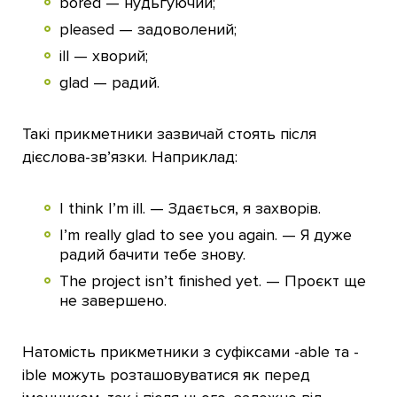
bored — нудьгуючий;
pleased — задоволений;
ill — хворий;
glad — радий.
Такі прикметники зазвичай стоять після
дієслова-зв’язки. Наприклад:
I think I’m ill. — Здається, я захворів.
I’m really glad to see you again. — Я дуже
радий бачити тебе знову.
The project isn’t finished yet. — Проєкт ще
не завершено.
Натомість прикметники з суфіксами -able та -
ible можуть розташовуватися як перед