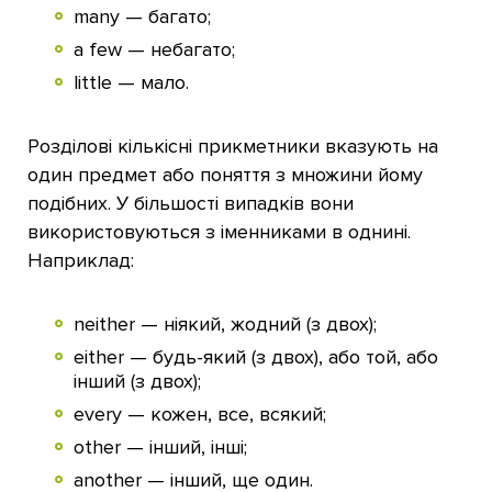
many — багато;
a few — небагато;
little — мало.
Розділові кількісні прикметники вказують на
один предмет або поняття з множини йому
подібних. У більшості випадків вони
використовуються з іменниками в однині.
Наприклад:
neither — ніякий, жодний (з двох);
either — будь-який (з двох), або той, або
інший (з двох);
every — кожен, все, всякий;
other — інший, інші;
another — інший, ще один.