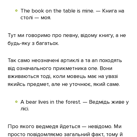
The book on the table is mine. — Книга на
столі — моя.
Тут ми говоримо про певну, відому книгу, а не
будь-яку з багатьох.
Так само неозначені артиклі a та an походять
від означального прикметника one. Вони
вживаються тоді, коли мовець має на увазі
якийсь предмет, але не уточнює, який саме.
A bear lives in the forest. — Ведмідь живе у
лісі.
Про якого ведмедя йдеться — невідомо. Ми
просто повідомляємо загальний факт, тому й