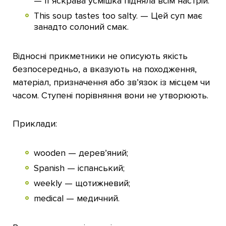
— Її яскрава усмішка підняла всім настрій.
This soup tastes too salty. — Цей суп має
занадто солоний смак.
Відносні прикметники не описують якість
безпосередньо, а вказують на походження,
матеріал, призначення або зв’язок із місцем чи
часом. Ступені порівняння вони не утворюють.
Приклади:
wooden — дерев’яний;
Spanish — іспанський;
weekly — щотижневий;
medical — медичний.