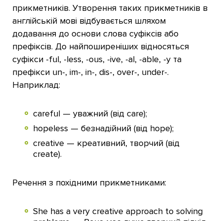
прикметників. Утворення таких прикметників в
англійській мові відбувається шляхом
додавання до основи слова суфіксів або
префіксів. До найпоширеніших відносяться
суфікси -ful, -less, -ous, -ive, -al, -able, -y та
префікси un-, im-, in-, dis-, over-, under-.
Наприклад:
careful — уважний (від care);
hopeless — безнадійний (від hope);
creative — креативний, творчий (від
create).
Речення з похідними прикметниками:
She has a very creative approach to solving