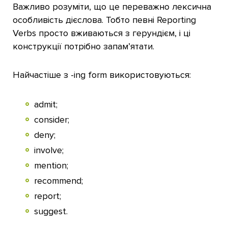
Важливо розуміти, що це переважно лексична
особливість дієслова. Тобто певні Reporting
Verbs просто вживаються з герундієм, і ці
конструкції потрібно запам’ятати.
Найчастіше з -ing form використовуються:
admit;
consider;
deny;
involve;
mention;
recommend;
report;
suggest.