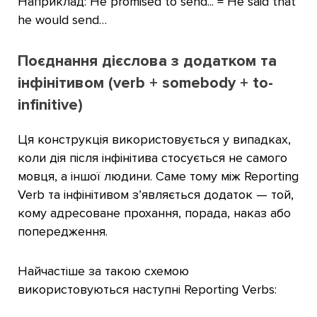
Наприклад: He promised to send... = He said that
he would send…
Поєднання дієслова з додатком та
інфінітивом (verb + somebody + to-
infinitive)
Ця конструкція використовується у випадках,
коли дія після інфінітива стосується не самого
мовця, а іншої людини. Саме тому між Reporting
Verb та інфінітивом з’являється додаток — той,
кому адресоване прохання, порада, наказ або
попередження.
Найчастіше за такою схемою
використовуються наступні Reporting Verbs: