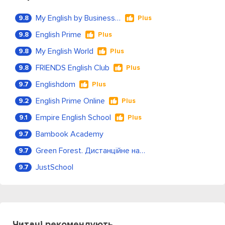
My English by Business Language
9.8
Plus
English Prime
9.8
Plus
My English World
9.8
Plus
FRIENDS English Club
9.8
Plus
Englishdom
9.7
Plus
English Prime Online
9.2
Plus
Empire English School
9.1
Plus
Bambook Academy
9.7
Green Forest. Дистанційне навчання
9.7
JustSchool
9.7
Читачі рекомендують