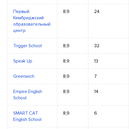
Первый
8,9
24
Кембриджский
образовательный
центр
Trigger School
8,9
32
Speak Up
8,9
13
Greenwich
8,9
7
Empire English
8,9
14
School
SMART CAT
8,9
6
English School