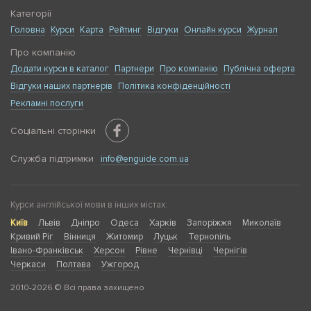
Категорії
Головна
Курси
Карта
Рейтинг
Відгуки
Онлайн курси
Журнал
Про компанію
Додати курси в каталог
Партнери
Про компанію
Публічна оферта
Відгуки наших партнерів
Політика конфіденційності
Рекламні послуги
Соціальні сторінки
Служба підтримки
info@enguide.com.ua
Курси англійської мови в інших містах:
Київ
Львів
Дніпро
Одеса
Харків
Запоріжжя
Миколаїв
Кривий Ріг
Вінниця
Житомир
Луцьк
Тернопіль
Івано-Франківськ
Херсон
Рівне
Чернівці
Чернігів
Черкаси
Полтава
Ужгород
2010-2026 © Всі права захищено