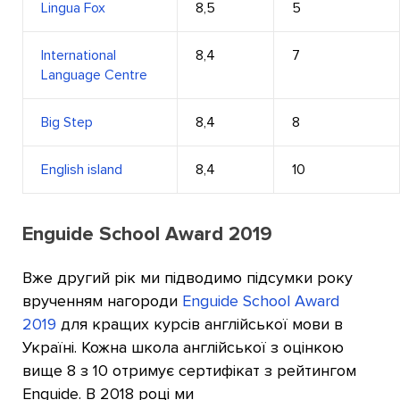
Lingua Fox
8,5
5
International
8,4
7
Language Сentre
Big Step
8,4
8
English island
8,4
10
Enguide School Award 2019
Вже другий рік ми підводимо підсумки року
врученням нагороди
Enguide School Award
2019
для кращих курсів англійської мови в
Україні. Кожна школа англійської з оцінкою
вище 8 з 10 отримує сертифікат з рейтингом
Enguide. В 2018 році ми