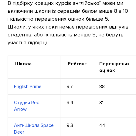
В підбірку кращих курсів англійської мови ми
включили школи із середнім балом вище 8 з 10
і кількістю перевірених оцінок більше 5.
Школи, у яких поки немає перевірених відгуків
студентів, або їх кількість менше 5, не беруть
участі в підбірці.
Школа
Рейтинг
Перевірених
оцінок
English Prime
9,7
88
Студия Red
9.4
31
Arrow
АнтиШкола Space
9,3
44
Deer