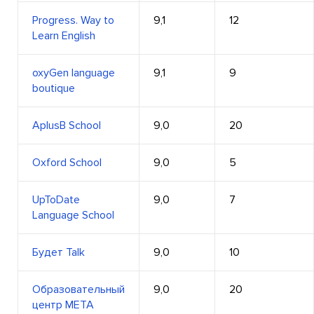
Progress. Way to
9,1
12
Learn English
oxyGen language
9,1
9
boutique
AplusB School
9,0
20
Oxford Schoоl
9,0
5
UpToDate
9,0
7
Language School
Будет Talk
9,0
10
Образовательный
9,0
20
центр МЕТА