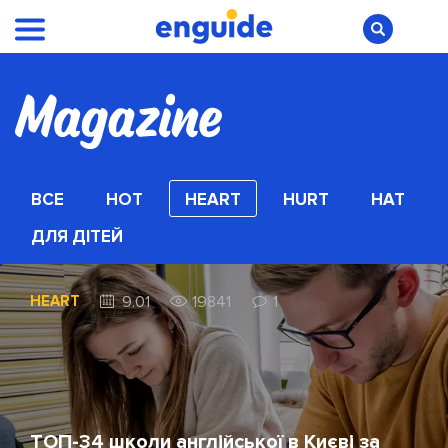
ВСЕ
HOT
HEART
HURT
HAT
ДЛЯ ДІТЕЙ
HEART
9.01
19841
1
ТОП-34 школи англійської в Києві за