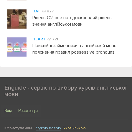
HAT
827
Рівень C2: все про досконалий рівень
знання англійської мови
HEART
721
Присвійні займенники в англійській мові:
пояснення правил possessive pronouns
Enguide - сервіс по вибору курсів англійської
мови
Вхід
Реєстрація
Користувачам
Чужою мовою
Українською