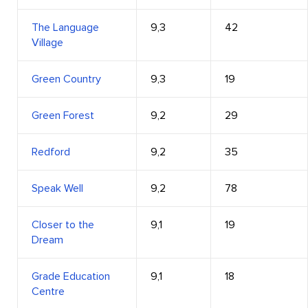
The Language
9,3
42
Village
Green Country
9,3
19
Green Forest
9,2
29
Redford
9,2
35
Speak Well
9,2
78
Closer to the
9,1
19
Dream
Grade Education
9,1
18
Centre