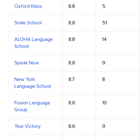
Oxford Klass
8,8
5
Smile School
8,8
51
ALOHA Language
8,8
14
School
Speak Now
8,8
9
New York
8,7
8
Language School
Fusion Language
8,6
10
Group
Your Victory
8,6
9