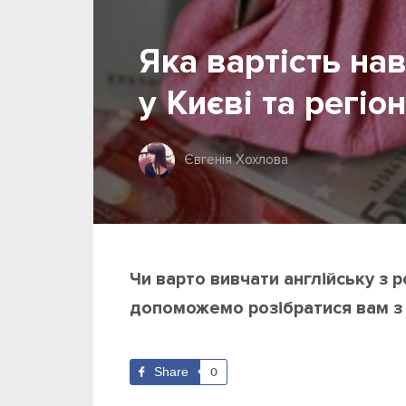
Яка вартість на
у Києві та регіо
Євгенія Хохлова
Чи варто вивчати англійську з 
допоможемо розібратися вам з
Share
0