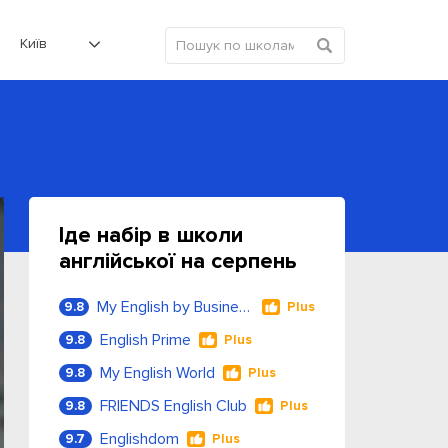
Київ
Іде набір в школи
англійської на серпень
My English by Business Language
9.8
Plus
English Prime
9.8
Plus
My English World
9.8
Plus
FRIENDS English Club
9.8
Plus
Englishdom
9.7
Plus