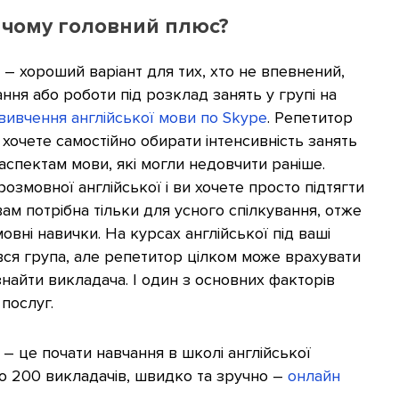
у чому головний плюс?
– хороший варіант для тих, хто не впевнений,
ання або роботи під розклад занять у групі на
вивчення англійської мови по Skype
. Репетитор
 хочете самостійно обирати інтенсивність занять
аспектам мови, які могли недовчити раніше.
озмовної англійської і ви хочете просто підтягти
вам потрібна тільки для усного спілкування, отже
вні навички. На курсах англійської під ваші
вся група, але репетитор цілком може врахувати
знайти викладача. І один з основних факторів
послуг.
– це почати навчання в школі англійської
 до 200 викладачів, швидко та зручно –
онлайн