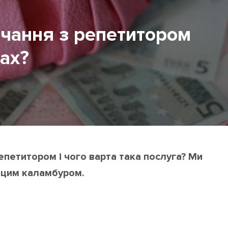
вчання з репетитором
нах?
репетитором і чого варта така послуга? Ми
 цим каламбуром.