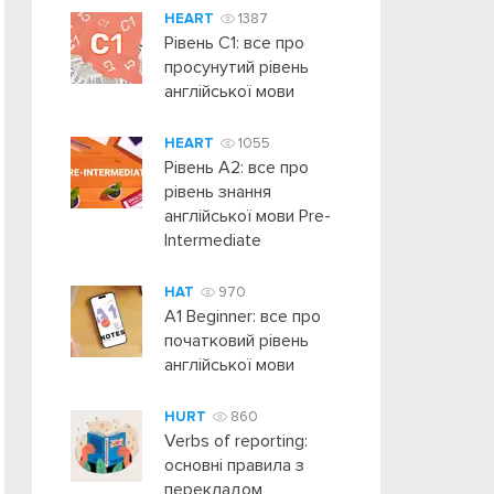
HEART
1387
Рівень C1: все про
просунутий рівень
англійської мови
HEART
1055
Рівень А2: все про
рівень знання
англійської мови Pre-
Intermediate
HAT
970
A1 Beginner: все про
початковий рівень
англійської мови
HURT
860
Verbs of reporting:
основні правила з
перекладом