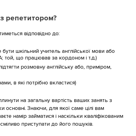
 з репетитором?
тиметься відповідно до:
е бути шкільний учитель англійської мови або
; той, що працював за кордоном і т.д.)
ідтягти розмовну англійську або, приміром,
нами, в які потрібно вкластися)
плинути на загальну вартість ваших занять з
 основні. Знаючи, для якої саме цілі вам
аєте намір займатися і наскільки кваліфікованим
сміливо приступати до його пошуків.