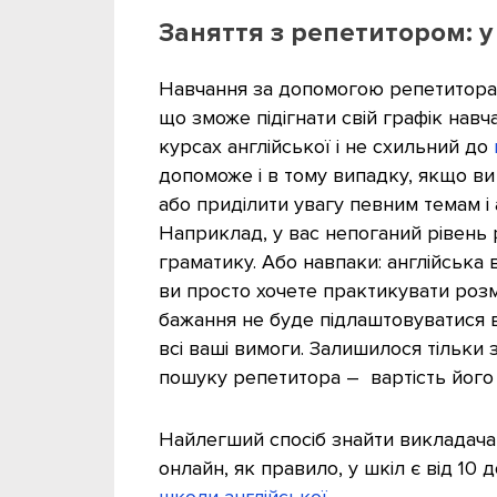
Заняття з репетитором: 
Навчання за допомогою репетитора 
що зможе підігнати свій графік навч
курсах англійської і не схильний до
допоможе і в тому випадку, якщо ви
або приділити увагу певним темам і 
Наприклад, у вас непоганий рівень р
граматику. Або навпаки: англійська 
ви просто хочете практикувати розмо
бажання не буде підлаштовуватися 
всі ваші вимоги. Залишилося тільки 
пошуку репетитора – вартість його 
Найлегший спосіб знайти викладача 
онлайн, як правило, у шкіл є від 10
школи англійської
.