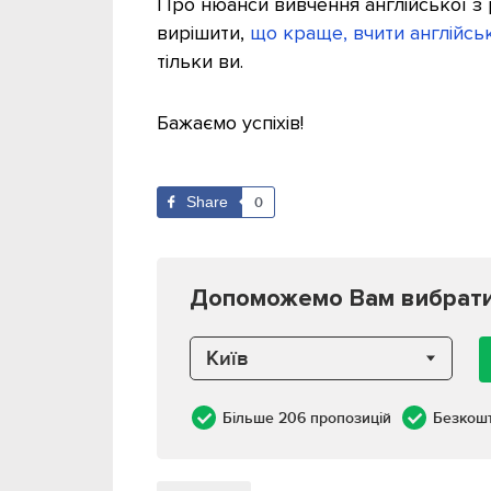
Про нюанси вивчення англійської з
вирішити,
що краще, вчити англійсь
тільки ви.
Бажаємо успіхів!
Share
0
Допоможемо Вам вибрати к
Київ
Більше 206 пропозицій
Безкош