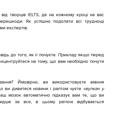
від творців IELTS, де на кожному кроці на вас
 перешкоди. Як успішно подолати всі труднощі
ми експертів.
ідь до того, як її почуєте.
Приклад:
якщо перед
онцентруйтеся на тому, що вам необхідно почути
вання? Ймовірно, ви використовуєте вміння
що ви дивитеся новини і раптом чуєте
«вулкан у
ваш мозок автоматично підказує вам те, що ви
идше за все, в цьому регіоні відбувається