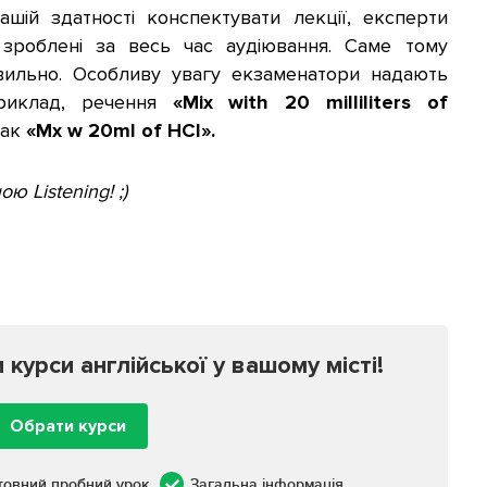
ашій здатності конспектувати лекції, експерти
 зроблені за весь час аудіювання. Саме тому
вильно. Особливу увагу екзаменатори надають
приклад, речення
«Mix with 20 milliliters of
так
«Mx w 20ml of HCl».
ю Listening! ;)
урси англійської у вашому місті!
Обрати курси
товний пробний урок
Загальна інформація