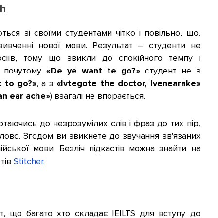
ch
ються зі своїми студентами чітко і повільно, що,
вивченні нової мови. Результат
–
студенти не
сіїв, тому що звикли до спокійного темпу і
у почутому
«De ye want te go?»
студент не з
 to go?»
, а з
«Ivtegote the doctor, Ivenearake»
 an ear ache»
) взагалі не впорається.
таючись до незрозумілих слів і фраз до тих пір,
лово. Згодом ви звикнете до звучання зв'язаних
лійської мови. Безліч підкастів можна знайти на
етів
Stitcher.
, що багато хто складає IEILTS для вступу до