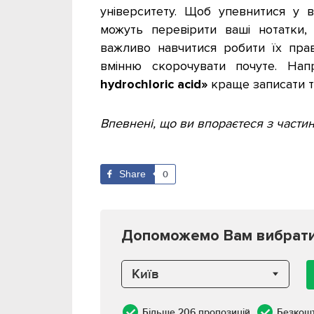
університету. Щоб упевнитися у в
можуть перевірити ваші нотатки,
важливо навчитися робити їх пра
вмінню скорочувати почуте. На
hydrochloric acid»
краще записати 
Впевнені, що ви впораєтеся з частино
Share
0
Допоможемо Вам вибрати к
Київ
Більше 206 пропозицій
Безкош