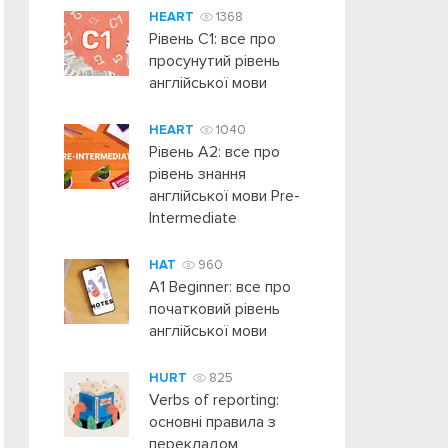
HEART
1368
Рівень C1: все про
просунутий рівень
англійської мови
HEART
1040
Рівень А2: все про
рівень знання
англійської мови Pre-
Intermediate
HAT
960
A1 Beginner: все про
початковий рівень
англійської мови
HURT
825
Verbs of reporting:
основні правила з
перекладом