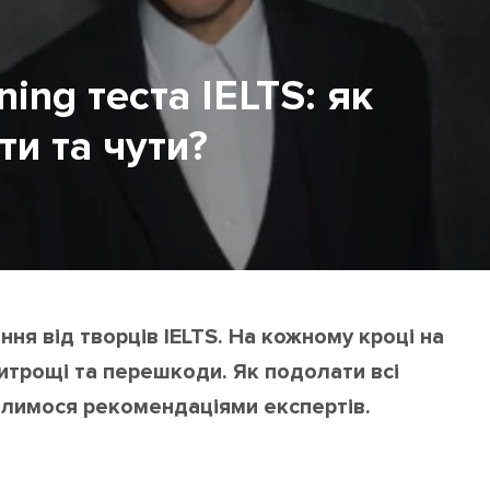
ning теста IELTS: як
ти та чути?
ння від творців IELTS. На кожному кроці на
хитрощі та перешкоди. Як подолати всі
ілимося рекомендаціями експертів.