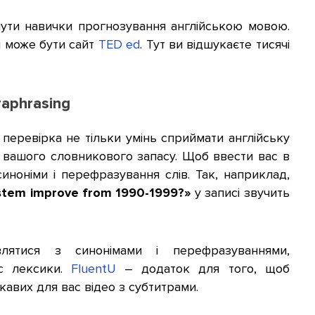
ути навички прогнозування англійською мовою.
і може бути сайт
TED ed
. Тут ви відшукаєте тисячі
aphrasing
 перевірка не тільки умінь сприймати англійську
 вашого словникового запасу. Щоб ввести вас в
иноніми і перефразування слів. Так, наприклад,
ystem improve from 1990-1999?»
у записі звучить
ятися з синонімами і перефразуваннями,
с лексики.
FluentU
– додаток для того, щоб
кавих для вас відео з субтитрами.