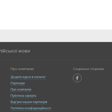
лійської мови
Про компанію
Соціальні сторінки
Додати курси в каталог
Партнери
Про компанію
Публічна оферта
Відгуки наших партнерів
Політика конфіденційності