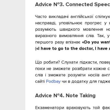
Advice №3. Connected Spee
Часто викладачі англійської спілку
насправді, уповільнює прогрес у 
розуміють швидкого мовлення но
виразного вимовляння слів. Так, 
першого разу впізнає
«Do you want
(
«I have to go to the doctor, I have
Що робити? Слухати підкасти, повер
поки не зможете розібрати кожне с
слів і зможете розуміти носіїв анг
сайті
Podbay
чи в додатку для гадж
Advice №4. Note Taking
Екзаменатори враховують той факт