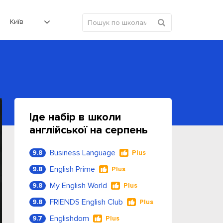
Київ
Іде набір в школи
англійської на серпень
Business Language
9.8
Plus
English Prime
9.8
Plus
My English World
9.8
Plus
FRIENDS English Club
9.8
Plus
Englishdom
9.7
Plus