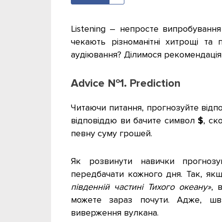
Listening
–
непросте випробування 
чекають різноманітні хитрощі та
аудіювання? Ділимося рекомендація
Advice №1. Prediction
Читаючи питання, прогнозуйте відпов
відповіддю ви бачите символ
$
, ск
певну суму грошей.
Як розвинути навички прогнозу
передбачати кожного дня. Так, як
південній частині Тихого океану»
, 
можете зараз почути. Адже, шв
виверження вулкана.