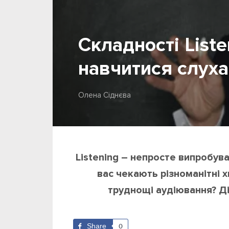
Складності Liste
навчитися слуха
Олена Сіднєва
Listening – непросте випробува
вас чекають різноманітні 
труднощі аудіювання? Д
Share
0