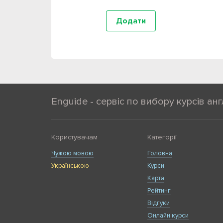
Enguide - сервіс по вибору курсів анг
Користувачам
Категорії
Чужою мовою
Головна
Українською
Курси
Карта
Рейтинг
Відгуки
Онлайн курси