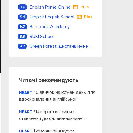
English Prime Online
9.2
Plus
Empire English School
9.1
Plus
Bambook Academy
9.7
BUKI School
8.3
Green Forest. Дистанційне навчання
9.7
Читачі рекомендують
10 звичок на кожен день для
HEART
вдосконалення англійської
Як карантин змінив
HEART
ставлення до онлайн-навчання
Безкоштовні курси
HEART