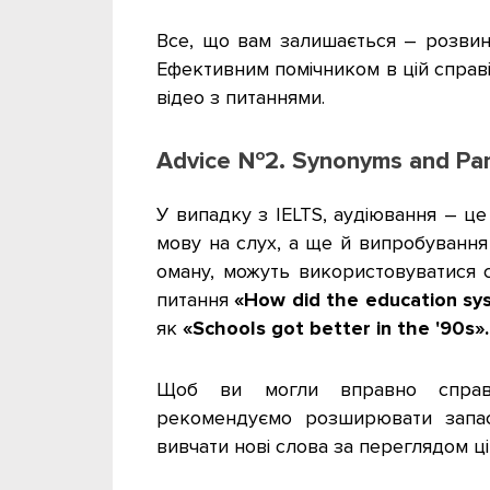
Все, що вам залишається
–
розвин
Ефективним помічником в цій справ
відео з питаннями.
Advice №2. Synonyms and Par
У випадку з IELTS, аудіювання
–
це
мову на слух, а ще й випробування
оману, можуть використовуватися с
питання
«How did the education s
як
«Schools got better in the '90s».
Щоб ви могли вправно справл
рекомендуємо розширювати запа
вивчати нові слова за переглядом ці