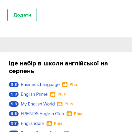
Іде набір в школи англійської на
серпень
Business Language
9.8
Plus
English Prime
9.8
Plus
My English World
9.8
Plus
FRIENDS English Club
9.8
Plus
Englishdom
9.7
Plus