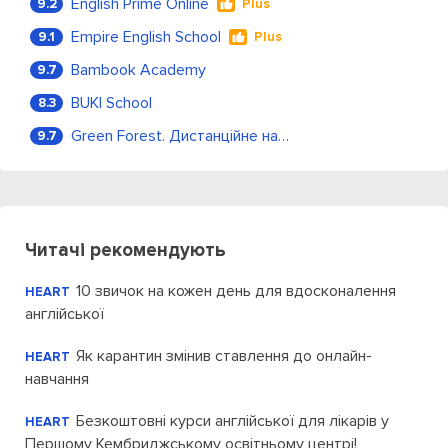
English Prime Online
9.2
Plus
Empire English School
9.1
Plus
Bambook Academy
9.7
BUKI School
8.3
Green Forest. Дистанційне навчання
9.7
Читачі рекомендують
10 звичок на кожен день для вдосконалення
HEART
англійської
Як карантин змінив ставлення до онлайн-
HEART
навчання
Безкоштовні курси англійської для лікарів у
HEART
Першому Кембриджському освітньому центрі!