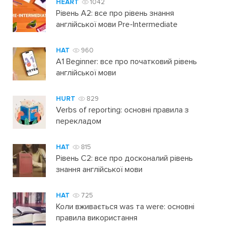
HEART
1042
Рівень А2: все про рівень знання
англійської мови Pre-Intermediate
HAT
960
A1 Beginner: все про початковий рівень
англійської мови
HURT
829
Verbs of reporting: основні правила з
перекладом
HAT
815
Рівень C2: все про досконалий рівень
знання англійської мови
HAT
725
Коли вживається was та were: основні
правила використання