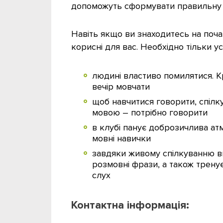
допоможуть сформувати правильну 
Навіть якщо ви знаходитесь на почат
корисні для вас. Необхідно тільки у
людині властиво помилятися. К
вечір мовчати
щоб навчитися говорити, спілк
мовою – потрібно говорити
в клубі панує доброзичлива ат
мовні навички
завдяки живому спілкуванню ви
розмовні фрази, а також тренує
слух
Контактна інформація: