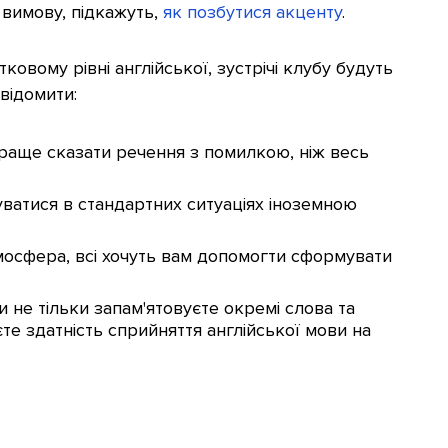
вимову, підкажуть,
як позбутися акценту
.
ковому рівні англійської, зустрічі клубу будуть
свідомити:
раще сказати речення з помилкою, ніж весь
уватися в стандартних ситуаціях іноземною
мосфера, всі хочуть вам допомогти сформувати
 не тільки запам'ятовуєте окремі слова та
те здатність сприйняття англійської мови на