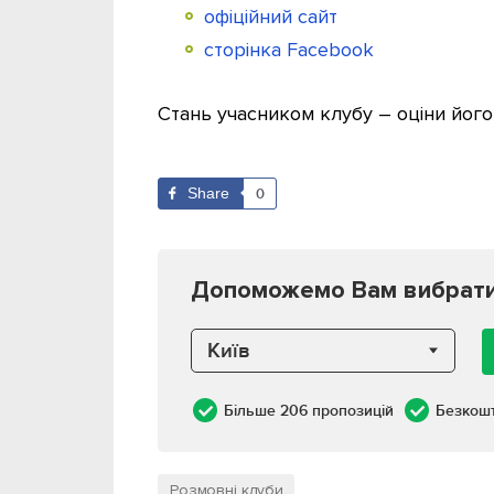
офіційний сайт
сторінка Facebook
Стань учасником клубу – оціни його
Share
0
Допоможемо Вам вибрати к
Київ
Більше 206 пропозицій
Безкош
Розмовні клуби