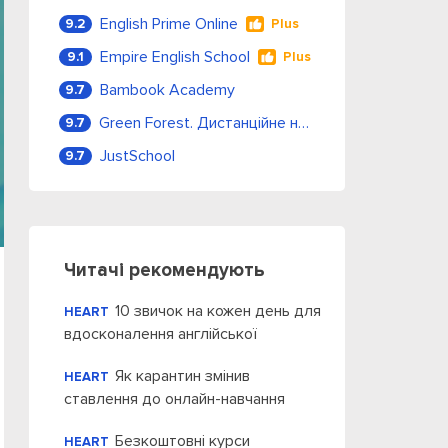
English Prime Online
9.2
Plus
Empire English School
9.1
Plus
Bambook Academy
9.7
Green Forest. Дистанційне навчання
9.7
JustSchool
9.7
Читачі рекомендують
10 звичок на кожен день для
HEART
вдосконалення англійської
Як карантин змінив
HEART
ставлення до онлайн-навчання
Безкоштовні курси
HEART