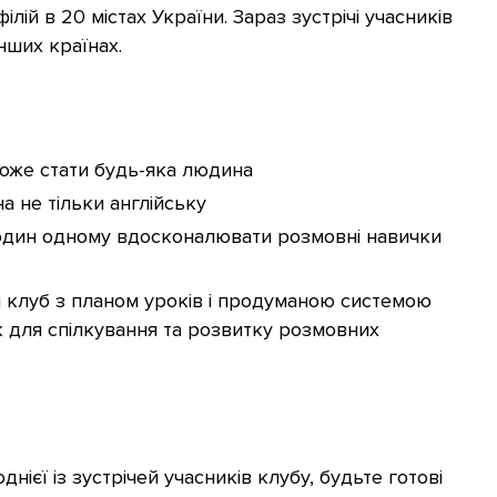
ілій в 20 містах України. Зараз зустрічі учасників
нших країнах.
може стати будь-яка людина
а не тільки англійську
один одному вдосконалювати розмовні навички
 клуб з планом уроків і продуманою системою
к для спілкування та розвитку розмовних
нієї із зустрічей учасників клубу, будьте готові