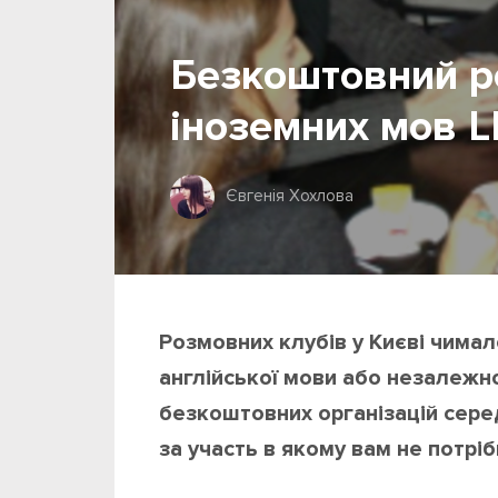
Безкоштовний р
іноземних мов 
Євгенія Хохлова
Розмовних клубів у Києві чимал
англійської мови або незалежно
безкоштовних організацій серед
за участь в якому вам не потрі