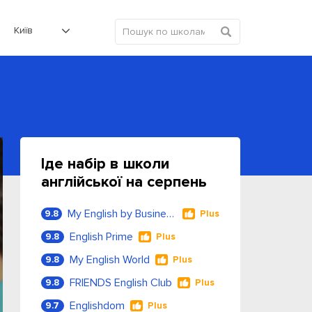
Київ
Іде набір в школи
англійської на серпень
My English by Business Language
9.8
Plus
English Prime
9.8
Plus
My English World
9.8
Plus
FRIENDS English Club
9.8
Plus
Englishdom
9.7
Plus