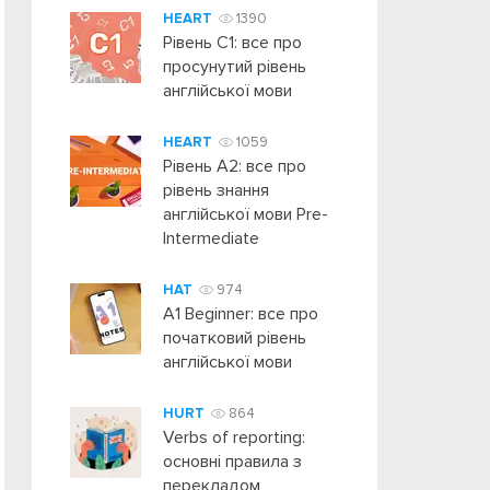
HEART
1390
Рівень C1: все про
просунутий рівень
англійської мови
HEART
1059
Рівень А2: все про
рівень знання
англійської мови Pre-
Intermediate
HAT
974
A1 Beginner: все про
початковий рівень
англійської мови
HURT
864
Verbs of reporting:
основні правила з
перекладом