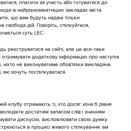
ватися, платити за участь або готуватися до
ходи в найрізноманітніших закладах міста.
ите, що вам будуть надані тільки
на свобода дій. Говоріть, спілкуйтеся,
ючається суть LEC.
ідь реєструватися на сайті, але це все-таки
е отримувати додаткову інформацію про наступні
ні, ніхто не виконуватиме обов'язки викладача.
 які хочуть поспілкуватися.
чей клубу отримають ті, хто досяг хоча б рівня
 володієте достатнім запасом слів і знанням
имувати дискусію, висловлювати свою думку.
стрюються в процесі живого спілкування. ам