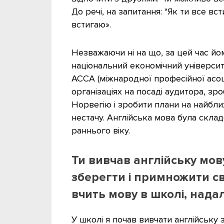
До речі, на запитання: "Як ти все вст
встигаю».
Незважаючи ні на що, за цей час йо
національний економічний університе
АССА (міжнародної професійної асоці
організаціях на посаді аудитора, зр
Норвегію і зробити плани на найбли
нестачу. Англійська мова була скл
раннього віку.
Ти вивчав англійську мов
зберегти і примножити сво
вчить мову в школі, надал
У школі я почав вивчати англійську 