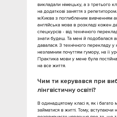
викладали німецьку, а з третього к
на додаткові заняття з репетитором.
м.Києва з поглибленим вивченням анг
англійська мова в розкладі кожен де
спецкурсів - від технічного перекла
знати будеш. Та мені й подобалася а
давалася. З технічного перекладу у 
незламним почуттям гумору, на її у
Практика мови у мене була постійна
на все життя.
Чим ти керувався при ви
лінгвістичну освіті?
В одинадцятому класі я, як і багато м
займатися в житті. Тому, вступаючи 
розпливчасте уявлення про те, що та