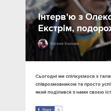
Інтерв'ю з Оле
Екстрім, подорож
Євгенія Хохлова
Сьогодні ми спілкуємося з тал
співрозмовником та просто ус
який поділився з нами своєю іс
Share
0