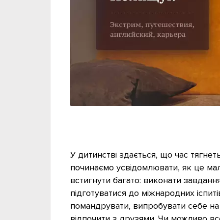
У дитинстві здається, що час тягнет
починаємо усвідомлювати, як це мало
встигнути багато: виконати завдання
підготуватися до міжнародних іспитів
помандрувати, випробувати себе на 
відпочити з друзями. Чи можливо вс