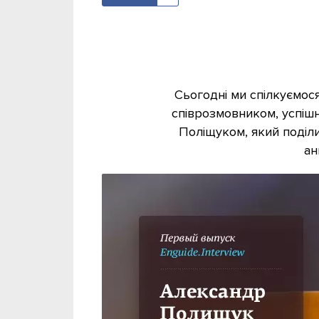
Сьогодні ми спілкуємос
співрозмовником, успі
Поліщуком, який поділи
ан