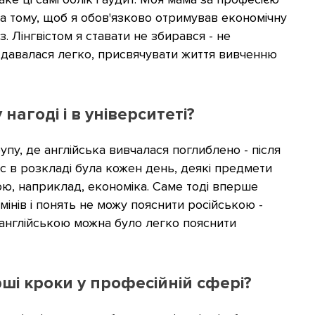
на тому, щоб я обов'язково отримував економічну
. Лінгвістом я ставати не збирався - не
і давалася легко, присвячувати життя вивченню
нагоді і в університеті?
упу, де англійська вивчалася поглиблено - після
нас в розкладі була кожен день, деякі предмети
кою, наприклад, економіка. Саме тоді вперше
мінів і понять не можу пояснити російською -
 а англійською можна було легко пояснити
ші кроки у професійній сфері?