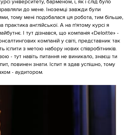
сі університету, барменом, і, як і слід було
направляли до мене. Іноземці завжди були
ми, тому мені подобалася ця робота, тим більше,
практика англійської. А на п'ятому курсі я
бутнє. І тут дізнався, що компанія «Deloitte» -
нсалтингових компаній у світі, представник так
ть іспити з метою набору нових співробітників.
ою - тут навіть питання не виникало, знаєш ти
пит, повинен знати. Іспит я здав успішно, тому
ахом - аудитором.