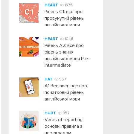
HEART
1375
Рівень C1: все про
просунутий рівень
англійської мови
HEART
1046
Рівень А2: все про
рівень знання
англійської мови Pre-
Intermediate
HAT
967
A1 Beginner: все про
початковий рівень
англійської мови
HURT
857
Verbs of reporting:
основні правила з
перекладом