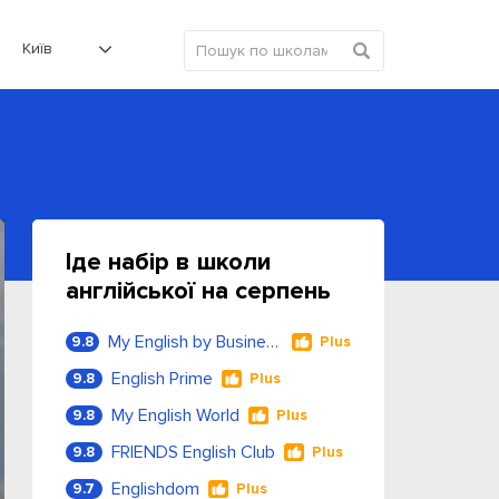
Київ
Іде набір в школи
англійської на серпень
My English by Business Language
9.8
Plus
English Prime
9.8
Plus
My English World
9.8
Plus
FRIENDS English Club
9.8
Plus
Englishdom
9.7
Plus