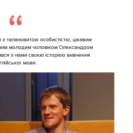
я з талановитою особистістю, цікавим
шним молодим чоловіком Олександром
вся з нами своєю історією вивчення
глійської мови.