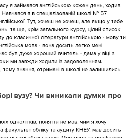
ласу я займався англійською кожен день, ходив
 Навчався я в спеціалізованій школі № 57
лійської. Тут, хочеш не хочеш, але якщо у тебе
нь, та ще, крім загального курсу, цілий список
ду до класичної літератури англійською - мову ти
нглійська мова - вона досить легко мені
нас був дуже хороший вчитель - дама у віці з
роки ми завжди ходили із задоволенням.
, тому знання, отримані в школі не залишились
борі вузу? Чи виникали думки про
оїх однолітків, поняття не мав, чим я хочу
на факультет обліку та аудиту КНЕУ, мав досить
ке ці самі облік і аудит. Моя мама за професією