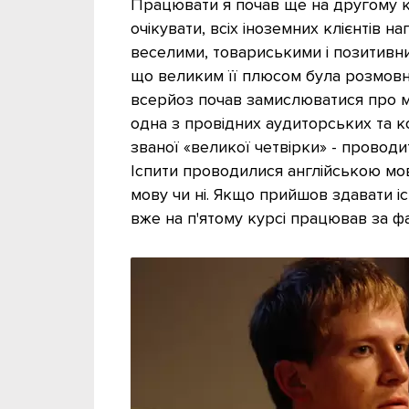
Працювати я почав ще на другому кур
очікувати, всіх іноземних клієнтів 
веселими, товариськими і позитивни
що великим її плюсом була розмовна 
всерйоз почав замислюватися про май
одна з провідних аудиторських та ко
званої «великої четвірки» - проводи
Іспити проводилися англійською мов
мову чи ні. Якщо прийшов здавати іс
вже на п'ятому курсі працював за ф