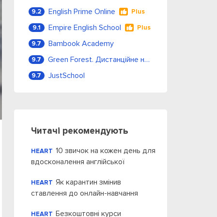
English Prime Online
9.2
Plus
Empire English School
9.1
Plus
Bambook Academy
9.7
Green Forest. Дистанційне навчання
9.7
JustSchool
9.7
Читачі рекомендують
10 звичок на кожен день для
HEART
вдосконалення англійської
Як карантин змінив
HEART
ставлення до онлайн-навчання
Безкоштовні курси
HEART