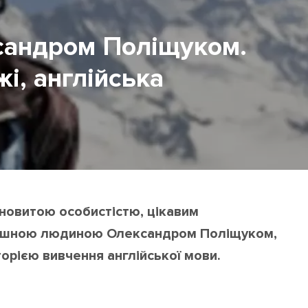
ксандром Поліщуком.
і, англійська
ановитою особистістю, цікавим
пішною людиною Олександром Поліщуком,
торією вивчення англійської мови.