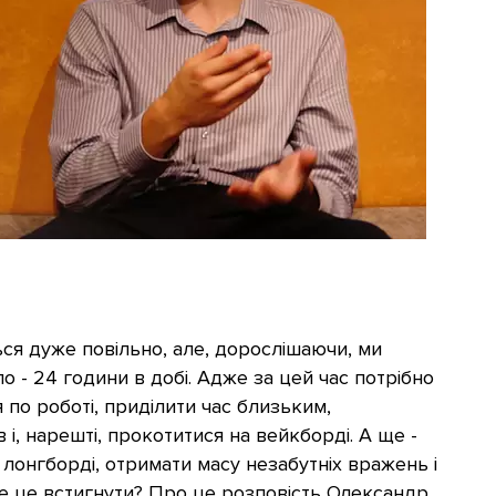
ься дуже повільно, але, дорослішаючи, ми
 - 24 години в добі. Адже за цей час потрібно
 по роботі, приділити час близьким,
 і, нарешті, прокотитися на вейкборді. А ще -
лонгборді, отримати масу незабутніх вражень і
е це встигнути? Про це розповість Олександр.