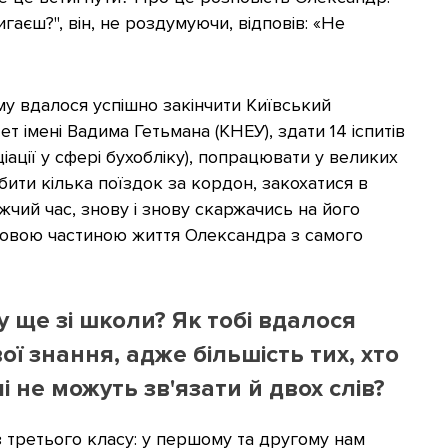
игаєш?", він, не роздумуючи, відповів: «Не
му вдалося успішно закінчити Київський
т імені Вадима Гетьмана (КНЕУ), здати 14 іспитів
ації у сфері бухобліку), попрацювати у великих
обити кілька поїздок за кордон, закохатися в
жчий час, знову і знову скаржачись на його
адовою частиною життя Олександра з самого
у ще зі школи? Як тобі вдалося
ї знання, адже більшість тих, хто
і не можуть зв'язати й двох слів?
з третього класу: у першому та другому нам